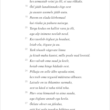
kes armastab veini ja õli, ei saa rikkaks.
18
Õel jääb lunahinnaks õige eest
ja ausate asemele jääb autu.
19
Parem on elada kõrbemaal
kui riiaka ja pahura naisega.
20
Targa kodus on kallist vara ja õli,
aga alp inimene neelab need.
21
Kes taotleb õiglust ja headust,
leiab elu, õiguse ja au.
22
Tark tõuseb vägevate linna
ja kisub maha kantsi, mille peale nad lootsid.
23
Kes valvab oma suud ja keelt,
hoiab oma hinge hädade eest.
24
Pilkaja on selle ülbe upsaka nimi,
kes teeb oma tegusid määratus ülbuses.
25
Laisale on ta ihkamine surmaks,
sest ta käed ei taha tööd teha.
26
Päev otsa himustab ta aina saada,
aga õiglane annab ega keela.
27
Õelate ohver on jäledus,
eriti kui seda tuuakse häbiteo eest.