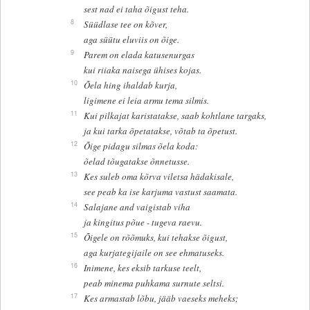
sest nad ei taha õigust teha.
8
Süüdlase tee on kõver,
aga süütu eluviis on õige.
9
Parem on elada katusenurgas
kui riiaka naisega ühises kojas.
10
Õela hing ihaldab kurja,
ligimene ei leia armu tema silmis.
11
Kui pilkajat karistatakse, saab kohtlane targaks,
ja kui tarka õpetatakse, võtab ta õpetust.
12
Õige pidagu silmas õela koda:
õelad tõugatakse õnnetusse.
13
Kes suleb oma kõrva viletsa hädakisale,
see peab ka ise karjuma vastust saamata.
14
Salajane and vaigistab viha
ja kingitus põue - tugeva raevu.
15
Õigele on rõõmuks, kui tehakse õigust,
aga kurjategijaile on see ehmatuseks.
16
Inimene, kes eksib tarkuse teelt,
peab minema puhkama surnute seltsi.
17
Kes armastab lõbu, jääb vaeseks meheks;