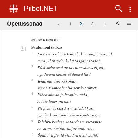
Piibel.NET
Õpetussõnad
<
1
21
31
>
Eestikeelne Piibel 1997
21
Saalomoni tarkus
1
Kuninga süda on Issanda käes nagu veeojad:
tema juhib seda, kuhu ta iganes tahab.
2
Kõik mehe teed on ta enese silmis õiged,
aga Issand katsub südamed läbi.
3
Teha, mis õige ja kohus -
see on Issandale olulisem kui ohver.
4
Ülbed silmad ja hooplev süda,
õelate lamp, on patt.
5
Virga kavatsused toovad küll kasu,
aga kõik ruttajad saavad ometi kahju.
6
Valeliku keelega varanduste soetamine
on surma otsijate hajuv tuulevine.
7
Õelate vägivald viib ära neid endid,