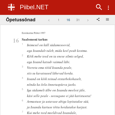
Piibel.NET
Õpetussõnad
<
1
16
31
>
Eestikeelne Piibel 1997
16
Saalomoni tarkus
1
Inimesel on küll südamesoovid,
aga Issandalt tuleb, mida keel peab kostma.
2
Kõik mehe teed on ta enese silmis selged,
aga Issand katsub vaimud läbi.
3
Veereta oma tööd Issanda peale,
siis su kavatsused lähevad korda.
4
Issand on kõik teinud otstarbekohaselt,
nõnda ka õela õnnetuspäeva jaoks.
5
Iga südamelt ülbe on Issanda meelest jäle,
käsi selle peale - seesugune ei jää karistuseta!
6
Armastuse ja ustavuse abiga lepitatakse süü,
ja Issanda kartuse tõttu hoidutakse kurjast.
7
Kui mehe teed meeldivad Issandale,