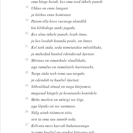
oma hinge hoiab, kes oma teed tähele paneb.
18
Uhkus on enne langust
ja kõrkus enne komistust.
19
Parem olla koos vaestega alandlik
kui kõrkidega saaki jagada.
20
Kes sõna tähele paneb, leiab õnne,
ja kes loodab Issanda peale, on õnnis.
21
Kel tark süda, seda nimetatakse mõistlikuks,
ja mahedad huuled edendavad õpetust.
22
Mõistus on omanikule eluallikaks,
aga rumalus on rumalatele karistuseks.
23
Targa süda teeb tema suu targaks
ja edendab ta huultel õpetust.
24
Sõbralikud sõnad on nagu kärjemesi,
magusad hingele ja kosutuseks kontidele.
25
Mehe meelest on mõnigi tee õige,
aga lõpuks on see surmatee.
26
Nälg aitab töömeest töös,
sest ta oma suu sunnib teda.
27
Kõlvatu mees kaevab hukatuseaugu
ja tema huultel on otsekui kõrvetav tuli.