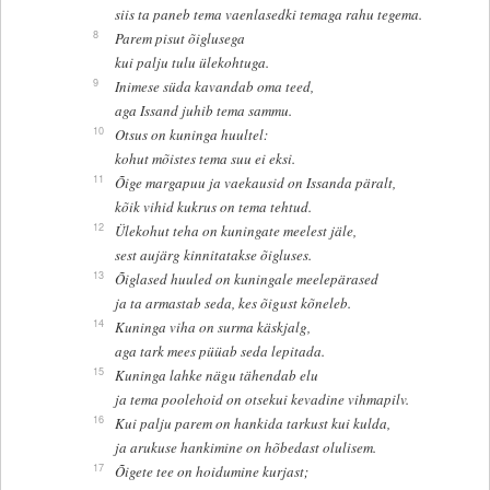
siis ta paneb tema vaenlasedki temaga rahu tegema.
8
Parem pisut õiglusega
kui palju tulu ülekohtuga.
9
Inimese süda kavandab oma teed,
aga Issand juhib tema sammu.
10
Otsus on kuninga huultel:
kohut mõistes tema suu ei eksi.
11
Õige margapuu ja vaekausid on Issanda päralt,
kõik vihid kukrus on tema tehtud.
12
Ülekohut teha on kuningate meelest jäle,
sest aujärg kinnitatakse õigluses.
13
Õiglased huuled on kuningale meelepärased
ja ta armastab seda, kes õigust kõneleb.
14
Kuninga viha on surma käskjalg,
aga tark mees püüab seda lepitada.
15
Kuninga lahke nägu tähendab elu
ja tema poolehoid on otsekui kevadine vihmapilv.
16
Kui palju parem on hankida tarkust kui kulda,
ja arukuse hankimine on hõbedast olulisem.
17
Õigete tee on hoidumine kurjast;