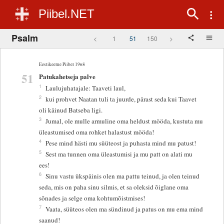
Piibel.NET
Psalm
<
1
51
150
>
Eestikeelne Piibel 1968
51
Patukahetseja palve
1
Laulujuhatajale: Taaveti laul,
2
kui prohvet Naatan tuli ta juurde, pärast seda kui Taavet
oli käinud Batseba ligi.
3
Jumal, ole mulle armuline oma heldust mööda, kustuta mu
üleastumised oma rohket halastust mööda!
4
Pese mind hästi mu süüteost ja puhasta mind mu patust!
5
Sest ma tunnen oma üleastumisi ja mu patt on alati mu
ees!
6
Sinu vastu ükspäinis olen ma pattu teinud, ja olen teinud
seda, mis on paha sinu silmis, et sa oleksid õiglane oma
sõnades ja selge oma kohtumõistmises!
7
Vaata, süüteos olen ma sündinud ja patus on mu ema mind
saanud!