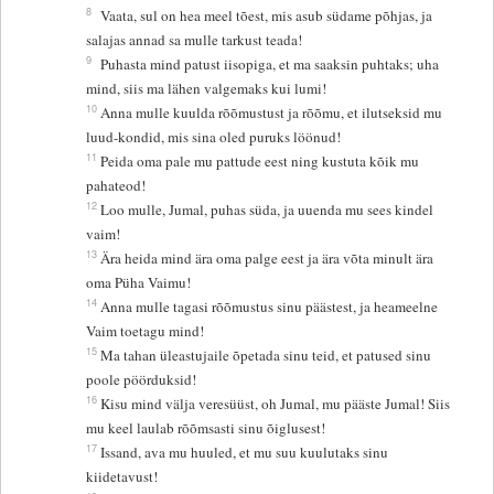
8
Vaata, sul on hea meel tõest, mis asub südame põhjas, ja
salajas annad sa mulle tarkust teada!
9
Puhasta mind patust iisopiga, et ma saaksin puhtaks; uha
mind, siis ma lähen valgemaks kui lumi!
10
Anna mulle kuulda rõõmustust ja rõõmu, et ilutseksid mu
luud-kondid, mis sina oled puruks löönud!
11
Peida oma pale mu pattude eest ning kustuta kõik mu
pahateod!
12
Loo mulle, Jumal, puhas süda, ja uuenda mu sees kindel
vaim!
13
Ära heida mind ära oma palge eest ja ära võta minult ära
oma Püha Vaimu!
14
Anna mulle tagasi rõõmustus sinu päästest, ja heameelne
Vaim toetagu mind!
15
Ma tahan üleastujaile õpetada sinu teid, et patused sinu
poole pöörduksid!
16
Kisu mind välja veresüüst, oh Jumal, mu pääste Jumal! Siis
mu keel laulab rõõmsasti sinu õiglusest!
17
Issand, ava mu huuled, et mu suu kuulutaks sinu
kiidetavust!