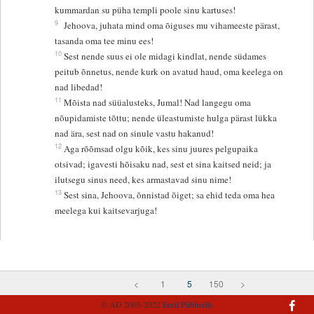
kummardan su püha templi poole sinu kartuses!
9
Jehoova, juhata mind oma õiguses mu vihameeste pärast,
tasanda oma tee minu ees!
10
Sest nende suus ei ole midagi kindlat, nende südames
peitub õnnetus, nende kurk on avatud haud, oma keelega on
nad libedad!
11
Mõista nad süüalusteks, Jumal! Nad langegu oma
nõupidamiste tõttu; nende üleastumiste hulga pärast lükka
nad ära, sest nad on sinule vastu hakanud!
12
Aga rõõmsad olgu kõik, kes sinu juures pelgupaika
otsivad; igavesti hõisaku nad, sest et sina kaitsed neid; ja
ilutsegu sinus need, kes armastavad sinu nime!
13
Sest sina, Jehoova, õnnistad õiget; sa ehid teda oma hea
meelega kui kaitsevarjuga!
<
1
5
150
>
© AD 2005-2022
Eesti Piibliselts