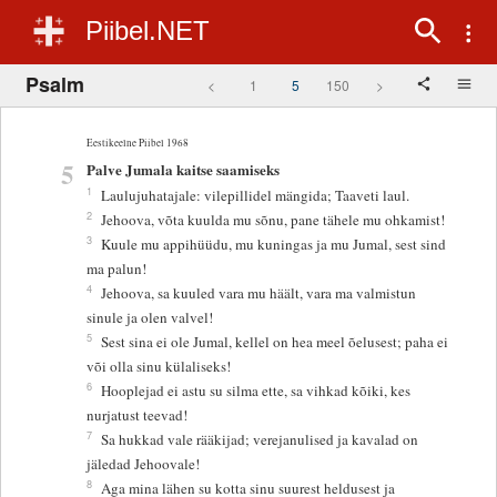
Piibel.NET
Psalm
<
1
5
150
>
Eestikeelne Piibel 1968
5
Palve Jumala kaitse saamiseks
1
Laulujuhatajale: vilepillidel mängida; Taaveti laul.
2
Jehoova, võta kuulda mu sõnu, pane tähele mu ohkamist!
3
Kuule mu appihüüdu, mu kuningas ja mu Jumal, sest sind
ma palun!
4
Jehoova, sa kuuled vara mu häält, vara ma valmistun
sinule ja olen valvel!
5
Sest sina ei ole Jumal, kellel on hea meel õelusest; paha ei
või olla sinu külaliseks!
6
Hooplejad ei astu su silma ette, sa vihkad kõiki, kes
nurjatust teevad!
7
Sa hukkad vale rääkijad; verejanulised ja kavalad on
jäledad Jehoovale!
8
Aga mina lähen su kotta sinu suurest heldusest ja