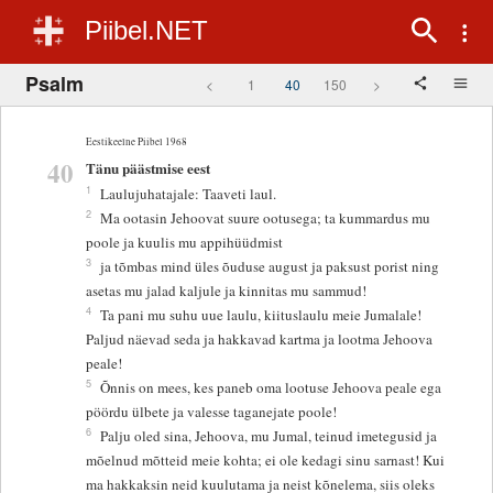
Piibel.NET
Psalm
<
1
40
150
>
Eestikeelne Piibel 1968
40
Tänu päästmise eest
1
Laulujuhatajale: Taaveti laul.
2
Ma ootasin Jehoovat suure ootusega; ta kummardus mu
poole ja kuulis mu appihüüdmist
3
ja tõmbas mind üles õuduse august ja paksust porist ning
asetas mu jalad kaljule ja kinnitas mu sammud!
4
Ta pani mu suhu uue laulu, kiituslaulu meie Jumalale!
Paljud näevad seda ja hakkavad kartma ja lootma Jehoova
peale!
5
Õnnis on mees, kes paneb oma lootuse Jehoova peale ega
pöördu ülbete ja valesse taganejate poole!
6
Palju oled sina, Jehoova, mu Jumal, teinud imetegusid ja
mõelnud mõtteid meie kohta; ei ole kedagi sinu sarnast! Kui
ma hakkaksin neid kuulutama ja neist kõnelema, siis oleks