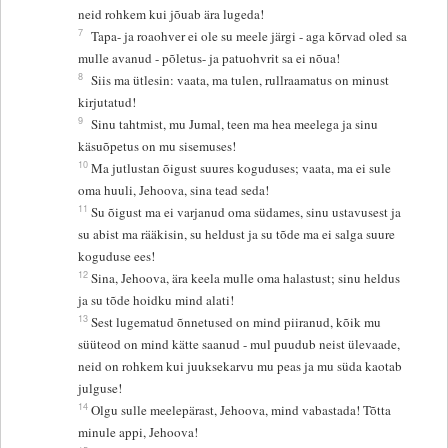
neid rohkem kui jõuab ära lugeda!
7
Tapa- ja roaohver ei ole su meele järgi - aga kõrvad oled sa
mulle avanud - põletus- ja patuohvrit sa ei nõua!
8
Siis ma ütlesin: vaata, ma tulen, rullraamatus on minust
kirjutatud!
9
Sinu tahtmist, mu Jumal, teen ma hea meelega ja sinu
käsuõpetus on mu sisemuses!
10
Ma jutlustan õigust suures koguduses; vaata, ma ei sule
oma huuli, Jehoova, sina tead seda!
11
Su õigust ma ei varjanud oma südames, sinu ustavusest ja
su abist ma rääkisin, su heldust ja su tõde ma ei salga suure
koguduse ees!
12
Sina, Jehoova, ära keela mulle oma halastust; sinu heldus
ja su tõde hoidku mind alati!
13
Sest lugematud õnnetused on mind piiranud, kõik mu
süüteod on mind kätte saanud - mul puudub neist ülevaade,
neid on rohkem kui juuksekarvu mu peas ja mu süda kaotab
julguse!
14
Olgu sulle meelepärast, Jehoova, mind vabastada! Tõtta
minule appi, Jehoova!