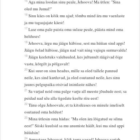
15
Aga mina loodan sinu peale, Jehoova! Ma ütlen: "Sina
oled mu Jumal!"
16
Sinu käes on kõik mu ajad; tõmba mind ära mu vaenlaste
ja mu tagaajajate käest!
17
Lase oma pale paista oma sulase peale, päästa mind oma
helduses!
18
Jehoova, ärgu ma jäägu häbisse, sest ma hüüan sind appi!
Jäägu õelad häbisse, jäägu nad vait ning vajugu surmavalda!
19
Jäägu keeletuks valehuuled, kes jultunult räägivad õige
vastu, kõrgilt ja põlgavalt!
20
Kui suur on sinu headus, mille sa oled tallele pannud
neile, kes sind kardavad, ja oled osutanud neile, kes sinu
juures pelgupaika otsivad inimlaste nähes!
21
Sa varjad neid oma palge varju all meeste jõudude eest; sa
peidad nad ulu alla tigedate keelte riiu eest!
22
Tänu olgu Jehoovale, et ta kitsikuses on minule imeliselt
osutanud oma heldust!
23
Mina ütlesin oma hädas: "Ma olen ära lõigatud su silma
eest!" Siiski kuulsid sa mu anumiste häält, kui ma sind appi
hüüdsin!
24
Armastage Jehoovat, kõik tema vagad! Jehoova varjab