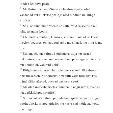
loodan Jehoova peale!
8
Ma ilutsen ja olen rõõmus su heldusest, et sa oled
vaadanud mu viletsuse peale ja oled tundnud mu hinge
kitsikust!
9
Sa ei andnud mind vaenlaste kätte, vaid sa asetasid mu
jalad avarasse kohta!
10
Ole mulle armuline, Jehoova, sest minul on kitsas käes;
meelekibedusest on vajunud auku mu silmad, mu hing ja mu
ihu!
11
Sest mu elu on kulunud südamevalus ja mu aastad
ohkamises; mu ramm on raugenud mu pahategude pärast ja
mu kondid on vajunud kokku!
12
Kõigi oma vastaste pärast olen ma saanud pilkealuseks,
oma üleaedsetele koormaks, oma tuttavaile hirmuks; kes
mind väljas näevad, poevad pakku mu eest!
13
Ma olen inimeste meelest ununenud nagu surnu, ma olen
nagu rikkiläinud saviriist!
14
Sest ma olen kuulnud paljude laimujuttu, ähvardusi igalt
poolt; üheskoos nõu pidades mu vastu nad mõtlevad võtta
mu hinge!