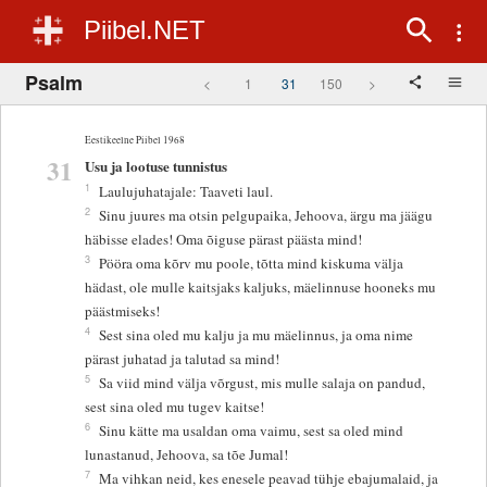
Piibel.NET
Psalm
<
1
31
150
>
Eestikeelne Piibel 1968
31
Usu ja lootuse tunnistus
1
Laulujuhatajale: Taaveti laul.
2
Sinu juures ma otsin pelgupaika, Jehoova, ärgu ma jäägu
häbisse elades! Oma õiguse pärast päästa mind!
3
Pööra oma kõrv mu poole, tõtta mind kiskuma välja
hädast, ole mulle kaitsjaks kaljuks, mäelinnuse hooneks mu
päästmiseks!
4
Sest sina oled mu kalju ja mu mäelinnus, ja oma nime
pärast juhatad ja talutad sa mind!
5
Sa viid mind välja võrgust, mis mulle salaja on pandud,
sest sina oled mu tugev kaitse!
6
Sinu kätte ma usaldan oma vaimu, sest sa oled mind
lunastanud, Jehoova, sa tõe Jumal!
7
Ma vihkan neid, kes enesele peavad tühje ebajumalaid, ja