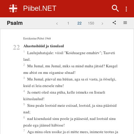
Piibel.NET
Psalm
<
1
22
150
>
Eestikeelne Piibel 1968
22
Ahastushüüd ja tänulaul
1
Laulujuhatajale: viisil "Koiduaegne emahirv"; Taaveti
laul.
2
Mu Jumal, mu Jumal, miks sa mind maha jätsid? Kaugel
mu abist on mu oigamise sõnad!
3
Mu Jumal, päeval ma hüüan, aga sa ei vasta, ja ööselgi,
kuid ei leia enesele rahu!
4
Ja ometi oled sina püha, kelle istmeks on Iisraeli
kiituslaulud!
5
Sinu peale lootsid meie esiisad, lootsid, ja sina päästsid
nad;
6
nad kisendasid sinu poole ja pääsesid, nad lootsid sinu
peale ega jäänud häbisse!
7
Aga mina olen ussike ja ei mitte mees, inimeste teotus ja