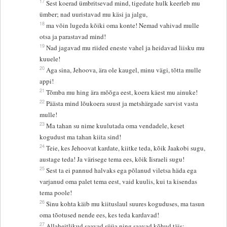
17
Sest koerad ümbritsevad mind, tigedate hulk keerleb mu
ümber; nad uuristavad mu käsi ja jalgu,
18
ma võin lugeda kõiki oma konte! Nemad vahivad mulle
otsa ja parastavad mind!
19
Nad jagavad mu riided eneste vahel ja heidavad liisku mu
kuuele!
20
Aga sina, Jehoova, ära ole kaugel, minu vägi, tõtta mulle
appi!
21
Tõmba mu hing ära mõõga eest, koera käest mu ainuke!
22
Päästa mind lõukoera suust ja metshärgade sarvist vasta
mulle!
23
Ma tahan su nime kuulutada oma vendadele, keset
kogudust ma tahan kiita sind!
24
Teie, kes Jehoovat kardate, kiitke teda, kõik Jaakobi sugu,
austage teda! Ja värisege tema ees, kõik Iisraeli sugu!
25
Sest ta ei pannud halvaks ega põlanud viletsa häda ega
varjanud oma palet tema eest, vaid kuulis, kui ta kisendas
tema poole!
26
Sinu kohta käib mu kiituslaul suures koguduses, ma tasun
oma tõotused nende ees, kes teda kardavad!
27
Allaheitlikud saavad süüa ning saavad kõhud täis;