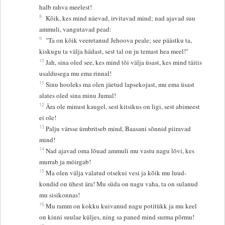
halb rahva meelest!
8
Kõik, kes mind näevad, irvitavad mind; nad ajavad suu
ammuli, vangutavad pead:
9
"Ta on kõik veeretanud Jehoova peale; see päästku ta,
kiskugu ta välja hädast, sest tal on ju temast hea meel!"
10
Jah, sina oled see, kes mind tõi välja üsast, kes mind täitis
usaldusega mu ema rinnal!
11
Sinu hooleks ma olen jäetud lapsekojast, mu ema üsast
alates oled sina minu Jumal!
12
Ära ole minust kaugel, sest kitsikus on ligi, sest abimeest
ei ole!
13
Palju värsse ümbritseb mind, Baasani sõnnid piiravad
mind!
14
Nad ajavad oma lõuad ammuli mu vastu nagu lõvi, kes
murrab ja möirgab!
15
Ma olen välja valatud otsekui vesi ja kõik mu luud-
kondid on ühest ära! Mu süda on nagu vaha, ta on sulanud
mu sisikonnas!
16
Mu ramm on kokku kuivanud nagu potitükk ja mu keel
on kinni suulae küljes, ning sa paned mind surma põrmu!