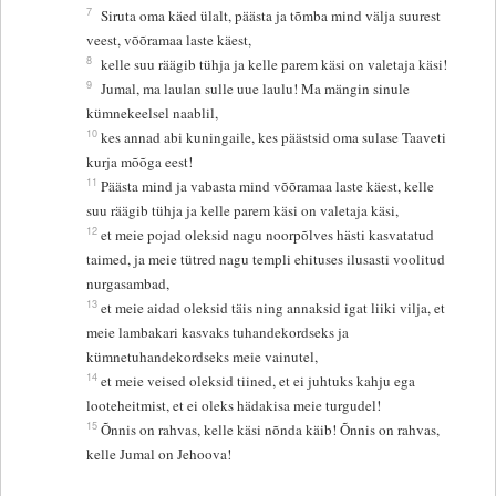
7
Siruta oma käed ülalt, päästa ja tõmba mind välja suurest
veest, võõramaa laste käest,
8
kelle suu räägib tühja ja kelle parem käsi on valetaja käsi!
9
Jumal, ma laulan sulle uue laulu! Ma mängin sinule
kümnekeelsel naablil,
10
kes annad abi kuningaile, kes päästsid oma sulase Taaveti
kurja mõõga eest!
11
Päästa mind ja vabasta mind võõramaa laste käest, kelle
suu räägib tühja ja kelle parem käsi on valetaja käsi,
12
et meie pojad oleksid nagu noorpõlves hästi kasvatatud
taimed, ja meie tütred nagu templi ehituses ilusasti voolitud
nurgasambad,
13
et meie aidad oleksid täis ning annaksid igat liiki vilja, et
meie lambakari kasvaks tuhandekordseks ja
kümnetuhandekordseks meie vainutel,
14
et meie veised oleksid tiined, et ei juhtuks kahju ega
looteheitmist, et ei oleks hädakisa meie turgudel!
15
Õnnis on rahvas, kelle käsi nõnda käib! Õnnis on rahvas,
kelle Jumal on Jehoova!