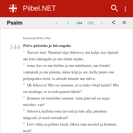
Piibel.NET
Psalm
<
1
144
150
>
Eestikeelne Piibel 1968
144
Palve päästeks ja hüvanguks
1
Taaveti laul. Tänatud olgu Jehoova, mu kalju, kes õpetab
mu käsi lahinguks ja mu sõrmi sõjaks,
2
tema, kes on mu heldus ja mu mäelinnus, mu kindel
varjupaik ja mu päästja, minu kilp ja see, kelle juures ma
pelgupaika otsin; ta alistab minule mu rahva.
3
Oh Jehoova! Mis on inimene, et sa teda võtad tunda? Mis
on inimlaps, et sa teda paned tähele?
4
Inimene on tuuleõhu sarnane: tema päevad on nagu
mööduv vari!
5
Jehoova, kalluta oma taevaid ja tule alla, puuduta
mägesid, et need suitseksid!
6
Löö välku ja pilluta laiali, läkita oma nooled ja hirmuta
neid!