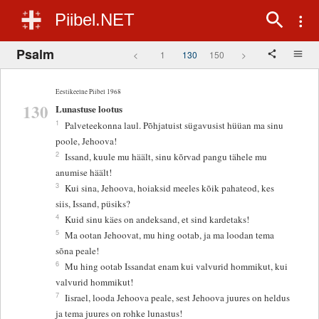
Piibel.NET
Psalm
<
1
130
150
>
Eestikeelne Piibel 1968
130
Lunastuse lootus
1
Palveteekonna laul. Põhjatuist sügavusist hüüan ma sinu
poole, Jehoova!
2
Issand, kuule mu häält, sinu kõrvad pangu tähele mu
anumise häält!
3
Kui sina, Jehoova, hoiaksid meeles kõik pahateod, kes
siis, Issand, püsiks?
4
Kuid sinu käes on andeksand, et sind kardetaks!
5
Ma ootan Jehoovat, mu hing ootab, ja ma loodan tema
sõna peale!
6
Mu hing ootab Issandat enam kui valvurid hommikut, kui
valvurid hommikut!
7
Iisrael, looda Jehoova peale, sest Jehoova juures on heldus
ja tema juures on rohke lunastus!