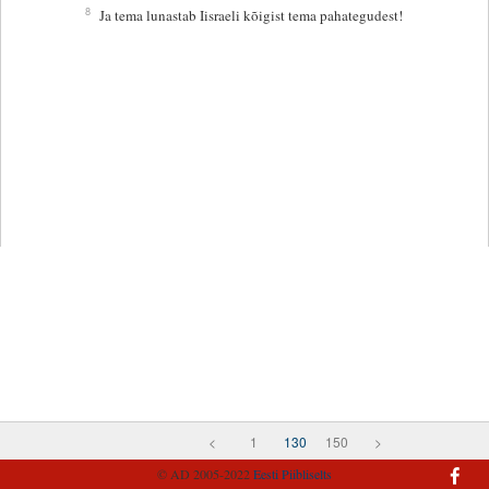
8
Ja tema lunastab Iisraeli kõigist tema pahategudest!
<
1
130
150
>
© AD 2005-2022
Eesti Piibliselts