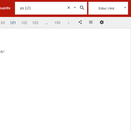
Piibel 1968
isainfo
120
121
122
123
...
150
>
eb!