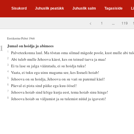
Sisukord
Juhuslik peatükk
Juhuslik salm
Tagasiside
L
<
1
...
119
Eestikeelne Piibel 1968
1
Jumal on hoidja ja abimees
1
Palveteekonna laul. Ma tõstan oma silmad mägede poole, kust mulle abi tul
2
Abi tuleb mulle Jehoova käest, kes on teinud taeva ja maa!
3
Ei ta lase su jalga vääratada, ei su hoidja tuku!
4
Vaata, ei tuku ega uinu magama see, kes Iisraeli hoiab!
5
Jehoova on su hoidja, Jehoova on su vari su paremal käel!
6
Päeval ei pista sind päike ega kuu öösel!
7
Jehoova hoiab sind kõige kurja eest, tema hoiab sinu hinge!
8
Jehoova hoiab su väljumist ja su tulemist nüüd ja igavesti!