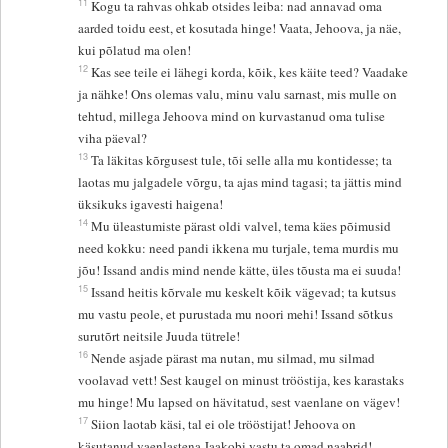
11
Kogu ta rahvas ohkab otsides leiba: nad annavad oma
aarded toidu eest, et kosutada hinge! Vaata, Jehoova, ja näe,
kui põlatud ma olen!
12
Kas see teile ei lähegi korda, kõik, kes käite teed? Vaadake
ja nähke! Ons olemas valu, minu valu sarnast, mis mulle on
tehtud, millega Jehoova mind on kurvastanud oma tulise
viha päeval?
13
Ta läkitas kõrgusest tule, tõi selle alla mu kontidesse; ta
laotas mu jalgadele võrgu, ta ajas mind tagasi; ta jättis mind
üksikuks igavesti haigena!
14
Mu üleastumiste pärast oldi valvel, tema käes põimusid
need kokku: need pandi ikkena mu turjale, tema murdis mu
jõu! Issand andis mind nende kätte, üles tõusta ma ei suuda!
15
Issand heitis kõrvale mu keskelt kõik vägevad; ta kutsus
mu vastu peole, et purustada mu noori mehi! Issand sõtkus
surutõrt neitsile Juuda tütrele!
16
Nende asjade pärast ma nutan, mu silmad, mu silmad
voolavad vett! Sest kaugel on minust trööstija, kes karastaks
mu hinge! Mu lapsed on hävitatud, sest vaenlane on vägev!
17
Siion laotab käsi, tal ei ole trööstijat! Jehoova on
käsutanud vaenlastena Jaakobi vastu ta omad naabrid!