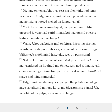
Jeruusalemm on nende keskel muutunud jäleduseks!
18
Õiglane on tema, Jehoova, sest ma olen tõrkunud tema
käsu vastu! Kuulge ometi, kõik rahvad, ja vaadake mu valu:
mu neitsid ja noored mehed on läinud vangi!
19
Ma kutsusin oma armastajaid, nad petsid mind! Mu
preestrid ja vanemad surid linnas, kui nad otsisid enesele
toitu, et kosutada oma hinge!
20
Vaata, Jehoova, kuidas mul on kitsas käes: mu sisemus
käärib, mu süda pööritab sees, sest ma olen tõrkunud väga!
Väljas teeb mõõk mind lastetuks, sees on päris surm!
21
Nad on kuulnud, et ma ohkan! Mul pole trööstijat! Kõik
mu vaenlased on kuulnud mu õnnetusest, nad rõõmutsevad,
et sina seda tegid! Sina tõid päeva, millest sa kuulutasid! Ent
saagu nad minu sarnaseks!
22
Tulgu kõik nende kurjus su palge ette, ja talita nendega,
nagu sa talitasid minuga kõigi mu üleastumiste pärast! Jah,
mu ohkeid on palju ja mu süda on haige!
<
1
5
>