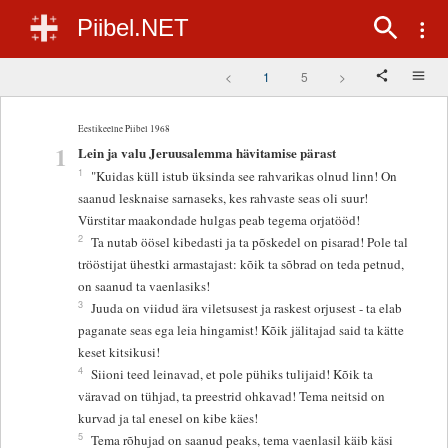
Piibel.NET
<
1
5
>
Eestikeelne Piibel 1968
1
Lein ja valu Jeruusalemma hävitamise pärast
1
"Kuidas küll istub üksinda see rahvarikas olnud linn! On
saanud lesknaise sarnaseks, kes rahvaste seas oli suur!
Vürstitar maakondade hulgas peab tegema orjatööd!
2
Ta nutab öösel kibedasti ja ta põskedel on pisarad! Pole tal
trööstijat ühestki armastajast: kõik ta sõbrad on teda petnud,
on saanud ta vaenlasiks!
3
Juuda on viidud ära viletsusest ja raskest orjusest - ta elab
paganate seas ega leia hingamist! Kõik jälitajad said ta kätte
keset kitsikusi!
4
Siioni teed leinavad, et pole pühiks tulijaid! Kõik ta
väravad on tühjad, ta preestrid ohkavad! Tema neitsid on
kurvad ja tal enesel on kibe käes!
5
Tema rõhujad on saanud peaks, tema vaenlasil käib käsi