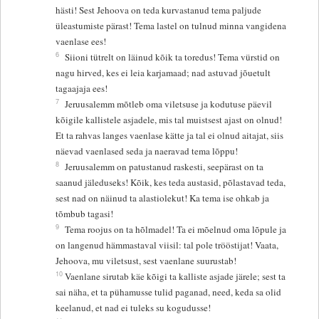
hästi! Sest Jehoova on teda kurvastanud tema paljude
üleastumiste pärast! Tema lastel on tulnud minna vangidena
vaenlase ees!
6
Siioni tütrelt on läinud kõik ta toredus! Tema vürstid on
nagu hirved, kes ei leia karjamaad; nad astuvad jõuetult
tagaajaja ees!
7
Jeruusalemm mõtleb oma viletsuse ja kodutuse päevil
kõigile kallistele asjadele, mis tal muistsest ajast on olnud!
Et ta rahvas langes vaenlase kätte ja tal ei olnud aitajat, siis
näevad vaenlased seda ja naeravad tema lõppu!
8
Jeruusalemm on patustanud raskesti, seepärast on ta
saanud jäleduseks! Kõik, kes teda austasid, põlastavad teda,
sest nad on näinud ta alastiolekut! Ka tema ise ohkab ja
tõmbub tagasi!
9
Tema roojus on ta hõlmadel! Ta ei mõelnud oma lõpule ja
on langenud hämmastaval viisil: tal pole trööstijat! Vaata,
Jehoova, mu viletsust, sest vaenlane suurustab!
10
Vaenlane sirutab käe kõigi ta kalliste asjade järele; sest ta
sai näha, et ta pühamusse tulid paganad, need, keda sa olid
keelanud, et nad ei tuleks su kogudusse!