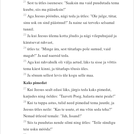
21
Sest ta ütles iseeneses: "Saaksin ma vaid puudutada tema
kuube, siis ma pääseksin!"
22
Aga Jeesus pöördus, nägi teda ja ütles: "Ole julge, tütar,
sinu usk on sind päästnud!" Ja naine sai terveks selsamal
tunnil.
23
Ja kui Jeesus ülema kotta jõudis ja nägi vilepuhujaid ja
käratsevat rahvast,
24
ütles ta: "Minge ära, sest tütarlaps pole surnud, vaid
magab!" Ja nad naersid teda.
25
Aga kui rahvahulk oli välja aetud, läks ta sisse ja võttis
tema käest kinni, ja tütarlaps tõusis üles.
26
Ja sõnum sellest levis üle kogu selle maa.
Kaks pimedat
27
Kui Jeesus sealt edasi läks, järgis teda kaks pimedat,
karjudes ning öeldes: "Taaveti Poeg, halasta meie peale!"
28
Kui ta tuppa astus, tulid need pimedad tema juurde, ja
Jeesus ütles neile: "Kas te usute, et ma võin seda teha?"
Nemad ütlesid temale: "Jah, Issand!"
29
Siis ta puudutas nende silmi ning ütles: "Teile sündigu
teie usku mööda!"