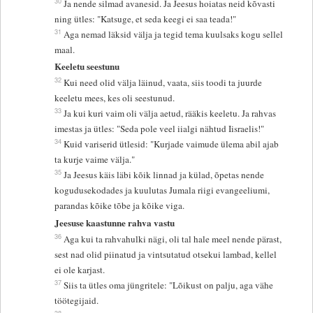
30
Ja nende silmad avanesid. Ja Jeesus hoiatas neid kõvasti
ning ütles: "Katsuge, et seda keegi ei saa teada!"
31
Aga nemad läksid välja ja tegid tema kuulsaks kogu sellel
maal.
Keeletu seestunu
32
Kui need olid välja läinud, vaata, siis toodi ta juurde
keeletu mees, kes oli seestunud.
33
Ja kui kuri vaim oli välja aetud, rääkis keeletu. Ja rahvas
imestas ja ütles: "Seda pole veel iialgi nähtud Iisraelis!"
34
Kuid variserid ütlesid: "Kurjade vaimude ülema abil ajab
ta kurje vaime välja."
35
Ja Jeesus käis läbi kõik linnad ja külad, õpetas nende
kogudusekodades ja kuulutas Jumala riigi evangeeliumi,
parandas kõike tõbe ja kõike viga.
Jeesuse kaastunne rahva vastu
36
Aga kui ta rahvahulki nägi, oli tal hale meel nende pärast,
sest nad olid piinatud ja vintsutatud otsekui lambad, kellel
ei ole karjast.
37
Siis ta ütles oma jüngritele: "Lõikust on palju, aga vähe
töötegijaid.
38