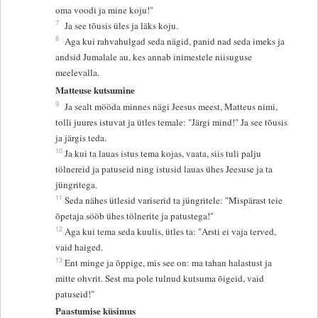
oma voodi ja mine koju!"
7
Ja see tõusis üles ja läks koju.
8
Aga kui rahvahulgad seda nägid, panid nad seda imeks ja
andsid Jumalale au, kes annab inimestele niisuguse
meelevalla.
Matteuse kutsumine
9
Ja sealt mööda minnes nägi Jeesus meest, Matteus nimi,
tolli juures istuvat ja ütles temale: "Järgi mind!" Ja see tõusis
ja järgis teda.
10
Ja kui ta lauas istus tema kojas, vaata, siis tuli palju
tölnereid ja patuseid ning istusid lauas ühes Jeesuse ja ta
jüngritega.
11
Seda nähes ütlesid variserid ta jüngritele: "Mispärast teie
õpetaja sööb ühes tölnerite ja patustega!"
12
Aga kui tema seda kuulis, ütles ta: "Arsti ei vaja terved,
vaid haiged.
13
Ent minge ja õppige, mis see on: ma tahan halastust ja
mitte ohvrit. Sest ma pole tulnud kutsuma õigeid, vaid
patuseid!"
Paastumise küsimus