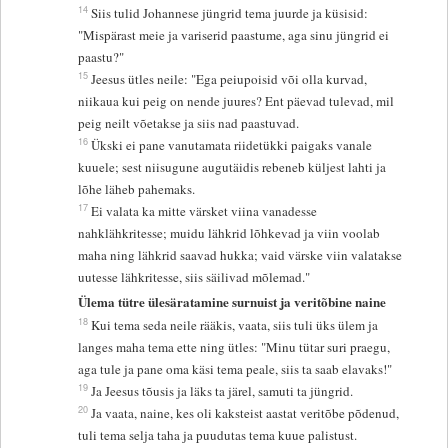
14
Siis tulid Johannese jüngrid tema juurde ja küsisid:
"Mispärast meie ja variserid paastume, aga sinu jüngrid ei
paastu?"
15
Jeesus ütles neile: "Ega peiupoisid või olla kurvad,
niikaua kui peig on nende juures? Ent päevad tulevad, mil
peig neilt võetakse ja siis nad paastuvad.
16
Ükski ei pane vanutamata riidetükki paigaks vanale
kuuele; sest niisugune augutäidis rebeneb küljest lahti ja
lõhe läheb pahemaks.
17
Ei valata ka mitte värsket viina vanadesse
nahklähkritesse; muidu lähkrid lõhkevad ja viin voolab
maha ning lähkrid saavad hukka; vaid värske viin valatakse
uutesse lähkritesse, siis säilivad mõlemad."
Ülema tütre ülesäratamine surnuist ja veritõbine naine
18
Kui tema seda neile rääkis, vaata, siis tuli üks ülem ja
langes maha tema ette ning ütles: "Minu tütar suri praegu,
aga tule ja pane oma käsi tema peale, siis ta saab elavaks!"
19
Ja Jeesus tõusis ja läks ta järel, samuti ta jüngrid.
20
Ja vaata, naine, kes oli kaksteist aastat veritõbe põdenud,
tuli tema selja taha ja puudutas tema kuue palistust.