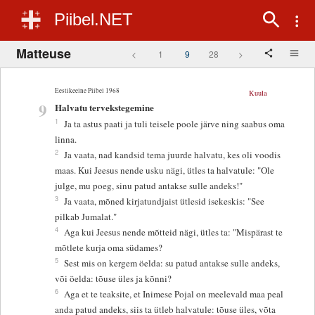
Piibel.NET
Matteuse
<
1
9
28
>
Eestikeelne Piibel 1968
Kuula
9
Halvatu tervekstegemine
1
Ja ta astus paati ja tuli teisele poole järve ning saabus oma
linna.
2
Ja vaata, nad kandsid tema juurde halvatu, kes oli voodis
maas. Kui Jeesus nende usku nägi, ütles ta halvatule: "Ole
julge, mu poeg, sinu patud antakse sulle andeks!"
3
Ja vaata, mõned kirjatundjaist ütlesid isekeskis: "See
pilkab Jumalat."
4
Aga kui Jeesus nende mõtteid nägi, ütles ta: "Mispärast te
mõtlete kurja oma südames?
5
Sest mis on kergem öelda: su patud antakse sulle andeks,
või öelda: tõuse üles ja kõnni?
6
Aga et te teaksite, et Inimese Pojal on meelevald maa peal
anda patud andeks, siis ta ütleb halvatule: tõuse üles, võta