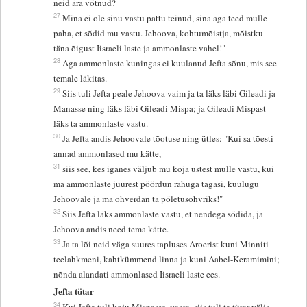
neid ära võtnud?
27
Mina ei ole sinu vastu pattu teinud, sina aga teed mulle
paha, et sõdid mu vastu. Jehoova, kohtumõistja, mõistku
täna õigust Iisraeli laste ja ammonlaste vahel!"
28
Aga ammonlaste kuningas ei kuulanud Jefta sõnu, mis see
temale läkitas.
29
Siis tuli Jefta peale Jehoova vaim ja ta läks läbi Gileadi ja
Manasse ning läks läbi Gileadi Mispa; ja Gileadi Mispast
läks ta ammonlaste vastu.
30
Ja Jefta andis Jehoovale tõotuse ning ütles: "Kui sa tõesti
annad ammonlased mu kätte,
31
siis see, kes iganes väljub mu koja ustest mulle vastu, kui
ma ammonlaste juurest pöördun rahuga tagasi, kuulugu
Jehoovale ja ma ohverdan ta põletusohvriks!"
32
Siis Jefta läks ammonlaste vastu, et nendega sõdida, ja
Jehoova andis need tema kätte.
33
Ja ta lõi neid väga suures tapluses Aroerist kuni Minniti
teelahkmeni, kahtkümmend linna ja kuni Aabel-Keramimini;
nõnda alandati ammonlased Iisraeli laste ees.
Jefta tütar
34
Kui Jefta tuli koju Mispasse, vaata, siis tuli ta tütar välja