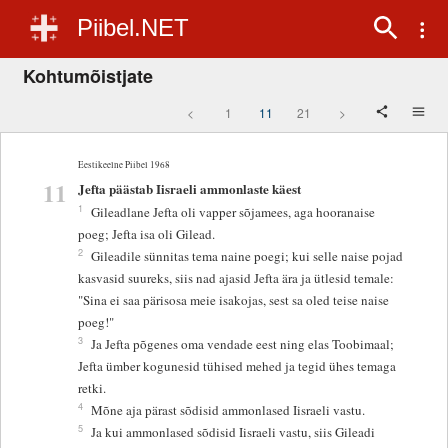
Piibel.NET
Kohtumõistjate
<
1
11
21
>
Eestikeelne Piibel 1968
11
Jefta päästab Iisraeli ammonlaste käest
1
Gileadlane Jefta oli vapper sõjamees, aga hooranaise
poeg; Jefta isa oli Gilead.
2
Gileadile sünnitas tema naine poegi; kui selle naise pojad
kasvasid suureks, siis nad ajasid Jefta ära ja ütlesid temale:
"Sina ei saa pärisosa meie isakojas, sest sa oled teise naise
poeg!"
3
Ja Jefta põgenes oma vendade eest ning elas Toobimaal;
Jefta ümber kogunesid tühised mehed ja tegid ühes temaga
retki.
4
Mõne aja pärast sõdisid ammonlased Iisraeli vastu.
5
Ja kui ammonlased sõdisid Iisraeli vastu, siis Gileadi