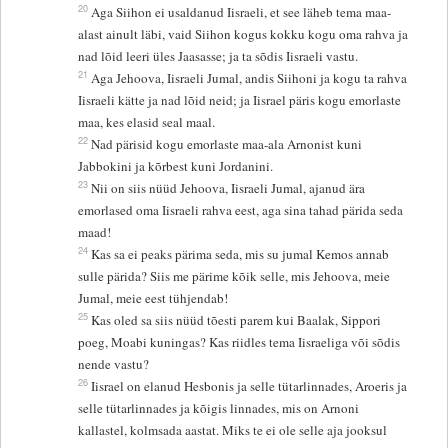
20
Aga Siihon ei usaldanud Iisraeli, et see läheb tema maa-
alast ainult läbi, vaid Siihon kogus kokku kogu oma rahva ja
nad lõid leeri üles Jaasasse; ja ta sõdis Iisraeli vastu.
21
Aga Jehoova, Iisraeli Jumal, andis Siihoni ja kogu ta rahva
Iisraeli kätte ja nad lõid neid; ja Iisrael päris kogu emorlaste
maa, kes elasid seal maal.
22
Nad pärisid kogu emorlaste maa-ala Arnonist kuni
Jabbokini ja kõrbest kuni Jordanini.
23
Nii on siis nüüd Jehoova, Iisraeli Jumal, ajanud ära
emorlased oma Iisraeli rahva eest, aga sina tahad pärida seda
maad!
24
Kas sa ei peaks pärima seda, mis su jumal Kemos annab
sulle pärida? Siis me pärime kõik selle, mis Jehoova, meie
Jumal, meie eest tühjendab!
25
Kas oled sa siis nüüd tõesti parem kui Baalak, Sippori
poeg, Moabi kuningas? Kas riidles tema Iisraeliga või sõdis
nende vastu?
26
Iisrael on elanud Hesbonis ja selle tütarlinnades, Aroeris ja
selle tütarlinnades ja kõigis linnades, mis on Arnoni
kallastel, kolmsada aastat. Miks te ei ole selle aja jooksul