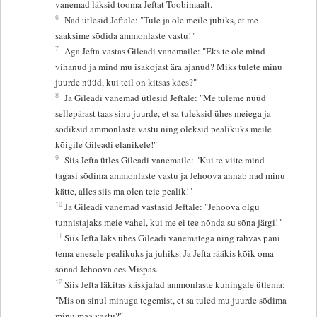
vanemad läksid tooma Jeftat Toobimaalt.
6
Nad ütlesid Jeftale: "Tule ja ole meile juhiks, et me
saaksime sõdida ammonlaste vastu!"
7
Aga Jefta vastas Gileadi vanemaile: "Eks te ole mind
vihanud ja mind mu isakojast ära ajanud? Miks tulete minu
juurde nüüd, kui teil on kitsas käes?"
8
Ja Gileadi vanemad ütlesid Jeftale: "Me tuleme nüüd
sellepärast taas sinu juurde, et sa tuleksid ühes meiega ja
sõdiksid ammonlaste vastu ning oleksid pealikuks meile
kõigile Gileadi elanikele!"
9
Siis Jefta ütles Gileadi vanemaile: "Kui te viite mind
tagasi sõdima ammonlaste vastu ja Jehoova annab nad minu
kätte, alles siis ma olen teie pealik!"
10
Ja Gileadi vanemad vastasid Jeftale: "Jehoova olgu
tunnistajaks meie vahel, kui me ei tee nõnda su sõna järgi!"
11
Siis Jefta läks ühes Gileadi vanematega ning rahvas pani
tema enesele pealikuks ja juhiks. Ja Jefta rääkis kõik oma
sõnad Jehoova ees Mispas.
12
Siis Jefta läkitas käskjalad ammonlaste kuningale ütlema:
"Mis on sinul minuga tegemist, et sa tuled mu juurde sõdima
minu maa vastu?"