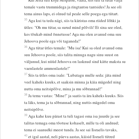
temale vastu trummidega ja ringtantsu tantsides! Ja see oli
tema ainus laps, ei olnud tal peale selle poega ega tütart.
35
Aga kui ta teda nägi, siis ta käristas oma riided lõhki ja
ütles: "Oh mu tütar, sa surud mind põlvili! Et sina see oled,
kes tõukab mind õnnetusse! Aga ma olen avanud oma suu
Jehoova poole ega või taganeda!"
36
Aga tütar ütles temale: "Mu isa! Kui sa oled avanud oma
suu Jehoova poole, siis talita minuga nagu sinu suust on
väljunud, kui nüüd Jehoova on lasknud sind kätte maksta su
vaenlastele ammonlastele!"
37
Siis ta ütles oma isale: "Lubatagu mulle seda: jäta mind
veel kaheks kuuks, et saaksin minna ja käia mägedel ning
nutta oma neitsipõlve, mina ja mu sõbrannad!"
38
Ja tema vastas: "Mine!" ja saatis ta ära kaheks kuuks. Siis
ta läks, tema ja ta sõbrannad, ning nuttis mägedel oma
neitsipõlve.
39
Aga kahe kuu pärast ta tuli tagasi oma isa juurde ja see
talitas temaga oma tõotuse kohaselt, mille ta oli andnud;
tema ei saanudki meest tunda. Ja see sai Iisraelis tavaks,
40
et igal aastal, neli päeva aastas, käisid Iisraeli tütred