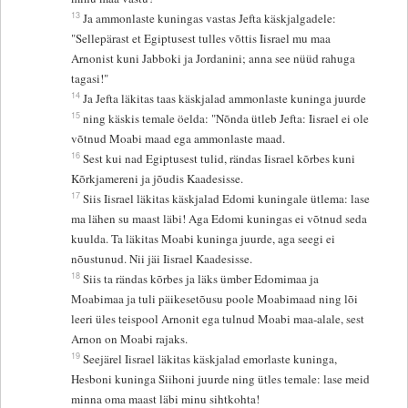
13
Ja ammonlaste kuningas vastas Jefta käskjalgadele:
"Sellepärast et Egiptusest tulles võttis Iisrael mu maa
Arnonist kuni Jabboki ja Jordanini; anna see nüüd rahuga
tagasi!"
14
Ja Jefta läkitas taas käskjalad ammonlaste kuninga juurde
15
ning käskis temale öelda: "Nõnda ütleb Jefta: Iisrael ei ole
võtnud Moabi maad ega ammonlaste maad.
16
Sest kui nad Egiptusest tulid, rändas Iisrael kõrbes kuni
Kõrkjamereni ja jõudis Kaadesisse.
17
Siis Iisrael läkitas käskjalad Edomi kuningale ütlema: lase
ma lähen su maast läbi! Aga Edomi kuningas ei võtnud seda
kuulda. Ta läkitas Moabi kuninga juurde, aga seegi ei
nõustunud. Nii jäi Iisrael Kaadesisse.
18
Siis ta rändas kõrbes ja läks ümber Edomimaa ja
Moabimaa ja tuli päikesetõusu poole Moabimaad ning lõi
leeri üles teispool Arnonit ega tulnud Moabi maa-alale, sest
Arnon on Moabi rajaks.
19
Seejärel Iisrael läkitas käskjalad emorlaste kuninga,
Hesboni kuninga Siihoni juurde ning ütles temale: lase meid
minna oma maast läbi minu sihtkohta!