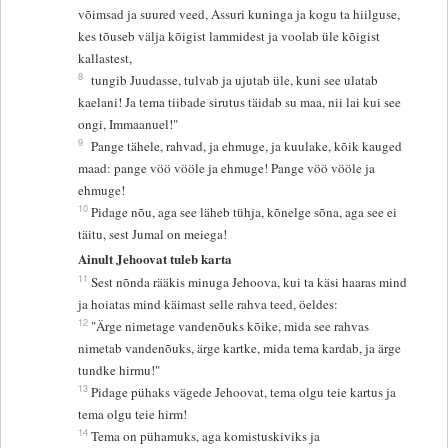
võimsad ja suured veed, Assuri kuninga ja kogu ta hiilguse,
kes tõuseb välja kõigist lammidest ja voolab üle kõigist
kallastest,
8
tungib Juudasse, tulvab ja ujutab üle, kuni see ulatab
kaelani! Ja tema tiibade sirutus täidab su maa, nii lai kui see
ongi, Immaanuel!"
9
Pange tähele, rahvad, ja ehmuge, ja kuulake, kõik kauged
maad: pange vöö vööle ja ehmuge! Pange vöö vööle ja
ehmuge!
10
Pidage nõu, aga see läheb tühja, kõnelge sõna, aga see ei
täitu, sest Jumal on meiega!
Ainult Jehoovat tuleb karta
11
Sest nõnda rääkis minuga Jehoova, kui ta käsi haaras mind
ja hoiatas mind käimast selle rahva teed, öeldes:
12
"Ärge nimetage vandenõuks kõike, mida see rahvas
nimetab vandenõuks, ärge kartke, mida tema kardab, ja ärge
tundke hirmu!"
13
Pidage pühaks vägede Jehoovat, tema olgu teie kartus ja
tema olgu teie hirm!
14
Tema on pühamuks, aga komistuskiviks ja