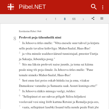
Piibel.NET
<
1
8
66
>
Eestikeelne Piibel 1968
8
Prohveti poja tähenduslik nimi
1
Ja Jehoova ütles mulle: "Võta enesele suur tahvel ja kirjuta
selle peale tavalise krihvliga: Maher-Saalal, Haas-Bas!
2
ja võta minule usaldusväärsed tunnistajad, preester Uurija
ja Sakarja, Jeberekja poeg."
3
Siis ma läksin prohveti naise juurde, ja tema sai käima
peale ning tõi poja ilmale. Ja Jehoova ütles mulle: "Pane
temale nimeks Maher-Saalal, Haas-Bas!
4
Sest enne kui poiss oskab hüüda isa ja ema, viiakse
Damaskuse varandus ja Samaaria saak Assuri kuninga ette!"
5
Ja Jehoova rääkis minuga veelgi, öeldes:
6
"Sellepärast et see rahvas põlgab Siiloa hiljukesi
voolavaid vesi ning lööb kartma Retsini ja Remalja poja ees,
7
vaata, sellepärast lasebki Issand tulla nende peale Frati jõe