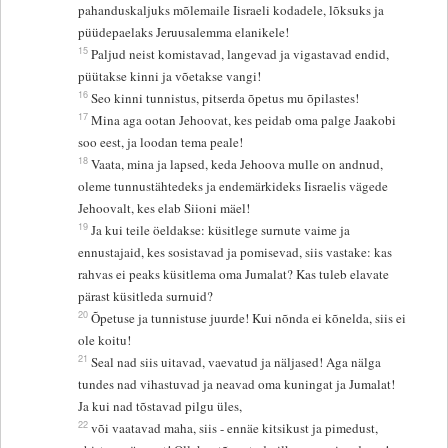
pahanduskaljuks mõlemaile Iisraeli kodadele, lõksuks ja
püüdepaelaks Jeruusalemma elanikele!
15
Paljud neist komistavad, langevad ja vigastavad endid,
püütakse kinni ja võetakse vangi!
16
Seo kinni tunnistus, pitserda õpetus mu õpilastes!
17
Mina aga ootan Jehoovat, kes peidab oma palge Jaakobi
soo eest, ja loodan tema peale!
18
Vaata, mina ja lapsed, keda Jehoova mulle on andnud,
oleme tunnustähtedeks ja endemärkideks Iisraelis vägede
Jehoovalt, kes elab Siioni mäel!
19
Ja kui teile öeldakse: küsitlege surnute vaime ja
ennustajaid, kes sosistavad ja pomisevad, siis vastake: kas
rahvas ei peaks küsitlema oma Jumalat? Kas tuleb elavate
pärast küsitleda surnuid?
20
Õpetuse ja tunnistuse juurde! Kui nõnda ei kõnelda, siis ei
ole koitu!
21
Seal nad siis uitavad, vaevatud ja näljased! Aga nälga
tundes nad vihastuvad ja neavad oma kuningat ja Jumalat!
Ja kui nad tõstavad pilgu üles,
22
või vaatavad maha, siis - ennäe kitsikust ja pimedust,