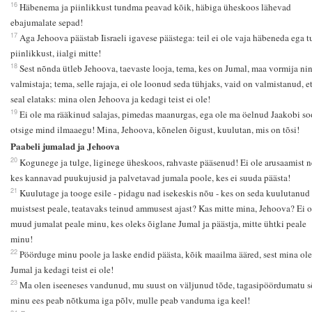
16
Häbenema ja piinlikkust tundma peavad kõik, häbiga üheskoos lähevad
ebajumalate sepad!
17
Aga Jehoova päästab Iisraeli igavese päästega: teil ei ole vaja häbeneda ega 
piinlikkust, iialgi mitte!
18
Sest nõnda ütleb Jehoova, taevaste looja, tema, kes on Jumal, maa vormija ni
valmistaja; tema, selle rajaja, ei ole loonud seda tühjaks, vaid on valmistanud, e
seal elataks: mina olen Jehoova ja kedagi teist ei ole!
19
Ei ole ma rääkinud salajas, pimedas maanurgas, ega ole ma öelnud Jaakobi so
otsige mind ilmaaegu! Mina, Jehoova, kõnelen õigust, kuulutan, mis on tõsi!
Paabeli jumalad ja Jehoova
20
Kogunege ja tulge, liginege üheskoos, rahvaste pääsenud! Ei ole arusaamist ne
kes kannavad puukujusid ja palvetavad jumala poole, kes ei suuda päästa!
21
Kuulutage ja tooge esile - pidagu nad isekeskis nõu - kes on seda kuulutanud
muistsest peale, teatavaks teinud ammusest ajast? Kas mitte mina, Jehoova? Ei o
muud jumalat peale minu, kes oleks õiglane Jumal ja päästja, mitte ühtki peale
minu!
22
Pöörduge minu poole ja laske endid päästa, kõik maailma ääred, sest mina ol
Jumal ja kedagi teist ei ole!
23
Ma olen iseeneses vandunud, mu suust on väljunud tõde, tagasipöördumatu s
minu ees peab nõtkuma iga põlv, mulle peab vanduma iga keel!