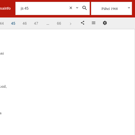
Piibel 1968
isainfo
44
45
46
47
...
66
>
nni
ksid,
a