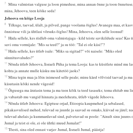
7
Mina valmistan valguse ja loon pimeduse, mina annan õnne ja toon õnnetuse
mina, Jehoova, teen kõike seda!
Jehoova on kõige Looja
8
Tilkuge, taevad, ülalt, ja pilved, pange voolama õiglus! Avanegu maa, et kas
õnnistuse vili ja ühtlasi võrsuks õiglus! Mina, Jehoova, olen selle loonud!
9
Häda sellele, kes riidleb oma valmistajaga - kild teiste savikildude seas! Kas ü
savi oma vormijale: "Mis sa teed?" ja su töö: "Tal ei ole käsi!"?
10
Häda sellele, kes ütleb isale: "Miks sa sigitad?" või naisele: "Miks oled
sünnitusvaludes?"
11
Nõnda ütleb Jehoova, Iisraeli Püha ja tema Looja: kas te küsitlete mind mu la
kohta ja annate mulle käsku mu kätetöö jaoks?
12
Mina tegin maa ja lõin inimesed selle peale; minu käed võlvisid taevad ja ma
käsutasin kõiki nende vägesid!
13
Õigusega ma äratasin tema ja ma teen kõik ta teed tasaseks; tema ehitab mu l
ja vabastab mu vangid hinnata ja meeleheata, ütleb vägede Jehoova.
14
Nõnda ütleb Jehoova: Egiptuse orjad, Etioopia kaupmehed ja sebalased,
pikakasvulised mehed, tulevad su juurde ja saavad su omaks, käivad su järel; n
tulevad ahelais ja kummardavad sind, palvetavad su poole: "Ainult sinu juures 
Jumal ja teist ei ole, ei ole ühtki muud Jumalat!"
15
Tõesti, sina oled ennast varjav Jumal, Iisraeli Jumal, päästja!