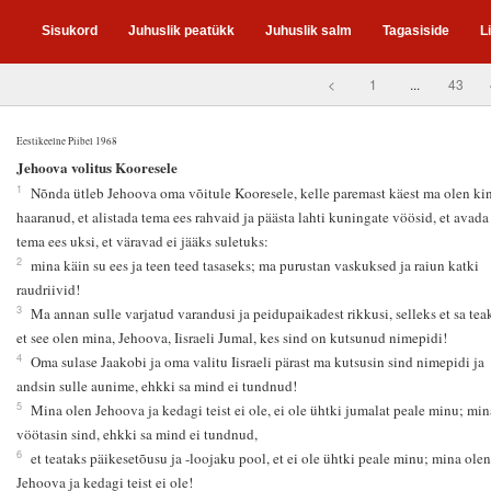
Sisukord
Juhuslik peatükk
Juhuslik salm
Tagasiside
L
<
1
...
43
Eestikeelne Piibel 1968
5
Jehoova volitus Kooresele
1
Nõnda ütleb Jehoova oma võitule Kooresele, kelle paremast käest ma olen ki
haaranud, et alistada tema ees rahvaid ja päästa lahti kuningate vöösid, et avada
tema ees uksi, et väravad ei jääks suletuks:
2
mina käin su ees ja teen teed tasaseks; ma purustan vaskuksed ja raiun katki
raudriivid!
3
Ma annan sulle varjatud varandusi ja peidupaikadest rikkusi, selleks et sa tea
et see olen mina, Jehoova, Iisraeli Jumal, kes sind on kutsunud nimepidi!
4
Oma sulase Jaakobi ja oma valitu Iisraeli pärast ma kutsusin sind nimepidi ja
andsin sulle aunime, ehkki sa mind ei tundnud!
5
Mina olen Jehoova ja kedagi teist ei ole, ei ole ühtki jumalat peale minu; min
vöötasin sind, ehkki sa mind ei tundnud,
6
et teataks päikesetõusu ja -loojaku pool, et ei ole ühtki peale minu; mina olen
Jehoova ja kedagi teist ei ole!