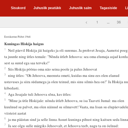
Sisukord
Juhuslik peatükk
Juhuslik salm
Tagasiside
L
<
1
...
36
Eestikeelne Piibel 1968
8
Kuningas Hiskija haigus
1
Neil päevil Hiskija jäi haigeks ja oli suremas. Ja prohvet Jesaja, Aamotsi poeg,
ta juurde ning ütles temale: "Nõnda ütleb Jehoova: sea oma elumaja asjad korda
sest sa sured ega saa terveks!"
2
Siis Hiskija pööras oma näo seina poole ja palus Jehoovat
3
ning ütles: "Oh Jehoova, meenuta ometi, kuidas ma sinu ees olen elanud
ustavuses ja siira südamega ja olen teinud, mis sinu silmis hea on!" Ja Hiskija nu
kibedasti.
4
Aga Jesajale tuli Jehoova sõna, kes ütles:
5
"Mine ja ütle Hiskijale: nõnda ütleb Jehoova, su isa Taaveti Jumal: ma olen
kuulnud su palvet, ma olen näinud su silmavett! Vaata, ma lisan su elupäevadel
viisteist aastat
6
ja ma päästan sind ja selle linna Assuri kuninga pihust ning kaitsen seda linna
7
Ja see olgu sulle märgiks Jehoovalt, et Jehoova teeb, nagu ta on öelnud: