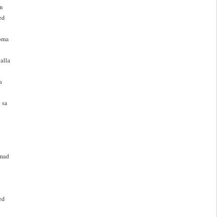
on
ed
 oma
alla
a
 sa
lmad
ed