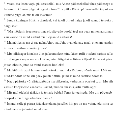
8
vaata, ma lasen varju päikesekellal, mis Ahase päikesekellal ühes päikesega 
laskunud, kümme pügalat tagasi minna!" Ja päike läkski päikesekellal tagasi ne
kümme pügalat, mis ta oli laskunud!
9
Juuda kuningas Hiskija tänulaul, kui ta oli olnud haige ja oli saanud terveks
haigusest:
10
"Ma mõtlesin iseeneses: oma elupäevade poolel teel ma pean minema, surmav
väravaisse on mind kästud mu ülejäänud aastaiks!
11
Ma mõtlesin: ma ei saa näha Jehoovat, Jehoovat elavate maal, ei enam vaadat
inimest maailma elanike juures!
12
Mu telklaager kistakse üles ja keeratakse minu käest rulli otsekui karjase telk;
rullid nagu kangur mu elu kokku, mind lõigatakse lõime küljest! Enne kui päev
jõuab õhtule, jätad sa mind saatuse hooleks!
13
Ma hüüdsin appi hommikuni - otsekui murraks lõukoer, nõnda murti kõik mu
luud-kondid! Enne kui päev jõuab õhtule, jätad sa mind saatuse hooleks!
14
Nagu pääsuke või rästas, nõnda ma piiksusin, kudrutasin otsekui tuvi! Mu si
väsisid kõrgusesse vaadates: Issand, mul on ahastus, astu mulle appi!
15
Mis mul olekski rääkida ja temale öelda? Tema ju tegi seda! Mu uni põgeneb
hoopiski mu hingekibeduse pärast!
16
Issand, sellegi pärast jäädakse elama ja selles kõiges on mu vaimu elu: sina te
mind terveks ja hoiad mind elus!