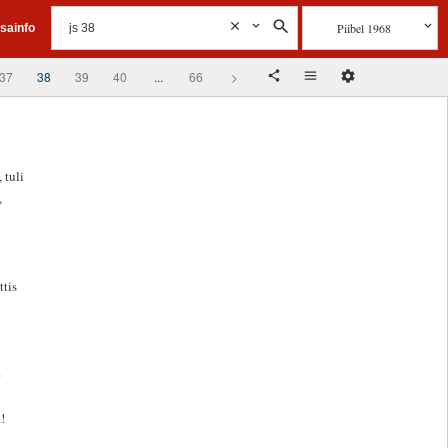
Piibel 1968
isainfo
37
38
39
40
...
66
>
 tuli
,
ttis
e
!