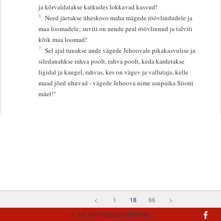
ja kõrvaldatakse katkudes lokkavad kasvud!
6
Need jäetakse üheskoos maha mägede röövlindudele ja
maa loomadele; suviti on nende peal röövlinnud ja talviti
kõik maa loomad!
7
Sel ajal tuuakse ande vägede Jehoovale pikakasvulise ja
siledanahkse rahva poolt, rahva poolt, keda kardetakse
ligidal ja kaugel, rahvas, kes on vägev ja vallutaja, kelle
maad jõed uhuvad - vägede Jehoova nime asupaika Siioni
mäel!"
<
1
18
66
>
© AD 2005-2022
Eesti Piibliselts