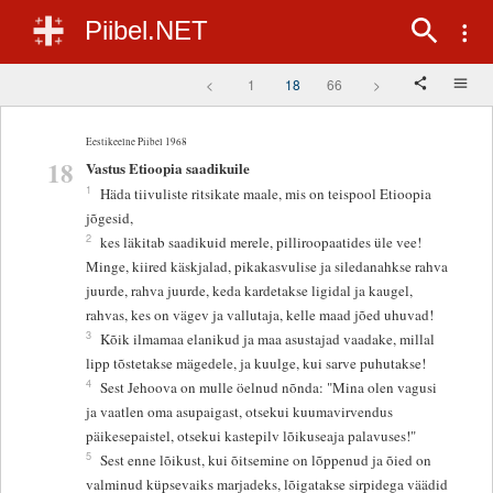
Piibel.NET
<
1
18
66
>
Eestikeelne Piibel 1968
18
Vastus Etioopia saadikuile
1
Häda tiivuliste ritsikate maale, mis on teispool Etioopia
jõgesid,
2
kes läkitab saadikuid merele, pilliroopaatides üle vee!
Minge, kiired käskjalad, pikakasvulise ja siledanahkse rahva
juurde, rahva juurde, keda kardetakse ligidal ja kaugel,
rahvas, kes on vägev ja vallutaja, kelle maad jõed uhuvad!
3
Kõik ilmamaa elanikud ja maa asustajad vaadake, millal
lipp tõstetakse mägedele, ja kuulge, kui sarve puhutakse!
4
Sest Jehoova on mulle öelnud nõnda: "Mina olen vagusi
ja vaatlen oma asupaigast, otsekui kuumavirvendus
päikesepaistel, otsekui kastepilv lõikuseaja palavuses!"
5
Sest enne lõikust, kui õitsemine on lõppenud ja õied on
valminud küpsevaiks marjadeks, lõigatakse sirpidega väädid