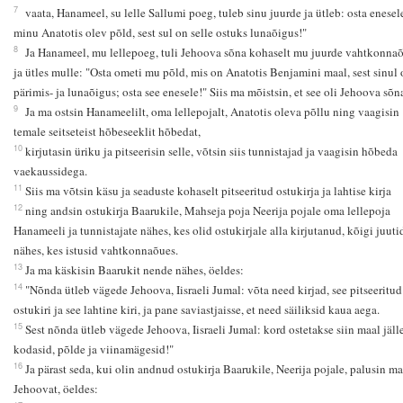
7
vaata, Hanameel, su lelle Sallumi poeg, tuleb sinu juurde ja ütleb: osta enesel
minu Anatotis olev põld, sest sul on selle ostuks lunaõigus!"
8
Ja Hanameel, mu lellepoeg, tuli Jehoova sõna kohaselt mu juurde vahtkonna
ja ütles mulle: "Osta ometi mu põld, mis on Anatotis Benjamini maal, sest sinul 
pärimis- ja lunaõigus; osta see enesele!" Siis ma mõistsin, et see oli Jehoova sõn
9
Ja ma ostsin Hanameelilt, oma lellepojalt, Anatotis oleva põllu ning vaagisin
temale seitseteist hõbeseeklit hõbedat,
10
kirjutasin üriku ja pitseerisin selle, võtsin siis tunnistajad ja vaagisin hõbeda
vaekaussidega.
11
Siis ma võtsin käsu ja seaduste kohaselt pitseeritud ostukirja ja lahtise kirja
12
ning andsin ostukirja Baarukile, Mahseja poja Neerija pojale oma lellepoja
Hanameeli ja tunnistajate nähes, kes olid ostukirjale alla kirjutanud, kõigi juuti
nähes, kes istusid vahtkonnaõues.
13
Ja ma käskisin Baarukit nende nähes, öeldes:
14
"Nõnda ütleb vägede Jehoova, Iisraeli Jumal: võta need kirjad, see pitseeritud
ostukiri ja see lahtine kiri, ja pane saviastjaisse, et need säiliksid kaua aega.
15
Sest nõnda ütleb vägede Jehoova, Iisraeli Jumal: kord ostetakse siin maal jäll
kodasid, põlde ja viinamägesid!"
16
Ja pärast seda, kui olin andnud ostukirja Baarukile, Neerija pojale, palusin ma
Jehoovat, öeldes: