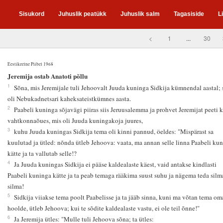
Sisukord
Juhuslik peatükk
Juhuslik salm
Tagasiside
L
<
1
...
30
Eestikeelne Piibel 1968
2
Jeremija ostab Anatoti põllu
1
Sõna, mis Jeremijale tuli Jehoovalt Juuda kuninga Sidkija kümnendal aastal; 
oli Nebukadnetsari kaheksateistkümnes aasta.
2
Paabeli kuninga sõjavägi piiras siis Jeruusalemma ja prohvet Jeremijat peeti 
vahtkonnaõues, mis oli Juuda kuningakoja juures,
3
kuhu Juuda kuningas Sidkija tema oli kinni pannud, öeldes: "Mispärast sa
kuulutad ja ütled: nõnda ütleb Jehoova: vaata, ma annan selle linna Paabeli ku
kätte ja ta vallutab selle!?
4
Ja Juuda kuningas Sidkija ei pääse kaldealaste käest, vaid antakse kindlasti
Paabeli kuninga kätte ja ta peab temaga rääkima suust suhu ja nägema teda silm
silma!
5
Sidkija viiakse tema poolt Paabelisse ja ta jääb sinna, kuni ma võtan tema om
hoolde, ütleb Jehoova; kui te sõdite kaldealaste vastu, ei ole teil õnne!"
6
Ja Jeremija ütles: "Mulle tuli Jehoova sõna; ta ütles: