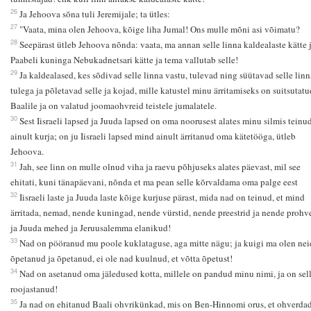
26
Ja Jehoova sõna tuli Jeremijale; ta ütles:
27
"Vaata, mina olen Jehoova, kõige liha Jumal! Ons mulle mõni asi võimatu?
28
Seepärast ütleb Jehoova nõnda: vaata, ma annan selle linna kaldealaste kätte 
Paabeli kuninga Nebukadnetsari kätte ja tema vallutab selle!
29
Ja kaldealased, kes sõdivad selle linna vastu, tulevad ning süütavad selle linn
tulega ja põletavad selle ja kojad, mille katustel minu ärritamiseks on suitsutatu
Baalile ja on valatud joomaohvreid teistele jumalatele.
30
Sest Iisraeli lapsed ja Juuda lapsed on oma noorusest alates minu silmis teinu
ainult kurja; on ju Iisraeli lapsed mind ainult ärritanud oma kätetööga, ütleb
Jehoova.
31
Jah, see linn on mulle olnud viha ja raevu põhjuseks alates päevast, mil see
ehitati, kuni tänapäevani, nõnda et ma pean selle kõrvaldama oma palge eest
32
Iisraeli laste ja Juuda laste kõige kurjuse pärast, mida nad on teinud, et mind
ärritada, nemad, nende kuningad, nende vürstid, nende preestrid ja nende prohve
ja Juuda mehed ja Jeruusalemma elanikud!
33
Nad on pööranud mu poole kuklataguse, aga mitte nägu; ja kuigi ma olen nei
õpetanud ja õpetanud, ei ole nad kuulnud, et võtta õpetust!
34
Nad on asetanud oma jäledused kotta, millele on pandud minu nimi, ja on sel
roojastanud!
35
Ja nad on ehitanud Baali ohvrikünkad, mis on Ben-Hinnomi orus, et ohverda