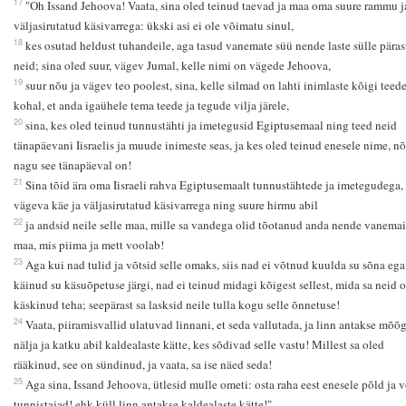
17
"Oh Issand Jehoova! Vaata, sina oled teinud taevad ja maa oma suure rammu j
väljasirutatud käsivarrega: ükski asi ei ole võimatu sinul,
18
kes osutad heldust tuhandeile, aga tasud vanemate süü nende laste sülle päras
neid; sina oled suur, vägev Jumal, kelle nimi on vägede Jehoova,
19
suur nõu ja vägev teo poolest, sina, kelle silmad on lahti inimlaste kõigi teed
kohal, et anda igaühele tema teede ja tegude vilja järele,
20
sina, kes oled teinud tunnustähti ja imetegusid Egiptusemaal ning teed neid
tänapäevani Iisraelis ja muude inimeste seas, ja kes oled teinud enesele nime, n
nagu see tänapäeval on!
21
Sina tõid ära oma Iisraeli rahva Egiptusemaalt tunnustähtede ja imetegudega,
vägeva käe ja väljasirutatud käsivarrega ning suure hirmu abil
22
ja andsid neile selle maa, mille sa vandega olid tõotanud anda nende vanemai
maa, mis piima ja mett voolab!
23
Aga kui nad tulid ja võtsid selle omaks, siis nad ei võtnud kuulda su sõna ega
käinud su käsuõpetuse järgi, nad ei teinud midagi kõigest sellest, mida sa neid o
käskinud teha; seepärast sa lasksid neile tulla kogu selle õnnetuse!
24
Vaata, piiramisvallid ulatuvad linnani, et seda vallutada, ja linn antakse mõõg
nälja ja katku abil kaldealaste kätte, kes sõdivad selle vastu! Millest sa oled
rääkinud, see on sündinud, ja vaata, sa ise näed seda!
25
Aga sina, Issand Jehoova, ütlesid mulle ometi: osta raha eest enesele põld ja v
tunnistajad! ehk küll linn antakse kaldealaste kätte!"