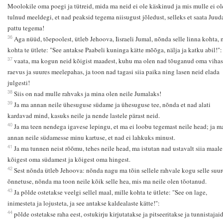
Moolokile oma poegi ja tütreid, mida ma neid ei ole käskinud ja mis mulle ei ol
tulnud meeldegi, et nad peaksid tegema niisugust jõledust, selleks et saata Juud
pattu tegema!
36
Aga nüüd, tõepoolest, ütleb Jehoova, Iisraeli Jumal, nõnda selle linna kohta, 
kohta te ütlete: "See antakse Paabeli kuninga kätte mõõga, nälja ja katku abil!":
37
vaata, ma kogun neid kõigist maadest, kuhu ma olen nad tõuganud oma vihas
raevus ja suures meelepahas, ja toon nad tagasi siia paika ning lasen neid elada
julgesti!
38
Siis on nad mulle rahvaks ja mina olen neile Jumalaks!
39
Ja ma annan neile ühesuguse südame ja ühesuguse tee, nõnda et nad alati
kardavad mind, kasuks neile ja nende lastele pärast neid.
40
Ja ma teen nendega igavese lepingu, et ma ei loobu tegemast neile head; ja m
annan neile südamesse minu kartuse, et nad ei lahkuks minust.
41
Ja ma tunnen neist rõõmu, tehes neile head, ma istutan nad ustavalt siia maale
kõigest oma südamest ja kõigest oma hingest.
42
Sest nõnda ütleb Jehoova: nõnda nagu ma tõin sellele rahvale kogu selle suur
õnnetuse, nõnda ma toon neile kõik selle hea, mis ma neile olen tõotanud.
43
Ja põlde ostetakse veelgi sellel maal, mille kohta te ütlete: "See on lage,
inimesteta ja lojusteta, ja see antakse kaldealaste kätte!":
44
põlde ostetakse raha eest, ostukirju kirjutatakse ja pitseeritakse ja tunnistajai