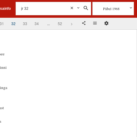
Piibel 1968
isainfo
31
32
33
34
...
52
>
see
kinni
ninga
ast
a