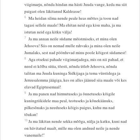
viigimarju, nõnda hindan ma hästi Juuda vange, keda ma siit
paigast olen läkitanud Kaldeasse!
6
Ma heidan silma nende peale heas mõttes ja toon nad
tagasi sellele maale! Ma ehitan neid ega kisu maha, ja ma
istutan neid ega kitku välja!
7
Ja ma annan neile südame mõistmiseks, et mina olen
Jehoova! Siis on nemad mulle rahvaks ja mina olen neile
Jumalaks, sest nad pöörduvad minu poole kõigest südamest!
8
Aga otsekui pahade viigimarjadega, mis on nii pahad, et
need ei kõlba süüa, tõesti, nõnda ütleb Jehoova, nõnda
talitan ma Juuda kuninga Sidkijaga ja tema vürstidega ja
Jeruusalemma jäägiga, kes on alles jäänud siia maale või kes
elavad Egiptusemaal!
9
Ja ma panen nad hirmutuseks ja õnnetuseks kõigile
kuningriikidele maa peal, teotuseks ja kõnekäänuks,
pilkesõnaks ja needuseks kõigis paigus, kuhu ma nad
tõukan!
10
Ja ma läkitan nende sekka mõõga, nälja ja katku, kuni nad
on hävitatud maalt, mille ma olen andnud neile ja nende
vanemaile!"