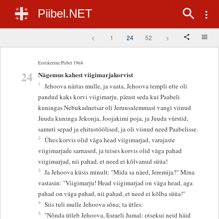
Piibel.NET
<
1
24
52
>
Eestikeelne Piibel 1968
24
Nägemus kahest viigimarjakorvist
1
Jehoova näitas mulle, ja vaata, Jehoova templi ette oli
pandud kaks korvi viigimarju, pärast seda kui Paabeli
kuningas Nebukadnetsar oli Jeruusalemmast vangi viinud
Juuda kuninga Jekonja, Joojakimi poja, ja Juuda vürstid,
samuti sepad ja ehitustöölised, ja oli viinud need Paabelisse.
2
Ühes korvis olid väga head viigimarjad, varajaste
viigimarjade sarnased, ja teises korvis olid väga pahad
viigimarjad, nii pahad, et need ei kõlvanud süüa!
3
Ja Jehoova küsis minult: "Mida sa näed, Jeremija?" Mina
vastasin: "Viigimarju! Head viigimarjad on väga head, aga
pahad on väga pahad, nii pahad, et need ei kõlba süüa!"
4
Siis tuli mulle Jehoova sõna; ta ütles:
5
"Nõnda ütleb Jehoova, Iisraeli Jumal: otsekui neid häid