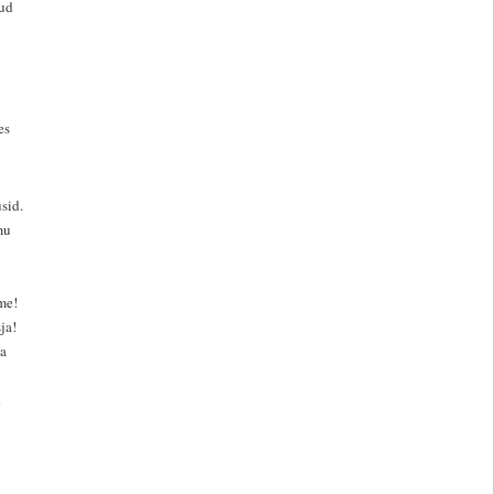
tud
es
sid.
mu
me!
ja!
a
d