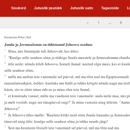
Sisukord
Juhuslik peatükk
Juhuslik salm
Tagasiside
L
<
1
...
9
Eestikeelne Piibel 1968
1
Juuda ja Jeruusalemm on tühistanud Jehoova seaduse
1
Sõna, mis Jeremijale tuli Jehoovalt, kes ütles:
2
"Kuulge selle seaduse sõnu ja rääkige Juuda meestele ja Jeruusalemma elanike
3
ütle neile: nõnda ütleb Jehoova, Iisraeli Jumal: neetud olgu mees, kes ei kuul
selle seaduse sõnu,
4
mille ma andsin teie vanemaile sel päeval, mil ma tõin nad ära Egiptusemaalt
rauasulatusahjust, öeldes: kuulake mu häält ja tehke kõigiti nõnda nagu ma teid
käsin, siis te olete minu rahvas ja mina olen teie Jumal,
5
et kinnitada vannet, mille ma vandusin teie vanemaile: anda neile maa, mis p
ja mett voolab, nagu see tänapäeval ongi!" Ja mina vastasin ning ütlesin: "Aame
Jehoova!"
6
Ja Jehoova ütles mulle: "Kuuluta kõiki neid sõnu Juuda linnades ja Jeruusal
tänavail ning ütle: kuulge selle seaduse sõnu ja tehke nende järgi!
7
Sest ma hoiatasin tõsiselt teie vanemaid sel päeval, mil ma tõin nad ära