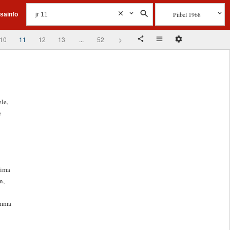
Piibel 1968
isainfo
10
11
12
13
...
52
>
le,
e
iima
n,
emma