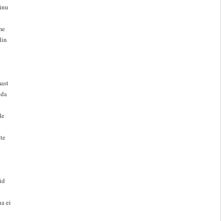
minu
me
lin
ast
uda
le
te
id
na ei