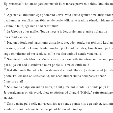
Egiptusemaalt, hoiatasin järelejätmatult kuni tänase päevani, öeldes: kuulake 
häält!
8
Aga nad ei kuulanud ega pööranud kõrva, vaid käisid igaüks oma kurja süda
paadumuses; seepärast ma tõin nende peale kõik selle seaduse sõnad, mida ma o
käskinud täita, aga mida nad ei täitnud!"
9
Ja Jehoova ütles mulle: "Juuda meeste ja Jeruusalemma elanike hulgas on
avastatud vandenõu!
10
Nad on pöördunud tagasi oma esiisade süütegude juurde, kes tõrkusid kuulam
mu sõna, ja nad on käinud teiste jumalate järel neid teenides; Iisraeli sugu ja Ju
sugu on tühistanud mu seaduse, mille ma olin andnud nende vanemaile!
11
Seepärast ütleb Jehoova nõnda: vaata, ma toon neile õnnetuse, millest neil po
pääsu; ja kui nad kisendavad minu poole, siis ma ei kuule neid!
12
Kui siis Juuda linnad ja Jeruusalemma elanikud lähevad ja kisendavad jumala
poole, kellele nad on suitsutanud, siis need küll ei suuda neid päästa nende
õnnetuse ajal!
13
Sest nõnda palju kui sul on linnu, on sul jumalaid, Juuda! Ja nõnda palju kui
Jeruusalemmas on tänavaid, olete te püstitanud altareid "Häbile," suitsutusaltare
Baalile!
14
Sina aga ära palu selle rahva eest, ära tee nende pärast kisa ega palvet, sest mi
kuule, siis kui nad oma õnnetuse pärast hüüavad mind appi!