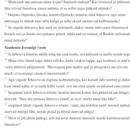
15
Mida teeb mu armsam minu kojas? Sepitseb riukaid? Kas tõotused ja pühitse
liha viivad õnnetuse sinust mööda, et sa selles asjas jääksid süütuks?
16
Haljaks õlipuuks, ilusaks, kauniviljaliseks nimetas sind Jehoova; aga suure
mürinaga ta süütab tule selle külge ja selle oksad muutuvad kõlbmatuiks!
17
Ja vägede Jehoova, kes sind on istutanud, rääkis sinule tulevasest õnnetusest
Iisraeli soo ja Juuda soo pahateo pärast, mida nad on teinud, et Baalile suitsutad
mind ärritada!"
Vandenõu Jeremija vastu
18
Ja Jehoova ilmutas mulle ning ma sain teada; siis näitasid sa mulle nende tegu
19
Mina olin olnud nagu süütu talleke, keda viiakse tappa, ega teadnud, et nad 
vastu mõtteid mõlgutasid: "Hävitagem puu mahla ajal ja raiugem ta ära elavate
maalt, et ta nimegi enam ei meenutataks!"
20
Aga vägede Jehoova on õiglane kohtumõistja, kes katsub läbi neerud ja süda
Lase mind näha, et sa neile kätte tasud, sest ma olen sinule avaldanud oma riiuas
21
Seepärast ütleb Jehoova nõnda Anatoti meeste kohta, kes püüavad mu hinge j
ütlevad: "Sina ära ennusta Jehoova nimel, et sa ei sureks meie käe läbi!",
22
seepärast ütleb vägede Jehoova nõnda: vaata, ma nuhtlen neid: noored mehe
surevad mõõga läbi, nende pojad ja tütred surevad nälga!
23
Neist ei jää järele jääkigi, sest ma toon Anatoti meestele nende karistuseaastal
õnnetuse!"