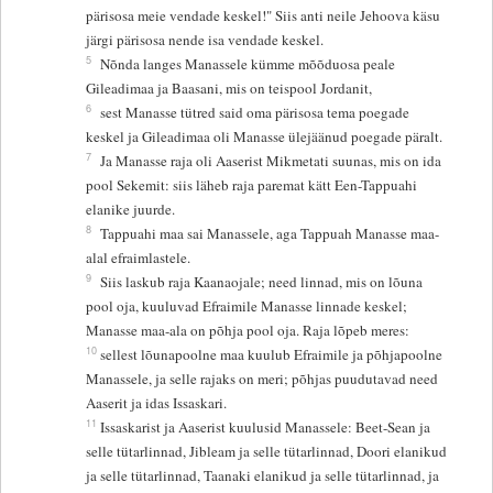
pärisosa meie vendade keskel!" Siis anti neile Jehoova käsu
järgi pärisosa nende isa vendade keskel.
5
Nõnda langes Manassele kümme mõõduosa peale
Gileadimaa ja Baasani, mis on teispool Jordanit,
6
sest Manasse tütred said oma pärisosa tema poegade
keskel ja Gileadimaa oli Manasse ülejäänud poegade päralt.
7
Ja Manasse raja oli Aaserist Mikmetati suunas, mis on ida
pool Sekemit: siis läheb raja paremat kätt Een-Tappuahi
elanike juurde.
8
Tappuahi maa sai Manassele, aga Tappuah Manasse maa-
alal efraimlastele.
9
Siis laskub raja Kaanaojale; need linnad, mis on lõuna
pool oja, kuuluvad Efraimile Manasse linnade keskel;
Manasse maa-ala on põhja pool oja. Raja lõpeb meres:
10
sellest lõunapoolne maa kuulub Efraimile ja põhjapoolne
Manassele, ja selle rajaks on meri; põhjas puudutavad need
Aaserit ja idas Issaskari.
11
Issaskarist ja Aaserist kuulusid Manassele: Beet-Sean ja
selle tütarlinnad, Jibleam ja selle tütarlinnad, Doori elanikud
ja selle tütarlinnad, Taanaki elanikud ja selle tütarlinnad, ja