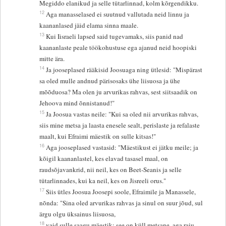
Megiddo elanikud ja selle tütarlinnad, kolm kõrgendikku.
12
Aga manasselased ei suutnud vallutada neid linnu ja
kaananlased jäid elama sinna maale.
13
Kui Iisraeli lapsed said tugevamaks, siis panid nad
kaananlaste peale töökohustuse ega ajanud neid hoopiski
mitte ära.
14
Ja jooseplased rääkisid Joosuaga ning ütlesid: "Mispärast
sa oled mulle andnud pärisosaks ühe liisuosa ja ühe
mõõduosa? Ma olen ju arvurikas rahvas, sest siitsaadik on
Jehoova mind õnnistanud!"
15
Ja Joosua vastas neile: "Kui sa oled nii arvurikas rahvas,
siis mine metsa ja laasta enesele sealt, perislaste ja refalaste
maalt, kui Efraimi mäestik on sulle kitsas!"
16
Aga jooseplased vastasid: "Mäestikust ei jätku meile; ja
kõigil kaananlastel, kes elavad tasasel maal, on
raudsõjavankrid, nii neil, kes on Beet-Seanis ja selle
tütarlinnades, kui ka neil, kes on Jisreeli orus."
17
Siis ütles Joosua Joosepi soole, Efraimile ja Manassele,
nõnda: "Sina oled arvurikas rahvas ja sinul on suur jõud, sul
ärgu olgu üksainus liisuosa,
18
vaid sulle saagu mäestik; see on küll metsane, aga raiu