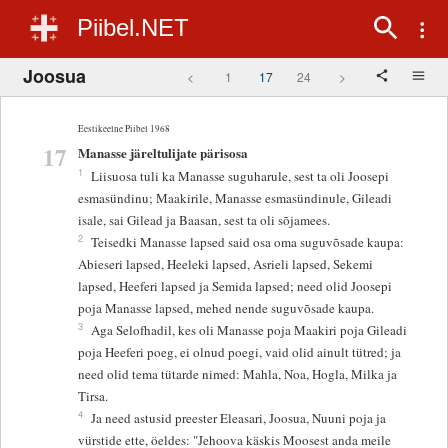
Piibel.NET
Joosua
<
1
17
24
>
Eestikeelne Piibel 1968
17
Manasse järeltulijate pärisosa
1
Liisuosa tuli ka Manasse suguharule, sest ta oli Joosepi
esmasündinu; Maakirile, Manasse esmasündinule, Gileadi
isale, sai Gilead ja Baasan, sest ta oli sõjamees.
2
Teisedki Manasse lapsed said osa oma suguvõsade kaupa:
Abieseri lapsed, Heeleki lapsed, Asrieli lapsed, Sekemi
lapsed, Heeferi lapsed ja Semida lapsed; need olid Joosepi
poja Manasse lapsed, mehed nende suguvõsade kaupa.
3
Aga Selofhadil, kes oli Manasse poja Maakiri poja Gileadi
poja Heeferi poeg, ei olnud poegi, vaid olid ainult tütred; ja
need olid tema tütarde nimed: Mahla, Noa, Hogla, Milka ja
Tirsa.
4
Ja need astusid preester Eleasari, Joosua, Nuuni poja ja
vürstide ette, öeldes: "Jehoova käskis Moosest anda meile