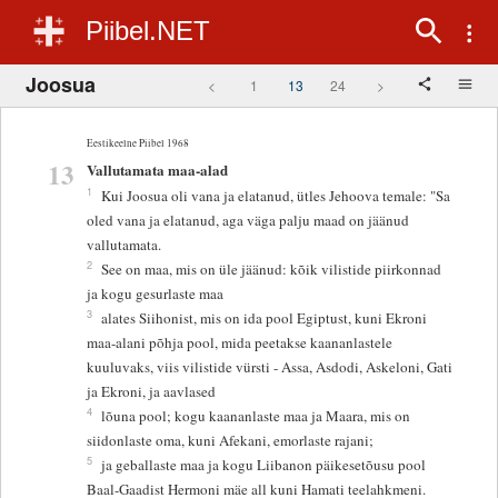
Piibel.NET
Joosua
<
1
13
24
>
Eestikeelne Piibel 1968
13
Vallutamata maa-alad
1
Kui Joosua oli vana ja elatanud, ütles Jehoova temale: "Sa
oled vana ja elatanud, aga väga palju maad on jäänud
vallutamata.
2
See on maa, mis on üle jäänud: kõik vilistide piirkonnad
ja kogu gesurlaste maa
3
alates Siihonist, mis on ida pool Egiptust, kuni Ekroni
maa-alani põhja pool, mida peetakse kaananlastele
kuuluvaks, viis vilistide vürsti - Assa, Asdodi, Askeloni, Gati
ja Ekroni, ja aavlased
4
lõuna pool; kogu kaananlaste maa ja Maara, mis on
siidonlaste oma, kuni Afekani, emorlaste rajani;
5
ja geballaste maa ja kogu Liibanon päikesetõusu pool
Baal-Gaadist Hermoni mäe all kuni Hamati teelahkmeni.