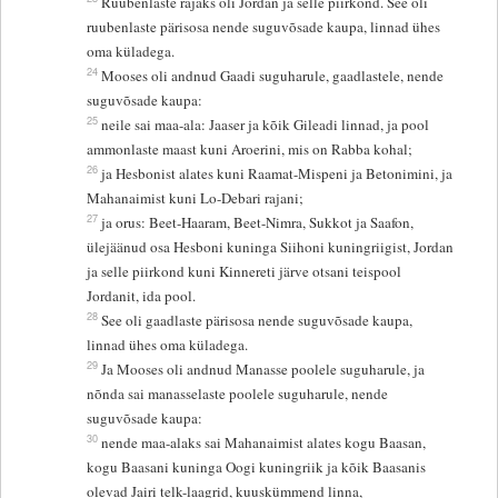
Ruubenlaste rajaks oli Jordan ja selle piirkond. See oli
ruubenlaste pärisosa nende suguvõsade kaupa, linnad ühes
oma küladega.
24
Mooses oli andnud Gaadi suguharule, gaadlastele, nende
suguvõsade kaupa:
25
neile sai maa-ala: Jaaser ja kõik Gileadi linnad, ja pool
ammonlaste maast kuni Aroerini, mis on Rabba kohal;
26
ja Hesbonist alates kuni Raamat-Mispeni ja Betonimini, ja
Mahanaimist kuni Lo-Debari rajani;
27
ja orus: Beet-Haaram, Beet-Nimra, Sukkot ja Saafon,
ülejäänud osa Hesboni kuninga Siihoni kuningriigist, Jordan
ja selle piirkond kuni Kinnereti järve otsani teispool
Jordanit, ida pool.
28
See oli gaadlaste pärisosa nende suguvõsade kaupa,
linnad ühes oma küladega.
29
Ja Mooses oli andnud Manasse poolele suguharule, ja
nõnda sai manasselaste poolele suguharule, nende
suguvõsade kaupa:
30
nende maa-alaks sai Mahanaimist alates kogu Baasan,
kogu Baasani kuninga Oogi kuningriik ja kõik Baasanis
olevad Jairi telk-laagrid, kuuskümmend linna,