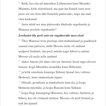
6
Kõik, kes elavad mäestikus Liibanonist kuni Misrefot-
Maimini, kõik siidonlased, ma ajan ära Iisraeli laste eest;
jaota see siis liisu läbi Iisraelile pärisosaks, nagu ma sind
olen käskinud.
7
Jaota nüüd see maa pärisosaks üheksale suguharule ja
Manasse poolele suguharule!"
Jordanist ida pool asuvate suguharude maa-alad
8
Ühes Manasse teise poolega olid ruubenlased ja gaadlased
saanud oma pärisosa, mille Mooses neile oli andnud
sealpool Jordanit, ida pool, nõnda nagu Jehoova sulane
Mooses oli neile selle andnud
9
alates Arnoni jõe ääres olevast Aroerist, keset orgu olevast
linnast: kogu Meedeba tasandiku kuni Diibonini;
10
ja kõik emorlaste kuninga Siihoni linnad, kes valitses
Hesbonis, kuni ammonlaste rajani;
11
Gileadi, gesurlaste ja maakatlaste maa-ala, ja kogu
Hermoni mäestiku, ja kogu Baasani kuni Salkani;
12
kogu Oogi kuningriigi Baasanis, kes valitses Astarotis ja
Edreis, kes oli viimseid refalasi; Mooses oli neid löönud ja
nad ära ajanud.