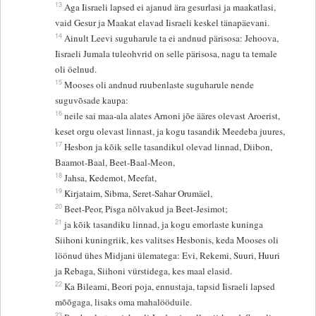
13
Aga Iisraeli lapsed ei ajanud ära gesurlasi ja maakatlasi,
vaid Gesur ja Maakat elavad Iisraeli keskel tänapäevani.
14
Ainult Leevi suguharule ta ei andnud pärisosa: Jehoova,
Iisraeli Jumala tuleohvrid on selle pärisosa, nagu ta temale
oli öelnud.
15
Mooses oli andnud ruubenlaste suguharule nende
suguvõsade kaupa:
16
neile sai maa-ala alates Arnoni jõe ääres olevast Aroerist,
keset orgu olevast linnast, ja kogu tasandik Meedeba juures,
17
Hesbon ja kõik selle tasandikul olevad linnad, Diibon,
Baamot-Baal, Beet-Baal-Meon,
18
Jahsa, Kedemot, Meefat,
19
Kirjataim, Sibma, Seret-Sahar Orumäel,
20
Beet-Peor, Pisga nõlvakud ja Beet-Jesimot;
21
ja kõik tasandiku linnad, ja kogu emorlaste kuninga
Siihoni kuningriik, kes valitses Hesbonis, keda Mooses oli
löönud ühes Midjani ülematega: Evi, Rekemi, Suuri, Huuri
ja Rebaga, Siihoni vürstidega, kes maal elasid.
22
Ka Bileami, Beori poja, ennustaja, tapsid Iisraeli lapsed
mõõgaga, lisaks oma mahalööduile.
23