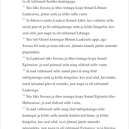
ta oli talitanud Jeeriko kuningaga.
31
Siis läks Joosua ja ühes temaga kogu Iisrael Libnast
Laakisesse, piiras seda ja sõdis selle vastu.
32
Ja Jehoova andis Laakise Iisraeli kätte, kes vallutas selle
teisel päeval ja lõi mõõgateraga seda ja kõiki hingelisi, kes
seal olid, just nagu ta oli talitanud Libnaga.
33
Siis tuli Geseri kuningas Horam Laakisele appi, aga
Joosua lõi teda ja tema rahvast, jätmata temale järele ainustki
põgenikku.
34
Ja Laakisest läks Joosua ja ühes temaga kogu Iisrael
Eglonisse, ja nad piirasid seda ning sõdisid selle vastu.
35
Ja nad vallutasid selle samal päeval ning lõid
mõõgateraga seda ja kõiki hingelisi, kes seal olid, hävitades
need selsamal päeval sootuks, just nagu ta oli talitanud
Laakisega.
36
Siis läks Joosua ja ühes temaga kogu Iisrael Eglonist üles
Hebronisse, ja nad sõdisid selle vastu.
37
Ja nad vallutasid selle ning lõid mõõgateraga selle
kuningat ja kõiki selle juurde kuuluvaid linnu, ja kõiki
hingelisi, kes seal olid; ta ei jätnud järele ainustki
põgenikku, just nagu ta oli talitanud Egloniga; ja ta hävitas