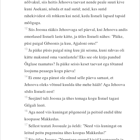
nõlvakul, siis heitis Jehoova taevast nende peale suuri kive
kuni Asekani, nõnda et nad surid; neid, kes surid
rahekividest oli rohkem kui neid, keda Iisraeli lapsed tapsid
mõõgaga.
12
Siis Joosua rääkis Jehoovaga sel päeval, kui Jehoova andis
emorlased Iisraeli laste kätte, ja ütles Iisraeli nähes: "Päike,
püsi paigal Gibeonis ja kuu, Ajjaloni orus!"
13
Ja päike püsis paigal ning kuu jäi seisma, kuni rahvas oli
kätte maksnud oma vaenlastele! Eks see ole kirja pandud
Õiglase raamatus? Ja päike seisis keset taevast ega tõtanud
loojuma peaaegu kogu päeva!
14
Ei enne ega pärast ole olnud selle päeva sarnast, et
Jehoova oleks võtnud kuulda ühe mehe häält! Aga Jehoova
sõdis Iisraeli eest!
15
Seejärel tuli Joosua ja ühes temaga kogu Iisrael tagasi
Gilgali leeri.
16
Aga need viis kuningat põgenesid ja peitsid endid ühte
koopasse Makkedas.
17
Sellest teatati Joosuale ja öeldi: "Need viis kuningat on
leitud peitu pugenuina ühes koopas Makkedas!"
18
Siis ütles Joosua: "Veeretage suured kivid koopasuule ja