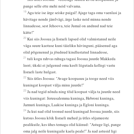
pange selle ette mehi neid valvama.
19
Aga teie ise ärge seiske paigal! Ajage taga oma vaenlasi ja
hävitage nende järelvägi, ärge laske neid minna nende
linnadesse, sest Jehoova, teie Jumal on andnud nad teie
kätte!"
20
Kui siis Joosua ja Iisraeli lapsed olid valmistanud neile
väga suure kaotuse kuni täieliku hävinguni, pääsenud aga
olid põgenenud ja jõudnud kindlustatud linnadesse,
21
tuli kogu rahvas rahuga tagasi Joosua juurde Makkeda
leeri; ükski ei julgenud oma keelt liigutada kellegi vastu
Iisraeli laste hulgast.
22
Siis ütles Joosua: "Avage koopasuu ja tooge need viis
kuningat koopast välja minu juurde!"
23
Ja nad tegid nõnda ning tõid koopast välja ta juurde need
viis kuningat: Jeruusalemma kuninga, Hebroni kuninga,
Jarmuti kuninga, Laakise kuninga ja Egloni kuninga.
24
Ja kui nad olid toonud need kuningad Joosua juurde, siis
kutsus Joosua kõik Iisraeli mehed ja ütles sõjameeste
pealikuile, kes ühes temaga olid käinud: "Astuge ligi, pange
oma jalg neile kuningaile kaela peale!" Ja nad astusid ligi