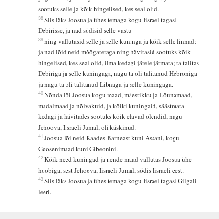
sootuks selle ja kõik hingelised, kes seal olid.
38
Siis läks Joosua ja ühes temaga kogu Iisrael tagasi
Debirisse, ja nad sõdisid selle vastu
39
ning vallutasid selle ja selle kuninga ja kõik selle linnad;
ja nad lõid neid mõõgateraga ning hävitasid sootuks kõik
hingelised, kes seal olid, ilma kedagi järele jätmata; ta talitas
Debiriga ja selle kuningaga, nagu ta oli talitanud Hebroniga
ja nagu ta oli talitanud Libnaga ja selle kuningaga.
40
Nõnda lõi Joosua kogu maad, mäestikku ja Lõunamaad,
madalmaad ja nõlvakuid, ja kõiki kuningaid, säästmata
kedagi ja hävitades sootuks kõik elavad olendid, nagu
Jehoova, Iisraeli Jumal, oli käskinud.
41
Joosua lõi neid Kaades-Barneast kuni Assani, kogu
Goosenimaad kuni Gibeonini.
42
Kõik need kuningad ja nende maad vallutas Joosua ühe
hoobiga, sest Jehoova, Iisraeli Jumal, sõdis Iisraeli eest.
43
Siis läks Joosua ja ühes temaga kogu Iisrael tagasi Gilgali
leeri.