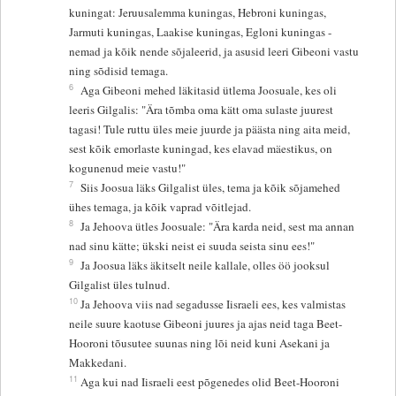
kuningat: Jeruusalemma kuningas, Hebroni kuningas,
Jarmuti kuningas, Laakise kuningas, Egloni kuningas -
nemad ja kõik nende sõjaleerid, ja asusid leeri Gibeoni vastu
ning sõdisid temaga.
6
Aga Gibeoni mehed läkitasid ütlema Joosuale, kes oli
leeris Gilgalis: "Ära tõmba oma kätt oma sulaste juurest
tagasi! Tule ruttu üles meie juurde ja päästa ning aita meid,
sest kõik emorlaste kuningad, kes elavad mäestikus, on
kogunenud meie vastu!"
7
Siis Joosua läks Gilgalist üles, tema ja kõik sõjamehed
ühes temaga, ja kõik vaprad võitlejad.
8
Ja Jehoova ütles Joosuale: "Ära karda neid, sest ma annan
nad sinu kätte; ükski neist ei suuda seista sinu ees!"
9
Ja Joosua läks äkitselt neile kallale, olles öö jooksul
Gilgalist üles tulnud.
10
Ja Jehoova viis nad segadusse Iisraeli ees, kes valmistas
neile suure kaotuse Gibeoni juures ja ajas neid taga Beet-
Hooroni tõusutee suunas ning lõi neid kuni Asekani ja
Makkedani.
11
Aga kui nad Iisraeli eest põgenedes olid Beet-Hooroni