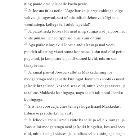
ning panid oma jala neile kaela peale.
25
Ja Joosua ütles neile: "Ärge kartke ja ärge kohkuge, olge
vahvad ja tugevad, sest nõnda talitab Jehoova kõigi teie
vaenlastega, kellega teil tuleb tapelda!"
26
Ja pärast seda Joosua lõi neid ning surmas nad ja poos nad
viide puusse; ja nad rippusid puis kuni õhtuni.
27
Aga päikeseloojakul Joosua andis käsu ja nad võeti
puudelt alla ning visati sinna koopasse, kuhu nad olid peitu
pugenud, ja koopasuule pandi suured kivid, mis on seal
tänapäevani.
28
Ja samal päeval Joosua vallutas Makkeda ning lõi
mõõgateraga seda ja selle kuningat, hävitades sootuks need
ja kõik hingelised, kes seal sees olid, mitte kedagi säästes; ja
ta talitas Makkeda kuningaga, nagu ta oli talitanud Jeeriko
kuningaga.
29
Siis läks Joosua ja ühes temaga kogu Iisrael Makkedast
Libnasse ja sõdis Libna vastu.
30
Ja Jehoova andis Iisraeli kätte ka selle ja selle kuninga; ja
Joosua lõi mõõgateraga neid ja kõiki hingelisi, kes seal sees
olid, mitte kedagi säästes; ja ta talitas selle kuningaga, nagu