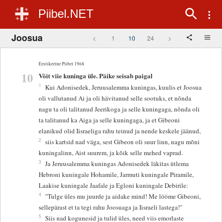
Piibel.NET
Joosua
<
1
10
24
>
Eestikeelne Piibel 1968
10
Võit viie kuninga üle. Päike seisab paigal
1
Kui Adonisedek, Jeruusalemma kuningas, kuulis et Joosua
oli vallutanud Ai ja oli hävitanud selle sootuks, et nõnda
nagu ta oli talitanud Jeerikoga ja selle kuningaga, nõnda oli
ta talitanud ka Aiga ja selle kuningaga, ja et Gibeoni
elanikud olid Iisraeliga rahu teinud ja nende keskele jäänud,
2
siis kartsid nad väga, sest Gibeon oli suur linn, nagu mõni
kuningalinn, Aist suurem, ja kõik selle mehed vaprad.
3
Ja Jeruusalemma kuningas Adonisedek läkitas ütlema
Hebroni kuningale Hohamile, Jarmuti kuningale Piramile,
Laakise kuningale Jaafale ja Egloni kuningale Debirile:
4
"Tulge üles mu juurde ja aidake mind! Me lööme Gibeoni,
sellepärast et ta tegi rahu Joosuaga ja Iisraeli lastega!"
5
Siis nad kogunesid ja tulid üles, need viis emorlaste