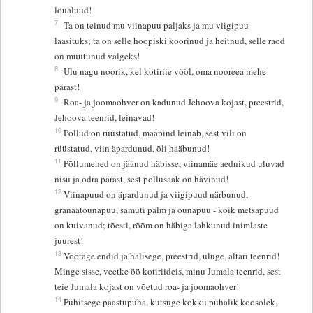
lõualuud!
7
Ta on teinud mu viinapuu paljaks ja mu viigipuu
laasituks; ta on selle hoopiski koorinud ja heitnud, selle raod
on muutunud valgeks!
8
Ulu nagu noorik, kel kotiriie vööl, oma nooreea mehe
pärast!
9
Roa- ja joomaohver on kadunud Jehoova kojast, preestrid,
Jehoova teenrid, leinavad!
10
Põllud on rüüstatud, maapind leinab, sest vili on
rüüstatud, viin äpardunud, õli hääbunud!
11
Põllumehed on jäänud häbisse, viinamäe aednikud uluvad
nisu ja odra pärast, sest põllusaak on hävinud!
12
Viinapuud on äpardunud ja viigipuud närbunud,
granaatõunapuu, samuti palm ja õunapuu - kõik metsapuud
on kuivanud; tõesti, rõõm on häbiga lahkunud inimlaste
juurest!
13
Vöötage endid ja halisege, preestrid, uluge, altari teenrid!
Minge sisse, veetke öö kotiriideis, minu Jumala teenrid, sest
teie Jumala kojast on võetud roa- ja joomaohver!
14
Pühitsege paastupüha, kutsuge kokku pühalik koosolek,