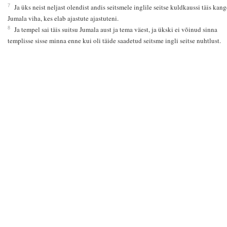
7
Ja üks neist neljast olendist andis seitsmele inglile seitse kuldkaussi täis kang
Jumala viha, kes elab ajastute ajastuteni.
8
Ja tempel sai täis suitsu Jumala aust ja tema väest, ja ükski ei võinud sinna
templisse sisse minna enne kui oli täide saadetud seitsme ingli seitse nuhtlust.