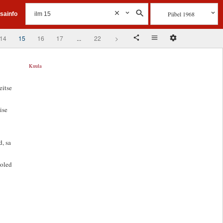
Piibel 1968
isainfo
14
15
16
17
...
22
>
Kuula
eitse
ise
d, sa
 oled