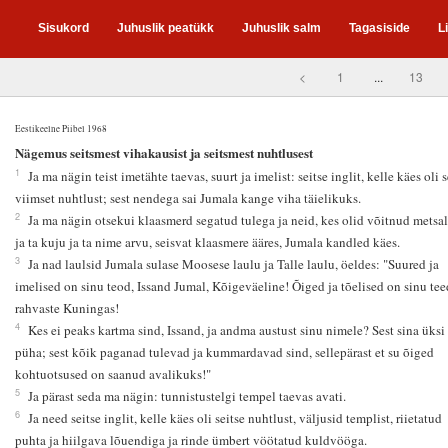
Sisukord
Juhuslik peatükk
Juhuslik salm
Tagasiside
L
<
1
...
13
Eestikeelne Piibel 1968
5
Nägemus seitsmest vihakausist ja seitsmest nuhtlusest
1
Ja ma nägin teist imetähte taevas, suurt ja imelist: seitse inglit, kelle käes oli s
viimset nuhtlust; sest nendega sai Jumala kange viha täielikuks.
2
Ja ma nägin otsekui klaasmerd segatud tulega ja neid, kes olid võitnud metsal
ja ta kuju ja ta nime arvu, seisvat klaasmere ääres, Jumala kandled käes.
3
Ja nad laulsid Jumala sulase Moosese laulu ja Talle laulu, öeldes: "Suured ja
imelised on sinu teod, Issand Jumal, Kõigeväeline! Õiged ja tõelised on sinu tee
rahvaste Kuningas!
4
Kes ei peaks kartma sind, Issand, ja andma austust sinu nimele? Sest sina üksi
püha; sest kõik paganad tulevad ja kummardavad sind, sellepärast et su õiged
kohtuotsused on saanud avalikuks!"
5
Ja pärast seda ma nägin: tunnistustelgi tempel taevas avati.
6
Ja need seitse inglit, kelle käes oli seitse nuhtlust, väljusid templist, riietatud
puhta ja hiilgava lõuendiga ja rinde ümbert vöötatud kuldvööga.