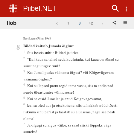
Piibel.NET
Iiob
<
1
8
42
>
Eestikeelne Piibel 1968
8
Bildad kaitseb Jumala õiglust
1
Siis kostis suhiit Bildad ja ütles:
2
"Kui kaua sa tahad seda kuulutada, kui kaua on sõnad su
suust nagu tugev tuul?
3
Kas Jumal peaks väänama õigust? või Kõigevägevam
väänama õiglust?
4
Kui su lapsed pattu tegid tema vastu, siis ta andis nad
nende üleastumise võimusesse!
5
Kui sa otsid Jumalat ja anud Kõigevägevamat,
6
kui sa oled aus ja otsekohene, siis ta hakkab nüüd tõesti
liikuma sinu pärast ja taastab su eluaseme, nagu see peab
olema!
7
Ja olgugi su algus väike, sa saad siiski lõppeks väga
suureks!