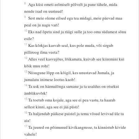
8
Aga küsi ometi eelmiselt põlvelt ja pane tähele, mida
nende isad on uurinud!
9
Sest meie oleme eilsed ega tea midagi, meie päevad maa
peal on ju nagu vari!
10
Eks nad õpeta sind ja räägi sulle ja too oma südamest sõnu
esile?
11
Kas kõrkjas kasvab seal, kus pole muda, või sirgub
pilliroog ilma veeta?
12
Alles veel kasvujõus, lõikamata, kuivab see kiiremini kui
kõik muu rohi!
13
Niisugune lõpp on kõigil, kes unustavad Jumala, ja
jumalatu inimese lootus kaob!
14
Ta usk on härmalõnga sarnane ja ta usaldus on otsekui
ämblikuvõrk!
15
Ta toetub oma kojale, aga see ei pea vastu, ta haarab
sellest kinni, aga see ei jää püsti!
16
Ta haljendab päikese paistel ja tema võsud levivad üle ta
aia!
17
Ta juured on põimunud kivikangrusse, ta kinnistub kivide
vahele!