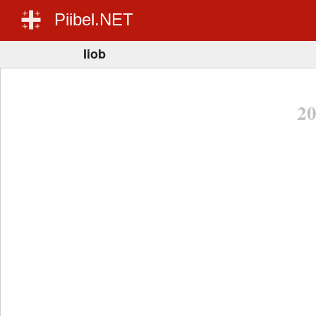
Piibel.NET
Iiob
2