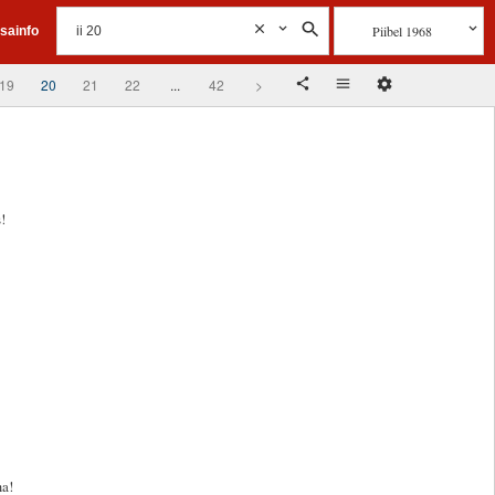
Piibel 1968
isainfo
19
20
21
22
...
42
>
!
ma!