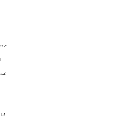
ta ei
i
sta!
le!