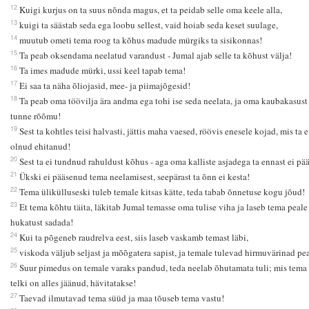
12
Kuigi kurjus on ta suus nõnda magus, et ta peidab selle oma keele alla,
13
kuigi ta säästab seda ega loobu sellest, vaid hoiab seda keset suulage,
14
muutub ometi tema roog ta kõhus madude mürgiks ta sisikonnas!
15
Ta peab oksendama neelatud varandust - Jumal ajab selle ta kõhust välja!
16
Ta imes madude mürki, ussi keel tapab tema!
17
Ei saa ta näha õliojasid, mee- ja piimajõgesid!
18
Ta peab oma töövilja ära andma ega tohi ise seda neelata, ja oma kaubakasust 
tunne rõõmu!
19
Sest ta kohtles teisi halvasti, jättis maha vaesed, röövis enesele kojad, mis ta e
olnud ehitanud!
20
Sest ta ei tundnud rahuldust kõhus - aga oma kalliste asjadega ta ennast ei pää
21
Ükski ei pääsenud tema neelamisest, seepärast ta õnn ei kesta!
22
Tema ülikülluseski tuleb temale kitsas kätte, teda tabab õnnetuse kogu jõud!
23
Et tema kõhtu täita, läkitab Jumal temasse oma tulise viha ja laseb tema peale
hukatust sadada!
24
Kui ta põgeneb raudrelva eest, siis laseb vaskamb temast läbi,
25
viskoda väljub seljast ja mõõgatera sapist, ja temale tulevad hirmuvärinad pea
26
Suur pimedus on temale varaks pandud, teda neelab õhutamata tuli; mis tema
telki on alles jäänud, hävitatakse!
27
Taevad ilmutavad tema süüd ja maa tõuseb tema vastu!