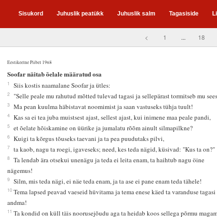
Sisukord
Juhuslik peatükk
Juhuslik salm
Tagasiside
L
<
1
...
18
Eestikeelne Piibel 1968
0
Soofar näitab õelale määratud osa
1
Siis kostis naamalane Soofar ja ütles:
2
"Selle peale mu rahutud mõtted tulevad tagasi ja sellepärast tormitseb mu sees
3
Ma pean kuulma häbistavat noomimist ja saan vastuseks tühja tuult!
4
Kas sa ei tea juba muistsest ajast, sellest ajast, kui inimene maa peale pandi,
5
et õelate hõiskamine on üürike ja jumalatu rõõm ainult silmapilkne?
6
Kuigi ta kõrgus tõuseks taevani ja ta pea puudutaks pilvi,
7
ta kaob, nagu ta roegi, igaveseks; need, kes teda nägid, küsivad: "Kus ta on?"
8
Ta lendab ära otsekui unenägu ja teda ei leita enam, ta haihtub nagu öine
nägemus!
9
Silm, mis teda nägi, ei näe teda enam, ja ta ase ei pane enam teda tähele!
10
Tema lapsed peavad vaeseid hüvitama ja tema enese käed ta varanduse tagasi
andma!
11
Ta kondid on küll täis noorusejõudu aga ta heidab koos sellega põrmu maga