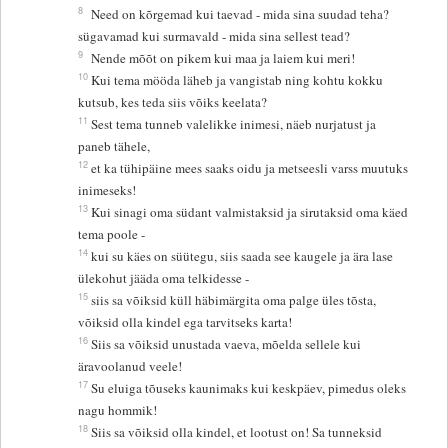
8
Need on kõrgemad kui taevad - mida sina suudad teha?
sügavamad kui surmavald - mida sina sellest tead?
9
Nende mõõt on pikem kui maa ja laiem kui meri!
10
Kui tema mööda läheb ja vangistab ning kohtu kokku
kutsub, kes teda siis võiks keelata?
11
Sest tema tunneb valelikke inimesi, näeb nurjatust ja
paneb tähele,
12
et ka tühipäine mees saaks oidu ja metseesli varss muutuks
inimeseks!
13
Kui sinagi oma südant valmistaksid ja sirutaksid oma käed
tema poole -
14
kui su käes on süütegu, siis saada see kaugele ja ära lase
ülekohut jääda oma telkidesse -
15
siis sa võiksid küll häbimärgita oma palge üles tõsta,
võiksid olla kindel ega tarvitseks karta!
16
Siis sa võiksid unustada vaeva, mõelda sellele kui
äravoolanud veele!
17
Su eluiga tõuseks kaunimaks kui keskpäev, pimedus oleks
nagu hommik!
18
Siis sa võiksid olla kindel, et lootust on! Sa tunneksid