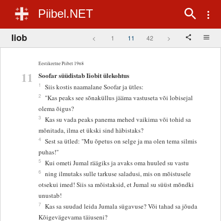
Piibel.NET
Iiob
<
1
11
42
>
Eestikeelne Piibel 1968
11
Soofar süüdistab Iiobit ülekohtus
1
Siis kostis naamalane Soofar ja ütles:
2
"Kas peaks see sõnaküllus jääma vastuseta või lobisejal
olema õigus?
3
Kas su vada peaks panema mehed vaikima või tohid sa
mõnitada, ilma et ükski sind häbistaks?
4
Sest sa ütled: "Mu õpetus on selge ja ma olen tema silmis
puhas!"
5
Kui ometi Jumal räägiks ja avaks oma huuled su vastu
6
ning ilmutaks sulle tarkuse saladusi, mis on mõistusele
otsekui imed! Siis sa mõistaksid, et Jumal su süüst mõndki
unustab!
7
Kas sa suudad leida Jumala sügavuse? Või tahad sa jõuda
Kõigevägevama täiuseni?