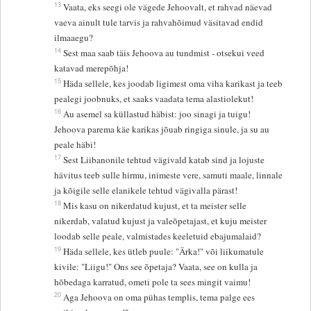
13
Vaata, eks seegi ole vägede Jehoovalt, et rahvad näevad
vaeva ainult tule tarvis ja rahvahõimud väsitavad endid
ilmaaegu?
14
Sest maa saab täis Jehoova au tundmist - otsekui veed
katavad merepõhja!
15
Häda sellele, kes joodab ligimest oma viha karikast ja teeb
pealegi joobnuks, et saaks vaadata tema alastiolekut!
16
Au asemel sa küllastud häbist: joo sinagi ja tuigu!
Jehoova parema käe karikas jõuab ringiga sinule, ja su au
peale häbi!
17
Sest Liibanonile tehtud vägivald katab sind ja lojuste
hävitus teeb sulle hirmu, inimeste vere, samuti maale, linnale
ja kõigile selle elanikele tehtud vägivalla pärast!
18
Mis kasu on nikerdatud kujust, et ta meister selle
nikerdab, valatud kujust ja valeõpetajast, et kuju meister
loodab selle peale, valmistades keeletuid ebajumalaid?
19
Häda sellele, kes ütleb puule: "Ärka!" või liikumatule
kivile: "Liigu!" Ons see õpetaja? Vaata, see on kulla ja
hõbedaga karratud, ometi pole ta sees mingit vaimu!
20
Aga Jehoova on oma pühas templis, tema palge ees