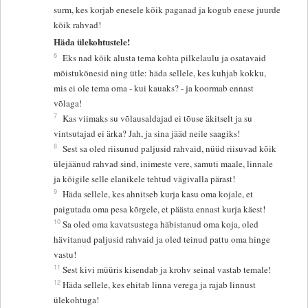
surm, kes korjab enesele kõik paganad ja kogub enese juurde
kõik rahvad!
Häda ülekohtustele!
6
Eks nad kõik alusta tema kohta pilkelaulu ja osatavaid
mõistukõnesid ning ütle: häda sellele, kes kuhjab kokku,
mis ei ole tema oma - kui kauaks? - ja koormab ennast
võlaga!
7
Kas viimaks su võlausaldajad ei tõuse äkitselt ja su
vintsutajad ei ärka? Jah, ja sina jääd neile saagiks!
8
Sest sa oled riisunud paljusid rahvaid, nüüd riisuvad kõik
ülejäänud rahvad sind, inimeste vere, samuti maale, linnale
ja kõigile selle elanikele tehtud vägivalla pärast!
9
Häda sellele, kes ahnitseb kurja kasu oma kojale, et
paigutada oma pesa kõrgele, et päästa ennast kurja käest!
10
Sa oled oma kavatsustega häbistanud oma koja, oled
hävitanud paljusid rahvaid ja oled teinud pattu oma hinge
vastu!
11
Sest kivi müüris kisendab ja krohv seinal vastab temale!
12
Häda sellele, kes ehitab linna verega ja rajab linnust
ülekohtuga!