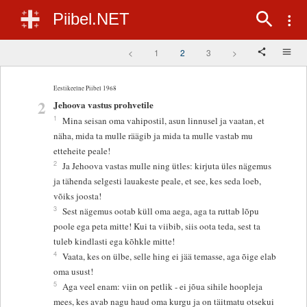
Piibel.NET
<
1
2
3
>
Eestikeelne Piibel 1968
2
Jehoova vastus prohvetile
1
Mina seisan oma vahipostil, asun linnusel ja vaatan, et
näha, mida ta mulle räägib ja mida ta mulle vastab mu
etteheite peale!
2
Ja Jehoova vastas mulle ning ütles: kirjuta üles nägemus
ja tähenda selgesti lauakeste peale, et see, kes seda loeb,
võiks joosta!
3
Sest nägemus ootab küll oma aega, aga ta ruttab lõpu
poole ega peta mitte! Kui ta viibib, siis oota teda, sest ta
tuleb kindlasti ega kõhkle mitte!
4
Vaata, kes on ülbe, selle hing ei jää temasse, aga õige elab
oma usust!
5
Aga veel enam: viin on petlik - ei jõua sihile hoopleja
mees, kes avab nagu haud oma kurgu ja on täitmatu otsekui