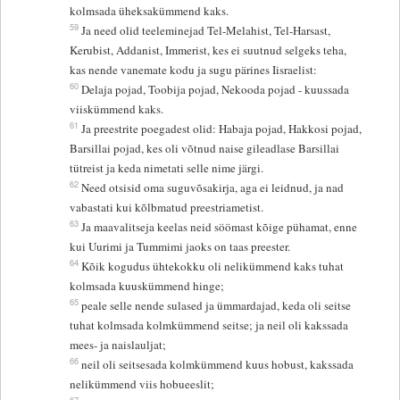
kolmsada üheksakümmend kaks.
59
Ja need olid teeleminejad Tel-Melahist, Tel-Harsast,
Kerubist, Addanist, Immerist, kes ei suutnud selgeks teha,
kas nende vanemate kodu ja sugu pärines Iisraelist:
60
Delaja pojad, Toobija pojad, Nekooda pojad - kuussada
viiskümmend kaks.
61
Ja preestrite poegadest olid: Habaja pojad, Hakkosi pojad,
Barsillai pojad, kes oli võtnud naise gileadlase Barsillai
tütreist ja keda nimetati selle nime järgi.
62
Need otsisid oma suguvõsakirja, aga ei leidnud, ja nad
vabastati kui kõlbmatud preestriametist.
63
Ja maavalitseja keelas neid söömast kõige pühamat, enne
kui Uurimi ja Tummimi jaoks on taas preester.
64
Kõik kogudus ühtekokku oli nelikümmend kaks tuhat
kolmsada kuuskümmend hinge;
65
peale selle nende sulased ja ümmardajad, keda oli seitse
tuhat kolmsada kolmkümmend seitse; ja neil oli kakssada
mees- ja naislauljat;
66
neil oli seitsesada kolmkümmend kuus hobust, kakssada
nelikümmend viis hobueeslit;