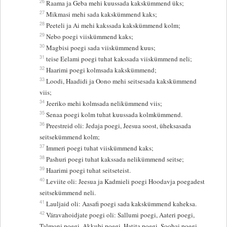
26
Raama ja Geba mehi kuussada kakskümmend üks;
27
Mikmasi mehi sada kakskümmend kaks;
28
Peeteli ja Ai mehi kakssada kakskümmend kolm;
29
Nebo poegi viiskümmend kaks;
30
Magbisi poegi sada viiskümmend kuus;
31
teise Eelami poegi tuhat kakssada viiskümmend neli;
32
Haarimi poegi kolmsada kakskümmend;
33
Loodi, Haadidi ja Oono mehi seitsesada kakskümmend
viis;
34
Jeeriko mehi kolmsada nelikümmend viis;
35
Senaa poegi kolm tuhat kuussada kolmkümmend.
36
Preestreid oli: Jedaja poegi, Jeesua soost, üheksasada
seitsekümmend kolm;
37
Immeri poegi tuhat viiskümmend kaks;
38
Pashuri poegi tuhat kakssada nelikümmend seitse;
39
Haarimi poegi tuhat seitseteist.
40
Leviite oli: Jeesua ja Kadmieli poegi Hoodavja poegadest
seitsekümmend neli.
41
Lauljaid oli: Aasafi poegi sada kakskümmend kaheksa.
42
Väravahoidjate poegi oli: Sallumi poegi, Aateri poegi,
Talmoni poegi, Akkubi poegi, Hatita poegi, Soobai poegi -