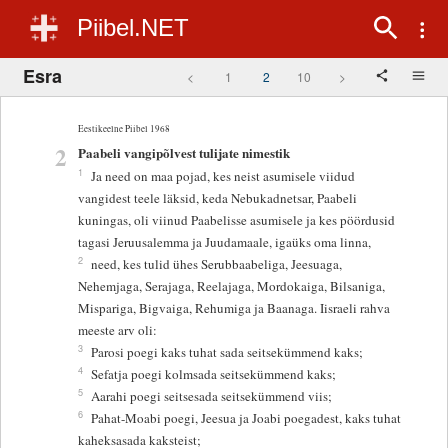
Piibel.NET
Esra
<
1
2
10
>
Eestikeelne Piibel 1968
2
Paabeli vangipõlvest tulijate nimestik
1
Ja need on maa pojad, kes neist asumisele viidud
vangidest teele läksid, keda Nebukadnetsar, Paabeli
kuningas, oli viinud Paabelisse asumisele ja kes pöördusid
tagasi Jeruusalemma ja Juudamaale, igaüks oma linna,
2
need, kes tulid ühes Serubbaabeliga, Jeesuaga,
Nehemjaga, Serajaga, Reelajaga, Mordokaiga, Bilsaniga,
Mispariga, Bigvaiga, Rehumiga ja Baanaga. Iisraeli rahva
meeste arv oli:
3
Parosi poegi kaks tuhat sada seitsekümmend kaks;
4
Sefatja poegi kolmsada seitsekümmend kaks;
5
Aarahi poegi seitsesada seitsekümmend viis;
6
Pahat-Moabi poegi, Jeesua ja Joabi poegadest, kaks tuhat
kaheksasada kaksteist;