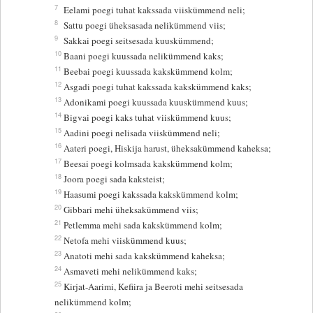
7
Eelami poegi tuhat kakssada viiskümmend neli;
8
Sattu poegi üheksasada nelikümmend viis;
9
Sakkai poegi seitsesada kuuskümmend;
10
Baani poegi kuussada nelikümmend kaks;
11
Beebai poegi kuussada kakskümmend kolm;
12
Asgadi poegi tuhat kakssada kakskümmend kaks;
13
Adonikami poegi kuussada kuuskümmend kuus;
14
Bigvai poegi kaks tuhat viiskümmend kuus;
15
Aadini poegi nelisada viiskümmend neli;
16
Aateri poegi, Hiskija harust, üheksakümmend kaheksa;
17
Beesai poegi kolmsada kakskümmend kolm;
18
Joora poegi sada kaksteist;
19
Haasumi poegi kakssada kakskümmend kolm;
20
Gibbari mehi üheksakümmend viis;
21
Petlemma mehi sada kakskümmend kolm;
22
Netofa mehi viiskümmend kuus;
23
Anatoti mehi sada kakskümmend kaheksa;
24
Asmaveti mehi nelikümmend kaks;
25
Kirjat-Aarimi, Kefiira ja Beeroti mehi seitsesada
nelikümmend kolm;