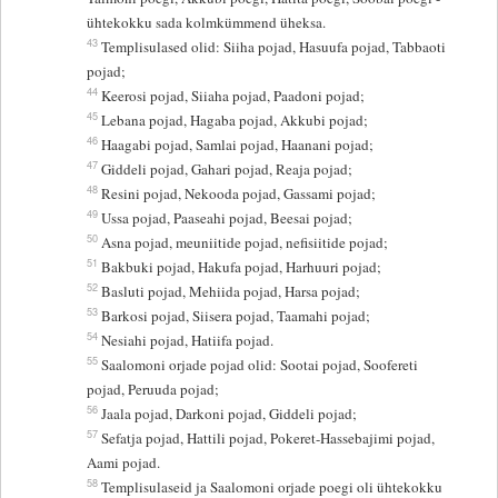
ühtekokku sada kolmkümmend üheksa.
43
Templisulased olid: Siiha pojad, Hasuufa pojad, Tabbaoti
pojad;
44
Keerosi pojad, Siiaha pojad, Paadoni pojad;
45
Lebana pojad, Hagaba pojad, Akkubi pojad;
46
Haagabi pojad, Samlai pojad, Haanani pojad;
47
Giddeli pojad, Gahari pojad, Reaja pojad;
48
Resini pojad, Nekooda pojad, Gassami pojad;
49
Ussa pojad, Paaseahi pojad, Beesai pojad;
50
Asna pojad, meuniitide pojad, nefisiitide pojad;
51
Bakbuki pojad, Hakufa pojad, Harhuuri pojad;
52
Basluti pojad, Mehiida pojad, Harsa pojad;
53
Barkosi pojad, Siisera pojad, Taamahi pojad;
54
Nesiahi pojad, Hatiifa pojad.
55
Saalomoni orjade pojad olid: Sootai pojad, Soofereti
pojad, Peruuda pojad;
56
Jaala pojad, Darkoni pojad, Giddeli pojad;
57
Sefatja pojad, Hattili pojad, Pokeret-Hassebajimi pojad,
Aami pojad.
58
Templisulaseid ja Saalomoni orjade poegi oli ühtekokku