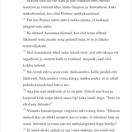
Ja kõik linn sai täis kära ja nad tormasid ühel meelel
teatrisse ja vedasid ühes sinna Gaajuse ja Aristarhose, kaks
makedoonlast, kes olid Pauluse matkakaaslased.
30
Ent kui Paulus tahtis rahva sekka minna, ei lasknud
jüngrid teda mitte.
31
Ka mõned Aasiamaa ülemad, kes olid tema sõbrad,
läkitasid tema juurde ning palusid teda, et ta ei läheks
teatriväljakule.
32
Seal kisendasid ühed seda, teised teist; sest rahvakogu oli
segaduses ja suurem hulk ei teadnud, misjaoks nad olid
kokku tulnud.
33
Siis toodi rahva seast esile Aleksandros, kelle juudid ette
lükkasid. Aleksandros viitas käega, märku andes, et ta tahab
pidada kaitsekõnet rahva ees.
34
Aga kui nad märkasid, et ta on juut, tõstsid nad kisa ja
karjusid kõik nagu ühest suust ligi kaks tundi aega: "Suur on
efeslaste Artemis!"
35
Viimaks linnakirjutaja vaigistas rahva ning ütles: "Efesose
mehed, kas on ühtki inimest, kes ei teaks, et efeslaste linn on
suure Artemise ja tema taevast mahalangenud kuju hoidja?
36
Et nüüd ükski sellele ei saa vastu rääkida, siis tuleb teil