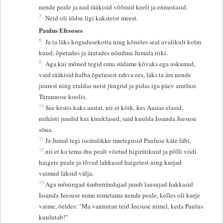
nende peale ja nad rääkisid võõraid keeli ja ennustasid.
7
Neid oli üldse ligi kaksteist meest.
Paulus Efesoses
8
Ja ta läks kogudusekotta ning kõneles seal avalikult kolm
kuud, õpetades ja äratades nõudma Jumala riiki.
9
Aga kui mõned tegid oma südame kõvaks ega uskunud,
vaid rääkisid halba õpetusest rahva ees, läks ta ära nende
juurest ning eraldas neist jüngrid ja pidas iga päev arutlusi
Türannose koolis.
10
See kestis kaks aastat, nii et kõik, kes Aasias elasid,
niihästi juudid kui kreeklased, said kuulda Issanda Jeesuse
sõna.
11
Ja Jumal tegi iseäralikke imetegusid Pauluse käte läbi,
12
nii et ka tema ihu pealt võetud higirätikuid ja põlli viidi
haigete peale ja tõved lahkusid haigetest ning kurjad
vaimud läksid välja.
13
Aga mõningad ümberrändajad juudi lausujad hakkasid
Issanda Jeesuse nime nimetama nende peale, kelles oli kurje
vaime, öeldes: "Ma vannutan teid Jeesuse nimel, keda Paulus
kuulutab!"