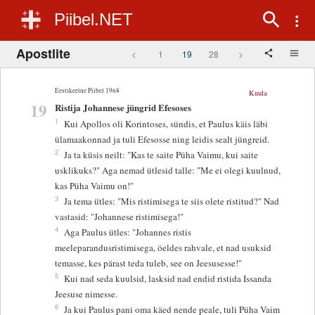
Piibel.NET
Apostlite
<
1
19
28
>
Eestikeelne Piibel 1968
Kuula
19
Ristija Johannese jüngrid Efesoses
1
Kui Apollos oli Korintoses, sündis, et Paulus käis läbi
ülamaakonnad ja tuli Efesosse ning leidis sealt jüngreid.
2
Ja ta küsis neilt: "Kas te saite Püha Vaimu, kui saite
usklikuks?" Aga nemad ütlesid talle: "Me ei olegi kuulnud,
kas Püha Vaimu on!"
3
Ja tema ütles: "Mis ristimisega te siis olete ristitud?" Nad
vastasid: "Johannese ristimisega!"
4
Aga Paulus ütles: "Johannes ristis
meeleparandusristimisega, öeldes rahvale, et nad usuksid
temasse, kes pärast teda tuleb, see on Jeesusesse!"
5
Kui nad seda kuulsid, lasksid nad endid ristida Issanda
Jeesuse nimesse.
6
Ja kui Paulus pani oma käed nende peale, tuli Püha Vaim