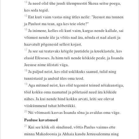
14
Ja need olid ühe juudi ülempreestri Skeua seitse poega,
kes seda tegid.
15
Ent kuri vaim vastas ning ütles neile: "Jeesust ma tunnen
ja Paulust ma tean, aga kes teie olete?"
16
Ja inimene, kelles oli kuri vaim, kargas nende kallale, sai
võimust nende üle ja võitis nad ära, nõnda et nad alasti ja
haavatult põgenesid sellest kojast.
17
Ja see sai teatavaks kõigile juutidele ja kreeklastele, kes
elasid Efesoses. Ja hirm tuli nende kõikide peale, ja Issanda
Jeesuse nime ülistati väga.
18
Ja paljud neist, kes olid usklikuks saanud, tulid ning
tunnistasid ja andsid üles oma teod.
19
Aga mitmed neist, kes olid tegemist teinud nõiakunstiga,
tõid kokku oma raamatud ja põletasid need ära kõikide
nähes. Ja kui nende hind kokku arvati, leiti see olevat
viiskümmend tuhat hõbetükki.
20
Nii võimsasti kasvas Issanda sõna ja avaldas oma väge.
Pauluse kavatsused
21
Kui see kõik oli sündinud, võttis Paulus vaimus ette
minna Makedoonia ja Ahhaia kaudu Jeruusalemma ning