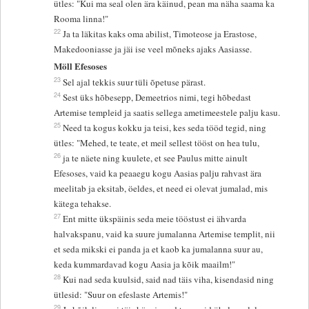
ütles: "Kui ma seal olen ära käinud, pean ma näha saama ka
Rooma linna!"
22
Ja ta läkitas kaks oma abilist, Timoteose ja Erastose,
Makedooniasse ja jäi ise veel mõneks ajaks Aasiasse.
Möll Efesoses
23
Sel ajal tekkis suur tüli õpetuse pärast.
24
Sest üks hõbesepp, Demeetrios nimi, tegi hõbedast
Artemise templeid ja saatis sellega ametimeestele palju kasu.
25
Need ta kogus kokku ja teisi, kes seda tööd tegid, ning
ütles: "Mehed, te teate, et meil sellest tööst on hea tulu,
26
ja te näete ning kuulete, et see Paulus mitte ainult
Efesoses, vaid ka peaaegu kogu Aasias palju rahvast ära
meelitab ja eksitab, öeldes, et need ei olevat jumalad, mis
kätega tehakse.
27
Ent mitte ükspäinis seda meie tööstust ei ähvarda
halvakspanu, vaid ka suure jumalanna Artemise templit, nii
et seda mikski ei panda ja et kaob ka jumalanna suur au,
keda kummardavad kogu Aasia ja kõik maailm!"
28
Kui nad seda kuulsid, said nad täis viha, kisendasid ning
ütlesid: "Suur on efeslaste Artemis!"
29