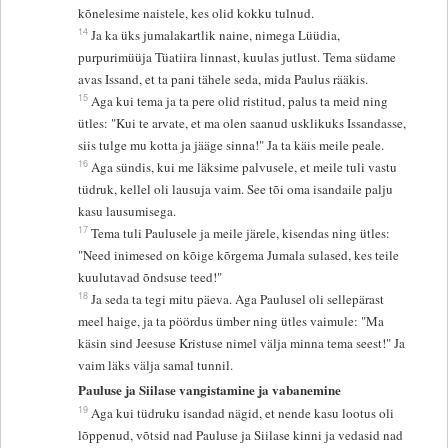
kõnelesime naistele, kes olid kokku tulnud.
14
Ja ka üks jumalakartlik naine, nimega Lüüdia,
purpurimüüja Tüatiira linnast, kuulas jutlust. Tema südame
avas Issand, et ta pani tähele seda, mida Paulus rääkis.
15
Aga kui tema ja ta pere olid ristitud, palus ta meid ning
ütles: "Kui te arvate, et ma olen saanud usklikuks Issandasse,
siis tulge mu kotta ja jääge sinna!" Ja ta käis meile peale.
16
Aga sündis, kui me läksime palvusele, et meile tuli vastu
tüdruk, kellel oli lausuja vaim. See tõi oma isandaile palju
kasu lausumisega.
17
Tema tuli Paulusele ja meile järele, kisendas ning ütles:
"Need inimesed on kõige kõrgema Jumala sulased, kes teile
kuulutavad õndsuse teed!"
18
Ja seda ta tegi mitu päeva. Aga Paulusel oli sellepärast
meel haige, ja ta pöördus ümber ning ütles vaimule: "Ma
käsin sind Jeesuse Kristuse nimel välja minna tema seest!" Ja
vaim läks välja samal tunnil.
Pauluse ja Siilase vangistamine ja vabanemine
19
Aga kui tüdruku isandad nägid, et nende kasu lootus oli
lõppenud, võtsid nad Pauluse ja Siilase kinni ja vedasid nad