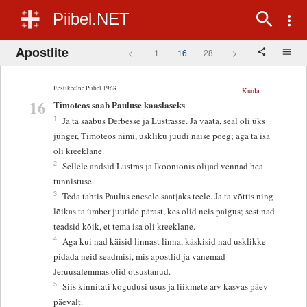
Piibel.NET
Apostlite
<
1
16
28
>
Eestikeelne Piibel 1968
Kuula
16
Timoteos saab Pauluse kaaslaseks
1
Ja ta saabus Derbesse ja Lüstrasse. Ja vaata, seal oli üks
jünger, Timoteos nimi, uskliku juudi naise poeg; aga ta isa
oli kreeklane.
2
Sellele andsid Lüstras ja Ikoonionis olijad vennad hea
tunnistuse.
3
Teda tahtis Paulus enesele saatjaks teele. Ja ta võttis ning
lõikas ta ümber juutide pärast, kes olid neis paigus; sest nad
teadsid kõik, et tema isa oli kreeklane.
4
Aga kui nad käisid linnast linna, käskisid nad usklikke
pidada neid seadmisi, mis apostlid ja vanemad
Jeruusalemmas olid otsustanud.
5
Siis kinnitati kogudusi usus ja liikmete arv kasvas päev-
päevalt.