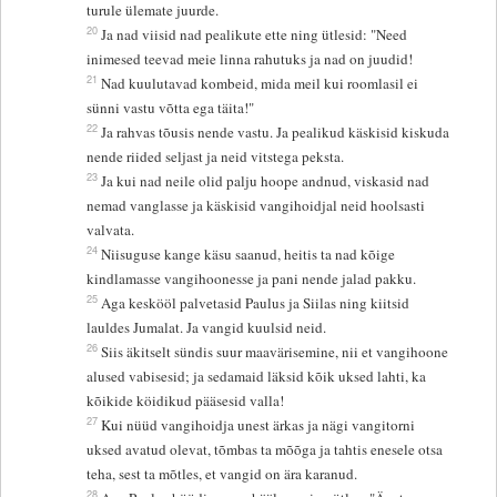
turule ülemate juurde.
20
Ja nad viisid nad pealikute ette ning ütlesid: "Need
inimesed teevad meie linna rahutuks ja nad on juudid!
21
Nad kuulutavad kombeid, mida meil kui roomlasil ei
sünni vastu võtta ega täita!"
22
Ja rahvas tõusis nende vastu. Ja pealikud käskisid kiskuda
nende riided seljast ja neid vitstega peksta.
23
Ja kui nad neile olid palju hoope andnud, viskasid nad
nemad vanglasse ja käskisid vangihoidjal neid hoolsasti
valvata.
24
Niisuguse kange käsu saanud, heitis ta nad kõige
kindlamasse vangihoonesse ja pani nende jalad pakku.
25
Aga keskööl palvetasid Paulus ja Siilas ning kiitsid
lauldes Jumalat. Ja vangid kuulsid neid.
26
Siis äkitselt sündis suur maavärisemine, nii et vangihoone
alused vabisesid; ja sedamaid läksid kõik uksed lahti, ka
kõikide köidikud pääsesid valla!
27
Kui nüüd vangihoidja unest ärkas ja nägi vangitorni
uksed avatud olevat, tõmbas ta mõõga ja tahtis enesele otsa
teha, sest ta mõtles, et vangid on ära karanud.
28