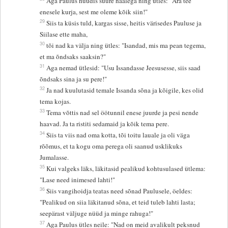
Aga Paulus hüüdis suure häälega ning ütles: "Ära tee
enesele kurja, sest me oleme kõik siin!"
29
Siis ta küsis tuld, kargas sisse, heitis värisedes Pauluse ja
Siilase ette maha,
30
tõi nad ka välja ning ütles: "Isandad, mis ma pean tegema,
et ma õndsaks saaksin?"
31
Aga nemad ütlesid: "Usu Issandasse Jeesusesse, siis saad
õndsaks sina ja su pere!"
32
Ja nad kuulutasid temale Issanda sõna ja kõigile, kes olid
tema kojas.
33
Tema võttis nad sel öötunnil enese juurde ja pesi nende
haavad. Ja ta ristiti sedamaid ja kõik tema pere.
34
Siis ta viis nad oma kotta, tõi toitu lauale ja oli väga
rõõmus, et ta kogu oma perega oli saanud usklikuks
Jumalasse.
35
Kui valgeks läks, läkitasid pealikud kohtusulased ütlema:
"Lase need inimesed lahti!"
36
Siis vangihoidja teatas need sõnad Paulusele, öeldes:
"Pealikud on siia läkitanud sõna, et teid tuleb lahti lasta;
seepärast väljuge nüüd ja minge rahuga!"
37
Aga Paulus ütles neile: "Nad on meid avalikult peksnud