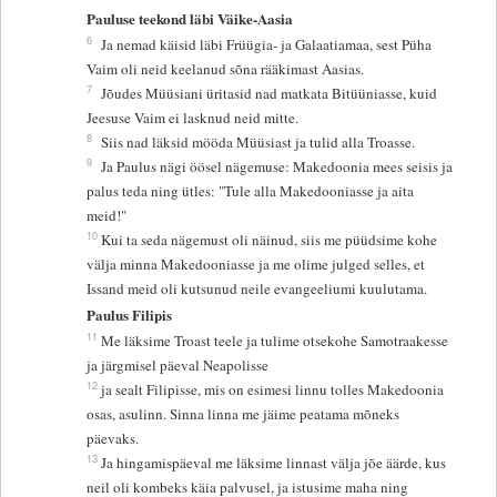
Pauluse teekond läbi Väike-Aasia
6
Ja nemad käisid läbi Früügia- ja Galaatiamaa, sest Püha
Vaim oli neid keelanud sõna rääkimast Aasias.
7
Jõudes Müüsiani üritasid nad matkata Bitüüniasse, kuid
Jeesuse Vaim ei lasknud neid mitte.
8
Siis nad läksid mööda Müüsiast ja tulid alla Troasse.
9
Ja Paulus nägi öösel nägemuse: Makedoonia mees seisis ja
palus teda ning ütles: "Tule alla Makedooniasse ja aita
meid!"
10
Kui ta seda nägemust oli näinud, siis me püüdsime kohe
välja minna Makedooniasse ja me olime julged selles, et
Issand meid oli kutsunud neile evangeeliumi kuulutama.
Paulus Filipis
11
Me läksime Troast teele ja tulime otsekohe Samotraakesse
ja järgmisel päeval Neapolisse
12
ja sealt Filipisse, mis on esimesi linnu tolles Makedoonia
osas, asulinn. Sinna linna me jäime peatama mõneks
päevaks.
13
Ja hingamispäeval me läksime linnast välja jõe äärde, kus
neil oli kombeks käia palvusel, ja istusime maha ning