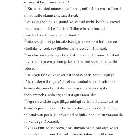
seesugust kurja sinu keskel!
13
Kui sa kuuled mõnes oma linnas, mille Jehoova, su Jumal,
annab sulle elamiseks, räägitavat,
14
et su keskelt on väljunud kõlvatuid mehi, kes hukutavad
oma linna elanikke, öeldes: "Lähme ja teenime teisi
jumalaid, keda te ei ole tundnud!"
15
siis otsi ja uuri ja küsitle hästi, ja vaata, tõsi küll, asi on
kindlaks tehtud, see jäledus on su keskel sündinud,
16
siis löö mõõgateraga kindlasti maha selle linna elanikud;
hävita mõõgateraga linn ja kõik, kes seal sees on, ka selle
lojused!
17
Ja kogu kokku kõik sellest saadav saak keset turgu ja
põleta tulega linn ja kõik sellest saadud saak täisohvriks
Jehoovale, oma Jumalale; see jäägu igaveseks ajaks
ahervaremeks, seda ärgu ehitatagu enam üles.
18
Aga sinu kätte ärgu jäägu midagi sellest hävitatavast, et
Jehoova pöörduks oma tulisest vihast, annaks sulle armu,
halastaks su peale ja teeks sind paljuks, nagu ta su vanemaile
on vandega tõotanud,
19
kui sa kuulad Jehoova, oma Jumala häält, pidades kõiki
tema käske, mis ma täna sulle annan, tehes, mis õige on