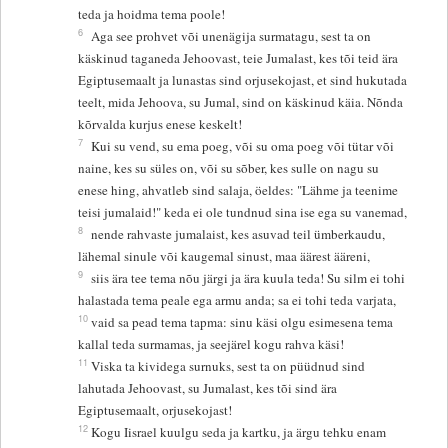
teda ja hoidma tema poole!
6
Aga see prohvet või unenägija surmatagu, sest ta on
käskinud taganeda Jehoovast, teie Jumalast, kes tõi teid ära
Egiptusemaalt ja lunastas sind orjusekojast, et sind hukutada
teelt, mida Jehoova, su Jumal, sind on käskinud käia. Nõnda
kõrvalda kurjus enese keskelt!
7
Kui su vend, su ema poeg, või su oma poeg või tütar või
naine, kes su süles on, või su sõber, kes sulle on nagu su
enese hing, ahvatleb sind salaja, öeldes: "Lähme ja teenime
teisi jumalaid!" keda ei ole tundnud sina ise ega su vanemad,
8
nende rahvaste jumalaist, kes asuvad teil ümberkaudu,
lähemal sinule või kaugemal sinust, maa äärest ääreni,
9
siis ära tee tema nõu järgi ja ära kuula teda! Su silm ei tohi
halastada tema peale ega armu anda; sa ei tohi teda varjata,
10
vaid sa pead tema tapma: sinu käsi olgu esimesena tema
kallal teda surmamas, ja seejärel kogu rahva käsi!
11
Viska ta kividega surnuks, sest ta on püüdnud sind
lahutada Jehoovast, su Jumalast, kes tõi sind ära
Egiptusemaalt, orjusekojast!
12
Kogu Iisrael kuulgu seda ja kartku, ja ärgu tehku enam