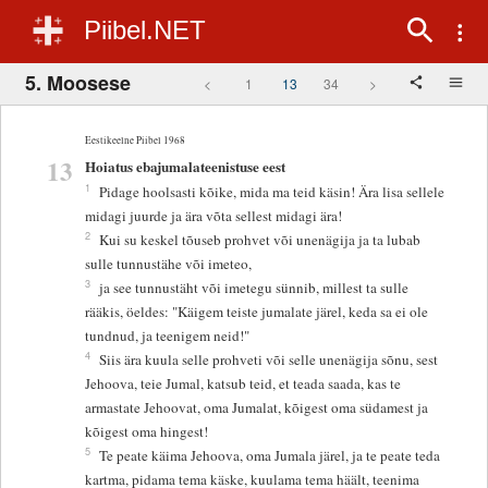
Piibel.NET
5. Moosese
<
1
13
34
>
Eestikeelne Piibel 1968
13
Hoiatus ebajumalateenistuse eest
1
Pidage hoolsasti kõike, mida ma teid käsin! Ära lisa sellele
midagi juurde ja ära võta sellest midagi ära!
2
Kui su keskel tõuseb prohvet või unenägija ja ta lubab
sulle tunnustähe või imeteo,
3
ja see tunnustäht või imetegu sünnib, millest ta sulle
rääkis, öeldes: "Käigem teiste jumalate järel, keda sa ei ole
tundnud, ja teenigem neid!"
4
Siis ära kuula selle prohveti või selle unenägija sõnu, sest
Jehoova, teie Jumal, katsub teid, et teada saada, kas te
armastate Jehoovat, oma Jumalat, kõigest oma südamest ja
kõigest oma hingest!
5
Te peate käima Jehoova, oma Jumala järel, ja te peate teda
kartma, pidama tema käske, kuulama tema häält, teenima