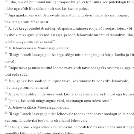
19
Liha, mis on puutunud millegi roojase külge, ei tohi süüa, see põletatagu tule
üldse aga võib liha süüa ainult see, kes ise on puhas.
20
Aga igaüks, kes sööb Jehoovale määratud tänuohvri liha, olles ise roojane,
hävitatagu oma rahva seast!
21
Ja kui keegi puudutab midagi ebapuhast, inimese rooja või roojast lojust või
ükskõik missugust jälki roojast asja, ja sööb Jehoovale määratud tänuohvri liha, 
ta hävitatagu oma rahva seast!"
22
Ja Jehoova rääkis Moosesega, öeldes:
23
"Räägi Iisraeli lastega ja ütle: ärge sööge mitte mingisugust härja, lamba ja ki
rasva!
24
Raipe rasva ja mahamurtud looma rasva võib tarvitada igaks otstarbeks, aga te
tohi seda süüa.
25
Jah, igaüks, kes sööb selle lojuse rasva, kes tuuakse tuleohvriks Jehoovale,
hävitatagu oma rahva seast!
26
Ja te ei tohi üldse mitte süüa verd, kus te ka iganes elate, ei linnust ega lojuses
27
Igaüks, kes sööb mingisugust verd, hävitatagu oma rahva seast!"
28
Ja Jehoova rääkis Moosesega, öeldes:
29
"Räägi Iisraeli lastega ja ütle: Jehoovale toodav tänuohver toodagu selle pool
kes oma tänuohvrist toob oma ohvrianni Jehoovale:
30
ta toogu oma käega Jehoova tuleohvrid; ta peab tooma rasva ühes rinnalihaga
rinnaliha kõigutada kõigutusohvriks Jehoova ees.