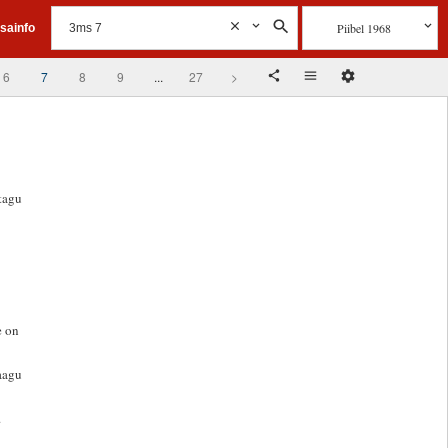
Piibel 1968
isainfo
6
7
8
9
...
27
>
atagu
e on
aagu
.