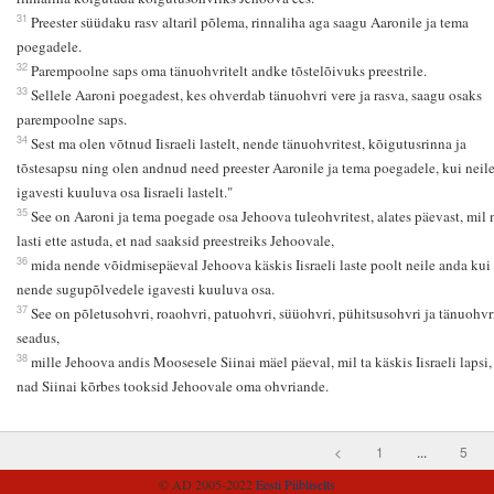
31
Preester süüdaku rasv altaril põlema, rinnaliha aga saagu Aaronile ja tema
poegadele.
32
Parempoolne saps oma tänuohvritelt andke tõstelõivuks preestrile.
33
Sellele Aaroni poegadest, kes ohverdab tänuohvri vere ja rasva, saagu osaks
parempoolne saps.
34
Sest ma olen võtnud Iisraeli lastelt, nende tänuohvritest, kõigutusrinna ja
tõstesapsu ning olen andnud need preester Aaronile ja tema poegadele, kui neil
igavesti kuuluva osa Iisraeli lastelt."
35
See on Aaroni ja tema poegade osa Jehoova tuleohvritest, alates päevast, mil 
lasti ette astuda, et nad saaksid preestreiks Jehoovale,
36
mida nende võidmisepäeval Jehoova käskis Iisraeli laste poolt neile anda kui
nende sugupõlvedele igavesti kuuluva osa.
37
See on põletusohvri, roaohvri, patuohvri, süüohvri, pühitsusohvri ja tänuohvr
seadus,
38
mille Jehoova andis Moosesele Siinai mäel päeval, mil ta käskis Iisraeli lapsi,
nad Siinai kõrbes tooksid Jehoovale oma ohvriande.
<
1
...
5
© AD 2005-2022
Eesti Piibliselts