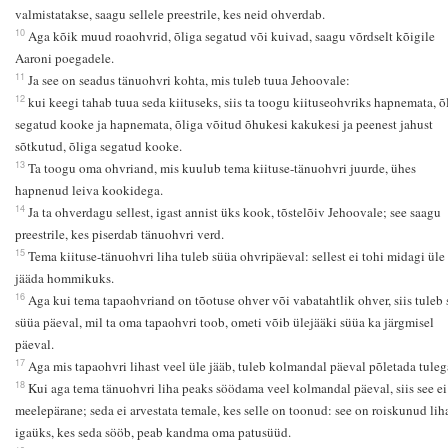
valmistatakse, saagu sellele preestrile, kes neid ohverdab.
10
Aga kõik muud roaohvrid, õliga segatud või kuivad, saagu võrdselt kõigile
Aaroni poegadele.
11
Ja see on seadus tänuohvri kohta, mis tuleb tuua Jehoovale:
12
kui keegi tahab tuua seda kiituseks, siis ta toogu kiituseohvriks hapnemata, õ
segatud kooke ja hapnemata, õliga võitud õhukesi kakukesi ja peenest jahust
sõtkutud, õliga segatud kooke.
13
Ta toogu oma ohvriand, mis kuulub tema kiituse-tänuohvri juurde, ühes
hapnenud leiva kookidega.
14
Ja ta ohverdagu sellest, igast annist üks kook, tõstelõiv Jehoovale; see saagu
preestrile, kes piserdab tänuohvri verd.
15
Tema kiituse-tänuohvri liha tuleb süüa ohvripäeval: sellest ei tohi midagi üle
jääda hommikuks.
16
Aga kui tema tapaohvriand on tõotuse ohver või vabatahtlik ohver, siis tuleb 
süüa päeval, mil ta oma tapaohvri toob, ometi võib ülejääki süüa ka järgmisel
päeval.
17
Aga mis tapaohvri lihast veel üle jääb, tuleb kolmandal päeval põletada tuleg
18
Kui aga tema tänuohvri liha peaks söödama veel kolmandal päeval, siis see ei
meelepärane; seda ei arvestata temale, kes selle on toonud: see on roiskunud liha
igaüks, kes seda sööb, peab kandma oma patusüüd.