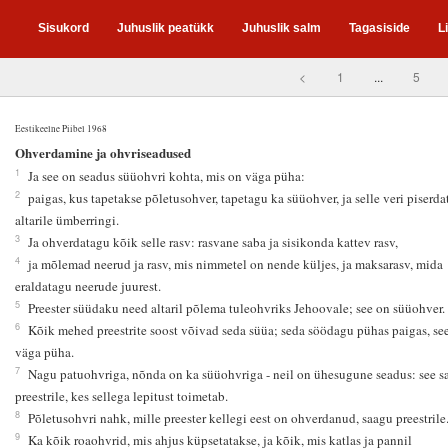
Sisukord
Juhuslik peatükk
Juhuslik salm
Tagasiside
L
<
1
...
5
Eestikeelne Piibel 1968
7
Ohverdamine ja ohvriseadused
1
Ja see on seadus süüohvri kohta, mis on väga püha:
2
paigas, kus tapetakse põletusohver, tapetagu ka süüohver, ja selle veri piserd
altarile ümberringi.
3
Ja ohverdatagu kõik selle rasv: rasvane saba ja sisikonda kattev rasv,
4
ja mõlemad neerud ja rasv, mis nimmetel on nende küljes, ja maksarasv, mida
eraldatagu neerude juurest.
5
Preester süüdaku need altaril põlema tuleohvriks Jehoovale; see on süüohver.
6
Kõik mehed preestrite soost võivad seda süüa; seda söödagu pühas paigas, se
väga püha.
7
Nagu patuohvriga, nõnda on ka süüohvriga - neil on ühesugune seadus: see s
preestrile, kes sellega lepitust toimetab.
8
Põletusohvri nahk, mille preester kellegi eest on ohverdanud, saagu preestrile
9
Ka kõik roaohvrid, mis ahjus küpsetatakse, ja kõik, mis katlas ja pannil