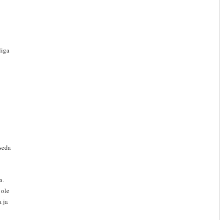
liga
seda
a.
 ole
 ja