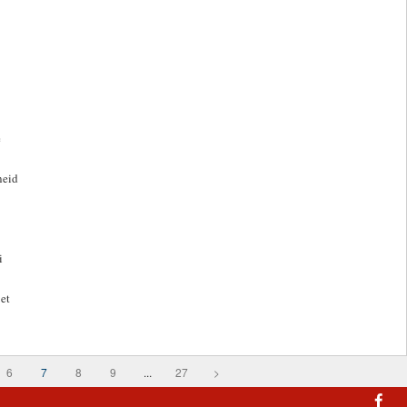
e
neid
i
 et
6
7
8
9
...
27
>