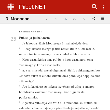
Piibel.NET
3. Moosese
<
1
25
27
>
Eestikeelne Piibel 1968
25
Puhke- ja juubeliaasta
1
Ja Jehoova rääkis Moosesega Siinai mäel, öeldes:
2
"Räägi Iisraeli lastega ja ütle neile: kui te tulete maale,
mille mina teile annan, siis maa puhaku Jehoova auks.
3
Kuus aastat külva oma põldu ja kuus aastat nopi oma
viinamäge ja korista maa saaki,
4
aga seitsmendal aastal olgu maal täielik puhkeaeg, puhkus
Jehoova auks: sa ei tohi külvata oma põldu ega noppida oma
viinamäge!
5
Ära lõika pärast su lõikust isevõrsunud vilja ja ära nopi
hoolduseta kasvanud viinamarju! See olgu maale
puhkeaastaks.
6
Aga maa puhkeaja vili võib olla teile toiduks: sinule, su
sulasele ja ümmardajale, su päevilisele ja majalisele, kes elab