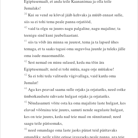
Egiptusemaalt, et anda teile Kaananimaa ja olla teile
Jumalaks!
39
Kui su vend su kõrval jääb kehvaks ja müüb ennast sulle,
siis sa ei tohi tema peale panna orjatööd,
40
vaid ta olgu su juures nagu palgaline, nagu majaline; ta
teenigu sind kuni juubeliaastani.
41
siis ta võib ära minna su juurest, tema ja ta lapsed ühes
temaga, et ta saaks tagasi oma suguvõsa juurde ja tuleks jälle
oma isade maaomandile.
42
Sest nemad on minu sulased, keda ma tõin ära
Egiptusemaalt; neid ei tohi müüa, nagu orje müüakse!
43
Sa ei tohi teda valitseda vägivallaga, vaid karda oma
Jumalat!
44
Aga kes peavad saama sulle orjaks ja orjatariks, need ostke
ümberkaudsete rahvaste hulgast orjaks ja orjatariks.
45
Nõndasamuti võite osta ka oma majaliste laste hulgast, kes
elavad võõraina teie juures, samuti nende sugulaste hulgast,
kes on teie juures, keda nad teie maal on sünnitanud; need
saagu teile pärisomaks,
46
need omandage oma laste jaoks pärast teid päritavaks
omandiks; neile võite orjuse igaveseks peale panna, aga teie