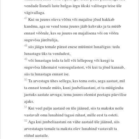
vendade Iisraeli laste hulgas ärgu ükski valitsegu teise üle
vägivallaga.
47
Kui su juures oleva võõra või majalise jõud hakkab
kandma, aga su vend tema juures jääb kehvaks ja ta müüb
ennast võõrale, kes su juures on majalisena või on võõra
suguvõsa järeltulija,
48
siis jäägu temale pärast enese müümist lunaõigus: teda
lunastagu üks ta vendadest,
49
või lunastagu teda ta lell või lellepoeg või keegi ta
suguvõsa lähemaist veresugulastest, või kui ta jõud kannab,
siis ta lunastagu ennast ise.
50
Ta arvestagu ühes sellega, kes tema ostis, aega aastast, mil
ta ennast temale müüs, kuni juubeliaastani, et ta müügiraha
jaotuks aastate arvuga; tema juures olemist peetagu päevilise
ajaks.
51
Kui veel palju aastaid on üle jäänud, siis ta maksku neile
vastavalt oma lunahind tagasi rahast, mille eest ta osteti.
52
Aga kui juubeliaastani on vähe aastaid üle jäänud, siis
arvestatagu temale ta maksta olev lunahind vastavalt ta
oldud aastaile.