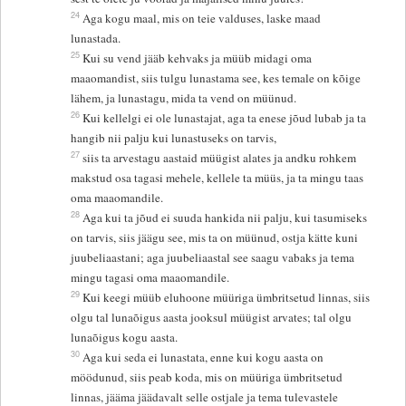
24
Aga kogu maal, mis on teie valduses, laske maad
lunastada.
25
Kui su vend jääb kehvaks ja müüb midagi oma
maaomandist, siis tulgu lunastama see, kes temale on kõige
lähem, ja lunastagu, mida ta vend on müünud.
26
Kui kellelgi ei ole lunastajat, aga ta enese jõud lubab ja ta
hangib nii palju kui lunastuseks on tarvis,
27
siis ta arvestagu aastaid müügist alates ja andku rohkem
makstud osa tagasi mehele, kellele ta müüs, ja ta mingu taas
oma maaomandile.
28
Aga kui ta jõud ei suuda hankida nii palju, kui tasumiseks
on tarvis, siis jäägu see, mis ta on müünud, ostja kätte kuni
juubeliaastani; aga juubeliaastal see saagu vabaks ja tema
mingu tagasi oma maaomandile.
29
Kui keegi müüb eluhoone müüriga ümbritsetud linnas, siis
olgu tal lunaõigus aasta jooksul müügist arvates; tal olgu
lunaõigus kogu aasta.
30
Aga kui seda ei lunastata, enne kui kogu aasta on
möödunud, siis peab koda, mis on müüriga ümbritsetud
linnas, jääma jäädavalt selle ostjale ja tema tulevastele