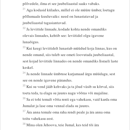
põlvedele, ilma et see juubeliaastal saaks vabaks.
31
Aga kodasid külades, millel ei ole müüre ümber, loetagu
põllumaale kuuluvaiks: need on lunastatavad ja
juubeliaastal tagasiantavad.
32
Ja leviitide linnade, kodade kohta nende omandiks
olevais linnades, kehtib see: leviitidel olgu igavene
lunaõigus.
33
Kui keegi leviitidelt lunastab müüdud koja linnas, kus on
nende omand, siis tuleb see ometi loovutada juubeliaastal,
sest kojad leviitide linnades on nende omandiks Iisraeli laste
keskel.
34
Ja nende linnade ümbruse karjamaad ärgu müüdagu, sest
see on nende igavene pärandus.
35
Kui su vend jääb kehvaks ja ta jõud väsib su kõrval, siis
toeta teda, ta elagu su juures nagu võõras või majaline.
36
Sa ei tohi temalt võtta renti ega vahekasu, vaid karda oma
Jumalat ja lase oma vennal elada su juures.
37
Ära anna temale oma raha rendi peale ja ära anna oma
toitu vahekasu eest.
38
Mina olen Jehoova, teie Jumal, kes teid tõi ära