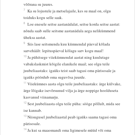
võõrana su juures.
7
Ka su lojustele ja metselajaile, kes su maal on, olgu
toiduks kogu selle saak.
8
Loe enesele seitse aastanädalat, seitse korda seitse aastat:
nõnda saab sulle seitsme aastanädala aega nelikümmend
üheksa aastat.
9
Siis lase seitsmenda kuu kümnendal päeval kõlada
sarvehäält: lepituspäeval kõlagu sarv kogu maal!
10
Ja pühitsege viiekümnendat aastat ning kuulutage
vabakslaskmist kõigile elanikele maal; see olgu teile
juubeliaastaks: igaüks teist saab tagasi oma pärisosale ja
igaüks pöördub oma suguvõsa juurde.
11
Viiekümnes aasta olgu teile juubeliaastaks: ärge külvake,
ärge lõigake isevõrsunud vilja ja ärge noppige hoolduseta
kasvanud viinamarju.
12
Sest juubeliaasta olgu teile püha: sööge põllult, mida see
ise kannab.
13
Niisugusel juubeliaastal peab igaüks saama tagasi oma
pärisosale.
14
Ja kui sa maaomandi oma ligimesele müüd või oma