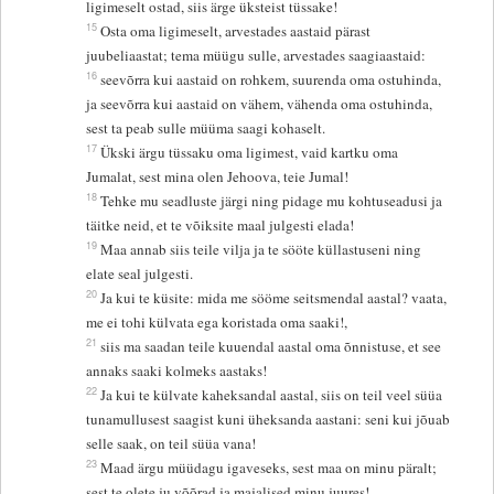
ligimeselt ostad, siis ärge üksteist tüssake!
15
Osta oma ligimeselt, arvestades aastaid pärast
juubeliaastat; tema müügu sulle, arvestades saagiaastaid:
16
seevõrra kui aastaid on rohkem, suurenda oma ostuhinda,
ja seevõrra kui aastaid on vähem, vähenda oma ostuhinda,
sest ta peab sulle müüma saagi kohaselt.
17
Ükski ärgu tüssaku oma ligimest, vaid kartku oma
Jumalat, sest mina olen Jehoova, teie Jumal!
18
Tehke mu seadluste järgi ning pidage mu kohtuseadusi ja
täitke neid, et te võiksite maal julgesti elada!
19
Maa annab siis teile vilja ja te sööte küllastuseni ning
elate seal julgesti.
20
Ja kui te küsite: mida me sööme seitsmendal aastal? vaata,
me ei tohi külvata ega koristada oma saaki!,
21
siis ma saadan teile kuuendal aastal oma õnnistuse, et see
annaks saaki kolmeks aastaks!
22
Ja kui te külvate kaheksandal aastal, siis on teil veel süüa
tunamullusest saagist kuni üheksanda aastani: seni kui jõuab
selle saak, on teil süüa vana!
23
Maad ärgu müüdagu igaveseks, sest maa on minu päralt;
sest te olete ju võõrad ja majalised minu juures!