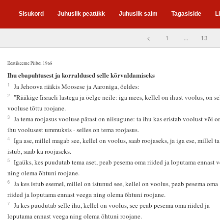
Sisukord
Juhuslik peatükk
Juhuslik salm
Tagasiside
L
<
1
...
13
Eestikeelne Piibel 1968
5
Ihu ebapuhtusest ja korraldused selle kõrvaldamiseks
1
Ja Jehoova rääkis Moosese ja Aaroniga, öeldes:
2
"Rääkige Iisraeli lastega ja öelge neile: iga mees, kellel on ihust voolus, on se
vooluse tõttu roojane.
3
Ja tema roojasus vooluse pärast on niisugune: ta ihu kas eristab voolust või on
ihu voolusest ummuksis - selles on tema roojasus.
4
Iga ase, millel magab see, kellel on voolus, saab roojaseks, ja iga ese, millel ta
istub, saab ka roojaseks.
5
Igaüks, kes puudutab tema aset, peab pesema oma riided ja loputama ennast 
ning olema õhtuni roojane.
6
Ja kes istub esemel, millel on istunud see, kellel on voolus, peab pesema oma
riided ja loputama ennast veega ning olema õhtuni roojane.
7
Ja kes puudutab selle ihu, kellel on voolus, see peab pesema oma riided ja
loputama ennast veega ning olema õhtuni roojane.