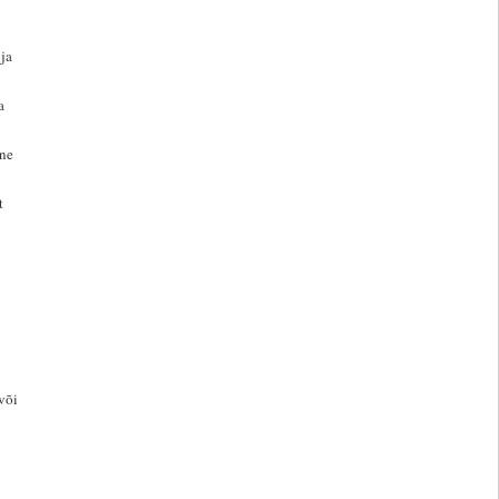
ja
a
ane
t
või