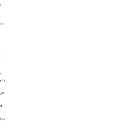
e
kes
i
i
e
s ta
lgu
er
ega;