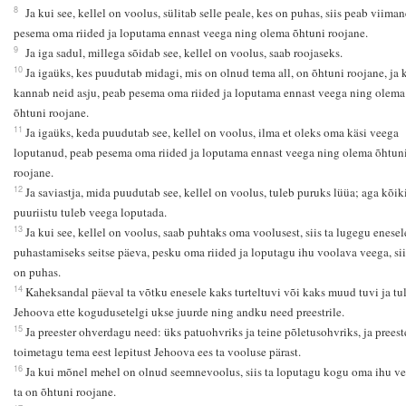
8
Ja kui see, kellel on voolus, sülitab selle peale, kes on puhas, siis peab viiman
pesema oma riided ja loputama ennast veega ning olema õhtuni roojane.
9
Ja iga sadul, millega sõidab see, kellel on voolus, saab roojaseks.
10
Ja igaüks, kes puudutab midagi, mis on olnud tema all, on õhtuni roojane, ja 
kannab neid asju, peab pesema oma riided ja loputama ennast veega ning olema
õhtuni roojane.
11
Ja igaüks, keda puudutab see, kellel on voolus, ilma et oleks oma käsi veega
loputanud, peab pesema oma riided ja loputama ennast veega ning olema õhtun
roojane.
12
Ja saviastja, mida puudutab see, kellel on voolus, tuleb puruks lüüa; aga kõik
puuriistu tuleb veega loputada.
13
Ja kui see, kellel on voolus, saab puhtaks oma voolusest, siis ta lugegu enesel
puhastamiseks seitse päeva, pesku oma riided ja loputagu ihu voolava veega, sii
on puhas.
14
Kaheksandal päeval ta võtku enesele kaks turteltuvi või kaks muud tuvi ja tu
Jehoova ette kogudusetelgi ukse juurde ning andku need preestrile.
15
Ja preester ohverdagu need: üks patuohvriks ja teine põletusohvriks, ja preest
toimetagu tema eest lepitust Jehoova ees ta vooluse pärast.
16
Ja kui mõnel mehel on olnud seemnevoolus, siis ta loputagu kogu oma ihu ve
ta on õhtuni roojane.