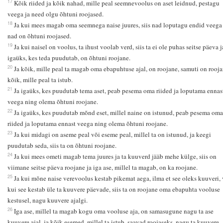
17
Kõik riided ja kõik nahad, mille peal seemnevoolus on aset leidnud, pestagu
veega ja need olgu õhtuni roojased.
18
Ja kui mees magab oma seemnega naise juures, siis nad loputagu endid veega 
nad on õhtuni roojased.
19
Ja kui naisel on voolus, ta ihust voolab verd, siis ta ei ole puhas seitse päeva j
igaüks, kes teda puudutab, on õhtuni roojane.
20
Ja kõik, mille peal ta magab oma ebapuhtuse ajal, on roojane, samuti on rooj
kõik, mille peal ta istub.
21
Ja igaüks, kes puudutab tema aset, peab pesema oma riided ja loputama ennas
veega ning olema õhtuni roojane.
22
Ja igaüks, kes puudutab mõnd eset, millel naine on istunud, peab pesema oma
riided ja loputama ennast veega ning olema õhtuni roojane.
23
Ja kui midagi on aseme peal või eseme peal, millel ta on istunud, ja keegi
puudutab seda, siis ta on õhtuni roojane.
24
Ja kui mees ometi magab tema juures ja ta kuuverd jääb mehe külge, siis on
viimane seitse päeva roojane ja iga ase, millel ta magab, on ka roojane.
25
Ja kui mõne naise verevoolus kestab pikemat aega, ilma et see oleks kuuveri, 
kui see kestab üle ta kuuvere päevade, siis ta on roojane oma ebapuhta vooluse
kestusel, nagu kuuvere ajalgi.
26
Iga ase, millel ta magab kogu oma vooluse aja, on samasugune nagu ta ase
kuuvere ajal, ja kõik esemed, millel ta istub, saavad roojaseks, nagu ta kuuvere