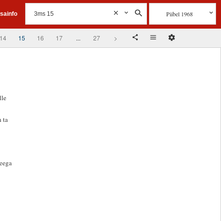
Piibel 1968
isainfo
14
15
16
17
...
27
>
lle
 ta
veega