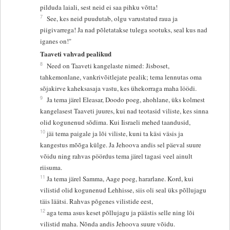
pilduda laiali, sest neid ei saa pihku võtta!
7
See, kes neid puudutab, olgu varustatud raua ja
piigivarrega! Ja nad põletatakse tulega sootuks, seal kus nad
iganes on!"
Taaveti vahvad pealikud
8
Need on Taaveti kangelaste nimed: Jisboset,
tahkemonlane, vankrivõitlejate pealik; tema lennutas oma
sõjakirve kaheksasaja vastu, kes ühekorraga maha löödi.
9
Ja tema järel Eleasar, Doodo poeg, ahohlane, üks kolmest
kangelasest Taaveti juures, kui nad teotasid viliste, kes sinna
olid kogunenud sõdima. Kui Iisraeli mehed taandusid,
10
jäi tema paigale ja lõi viliste, kuni ta käsi väsis ja
kangestus mõõga külge. Ja Jehoova andis sel päeval suure
võidu ning rahvas pöördus tema järel tagasi veel ainult
riisuma.
11
Ja tema järel Samma, Aage poeg, hararlane. Kord, kui
vilistid olid kogunenud Lehhisse, siis oli seal üks põllujagu
täis läätsi. Rahvas põgenes vilistide eest,
12
aga tema asus keset põllujagu ja päästis selle ning lõi
vilistid maha. Nõnda andis Jehoova suure võidu.