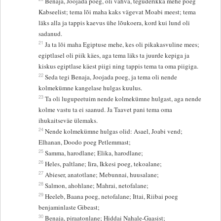
Benaja, Joojada poeg, oli vahva, teguderikka mehe poeg
Kabseelist; tema lõi maha kaks vägevat Moabi meest; tema
läks alla ja tappis kaevus ühe lõukoera, kord kui lund oli
sadanud.
21
Ja ta lõi maha Egiptuse mehe, kes oli pikakasvuline mees;
egiptlasel oli piik käes, aga tema läks ta juurde kepiga ja
kiskus egiptlase käest piigi ning tappis tema ta oma piigiga.
22
Seda tegi Benaja, Joojada poeg, ja tema oli nende
kolmekümne kangelase hulgas kuulus.
23
Ta oli lugupeetuim nende kolmekümne hulgast, aga nende
kolme vastu ta ei saanud. Ja Taavet pani tema oma
ihukaitseväe ülemaks.
24
Nende kolmekümne hulgas olid: Asael, Joabi vend;
Elhanan, Doodo poeg Petlemmast;
25
Samma, harodlane; Elika, harodlane;
26
Heles, paltlane; Iira, Ikkesi poeg, tekoalane;
27
Abieser, anatotlane; Mebunnai, huusalane;
28
Salmon, ahohlane; Mahrai, netofalane;
29
Heeleb, Baana poeg, netofalane; Ittai, Riibai poeg
benjaminlaste Gibeast;
30
Benaja, piraatonlane; Hiddai Nahale-Gaasist;