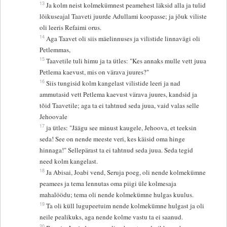
13
Ja kolm neist kolmekümnest peamehest läksid alla ja tulid
lõikuseajal Taaveti juurde Adullami koopasse; ja jõuk viliste
oli leeris Refaimi orus.
14
Aga Taavet oli siis mäelinnuses ja vilistide linnavägi oli
Petlemmas,
15
Taavetile tuli himu ja ta ütles: "Kes annaks mulle vett juua
Petlema kaevust, mis on värava juures?"
16
Siis tungisid kolm kangelast vilistide leeri ja nad
ammutasid vett Petlema kaevust värava juures, kandsid ja
tõid Taavetile; aga ta ei tahtnud seda juua, vaid valas selle
Jehoovale
17
ja ütles: "Jäägu see minust kaugele, Jehoova, et teeksin
seda! See on nende meeste veri, kes käisid oma hinge
hinnaga!" Sellepärast ta ei tahtnud seda juua. Seda tegid
need kolm kangelast.
18
Ja Abisai, Joabi vend, Seruja poeg, oli nende kolmekümne
peamees ja tema lennutas oma piigi üle kolmesaja
mahalöödu; tema oli nende kolmekümne hulgas kuulus.
19
Ta oli küll lugupeetuim nende kolmekümne hulgast ja oli
neile pealikuks, aga nende kolme vastu ta ei saanud.
20