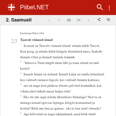
Piibel.NET
2. Saamueli
<
1
23
24
>
Eestikeelne Piibel 1968
23
Taaveti viimsed sõnad
1
Ja need on Taaveti viimsed sõnad: nõnda ütleb Taavet,
Iisai poeg, ja nõnda ütleb kõrgele ülendatud mees, Jaakobi
Jumala võitu ja Iisraeli laulude lemmik:
2
"Jehoova Vaim räägib minu läbi ja tema sõnad on mul
keelel!
3
Iisraeli Jumal on öelnud, Iisraeli kalju on mulle kõnelnud:
kes valitseb inimesi õigesti, kes valitseb Jumala kartuses,
4
see on nagu koit päikese tõustes pilvitul hommikul, kui
vihma järel tärkab maast haljas rohi!
5
Eks ole mu sugu nõnda ühenduses Jumalaga? Sest ta on
minuga teinud igavese lepingu, kõigiti korrastatud ja
hoitud! Kõik mu õnn ja igatsus - eks ta lase neid võrsuda?
6
Aga kõlvatud on nagu tahijäätmed, need kõik tuleb