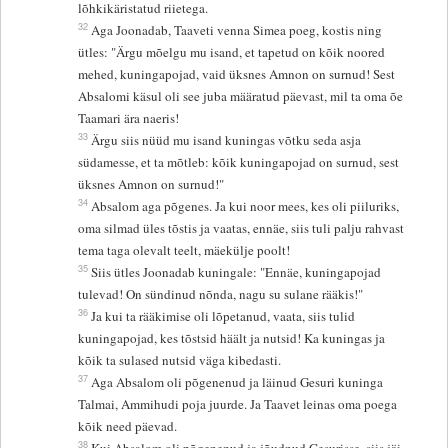
lõhkikäristatud riietega.
32
Aga Joonadab, Taaveti venna Simea poeg, kostis ning
ütles: "Ärgu mõelgu mu isand, et tapetud on kõik noored
mehed, kuningapojad, vaid üksnes Amnon on surnud! Sest
Absalomi käsul oli see juba määratud päevast, mil ta oma õe
Taamari ära naeris!
33
Ärgu siis nüüd mu isand kuningas võtku seda asja
südamesse, et ta mõtleb: kõik kuningapojad on surnud, sest
üksnes Amnon on surnud!"
34
Absalom aga põgenes. Ja kui noor mees, kes oli piiluriks,
oma silmad üles tõstis ja vaatas, ennäe, siis tuli palju rahvast
tema taga olevalt teelt, mäekülje poolt!
35
Siis ütles Joonadab kuningale: "Ennäe, kuningapojad
tulevad! On sündinud nõnda, nagu su sulane rääkis!"
36
Ja kui ta rääkimise oli lõpetanud, vaata, siis tulid
kuningapojad, kes tõstsid häält ja nutsid! Ka kuningas ja
kõik ta sulased nutsid väga kibedasti.
37
Aga Absalom oli põgenenud ja läinud Gesuri kuninga
Talmai, Ammihudi poja juurde. Ja Taavet leinas oma poega
kõik need päevad.
38
Kui Absalom oli põgenenud ja jõudnud Gesurisse, siis jäi