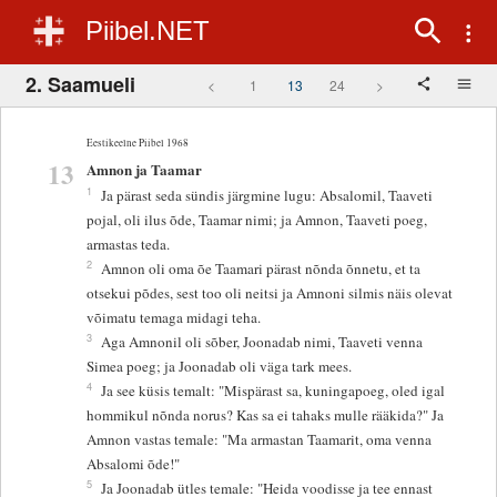
Piibel.NET
2. Saamueli
<
1
13
24
>
Eestikeelne Piibel 1968
13
Amnon ja Taamar
1
Ja pärast seda sündis järgmine lugu: Absalomil, Taaveti
pojal, oli ilus õde, Taamar nimi; ja Amnon, Taaveti poeg,
armastas teda.
2
Amnon oli oma õe Taamari pärast nõnda õnnetu, et ta
otsekui põdes, sest too oli neitsi ja Amnoni silmis näis olevat
võimatu temaga midagi teha.
3
Aga Amnonil oli sõber, Joonadab nimi, Taaveti venna
Simea poeg; ja Joonadab oli väga tark mees.
4
Ja see küsis temalt: "Mispärast sa, kuningapoeg, oled igal
hommikul nõnda norus? Kas sa ei tahaks mulle rääkida?" Ja
Amnon vastas temale: "Ma armastan Taamarit, oma venna
Absalomi õde!"
5
Ja Joonadab ütles temale: "Heida voodisse ja tee ennast