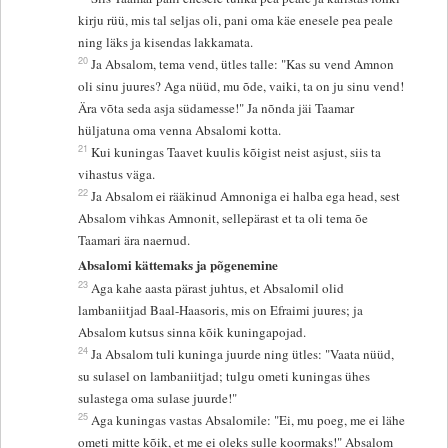
kirju rüü, mis tal seljas oli, pani oma käe enesele pea peale
ning läks ja kisendas lakkamata.
20
Ja Absalom, tema vend, ütles talle: "Kas su vend Amnon
oli sinu juures? Aga nüüd, mu õde, vaiki, ta on ju sinu vend!
Ära võta seda asja südamesse!" Ja nõnda jäi Taamar
hüljatuna oma venna Absalomi kotta.
21
Kui kuningas Taavet kuulis kõigist neist asjust, siis ta
vihastus väga.
22
Ja Absalom ei rääkinud Amnoniga ei halba ega head, sest
Absalom vihkas Amnonit, sellepärast et ta oli tema õe
Taamari ära naernud.
Absalomi kättemaks ja põgenemine
23
Aga kahe aasta pärast juhtus, et Absalomil olid
lambaniitjad Baal-Haasoris, mis on Efraimi juures; ja
Absalom kutsus sinna kõik kuningapojad.
24
Ja Absalom tuli kuninga juurde ning ütles: "Vaata nüüd,
su sulasel on lambaniitjad; tulgu ometi kuningas ühes
sulastega oma sulase juurde!"
25
Aga kuningas vastas Absalomile: "Ei, mu poeg, me ei lähe
ometi mitte kõik, et me ei oleks sulle koormaks!" Absalom