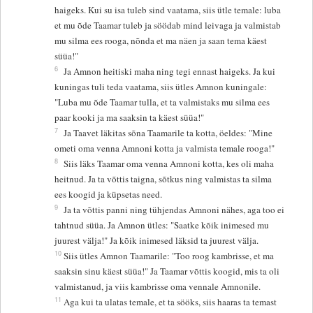
haigeks. Kui su isa tuleb sind vaatama, siis ütle temale: luba
et mu õde Taamar tuleb ja söödab mind leivaga ja valmistab
mu silma ees rooga, nõnda et ma näen ja saan tema käest
süüa!"
6
Ja Amnon heitiski maha ning tegi ennast haigeks. Ja kui
kuningas tuli teda vaatama, siis ütles Amnon kuningale:
"Luba mu õde Taamar tulla, et ta valmistaks mu silma ees
paar kooki ja ma saaksin ta käest süüa!"
7
Ja Taavet läkitas sõna Taamarile ta kotta, öeldes: "Mine
ometi oma venna Amnoni kotta ja valmista temale rooga!"
8
Siis läks Taamar oma venna Amnoni kotta, kes oli maha
heitnud. Ja ta võttis taigna, sõtkus ning valmistas ta silma
ees koogid ja küpsetas need.
9
Ja ta võttis panni ning tühjendas Amnoni nähes, aga too ei
tahtnud süüa. Ja Amnon ütles: "Saatke kõik inimesed mu
juurest välja!" Ja kõik inimesed läksid ta juurest välja.
10
Siis ütles Amnon Taamarile: "Too roog kambrisse, et ma
saaksin sinu käest süüa!" Ja Taamar võttis koogid, mis ta oli
valmistanud, ja viis kambrisse oma vennale Amnonile.
11
Aga kui ta ulatas temale, et ta sööks, siis haaras ta temast