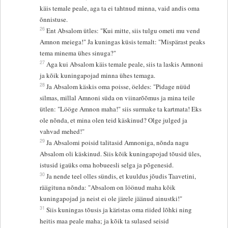
käis temale peale, aga ta ei tahtnud minna, vaid andis oma
õnnistuse.
26
Ent Absalom ütles: "Kui mitte, siis tulgu ometi mu vend
Amnon meiega!" Ja kuningas küsis temalt: "Mispärast peaks
tema minema ühes sinuga?"
27
Aga kui Absalom käis temale peale, siis ta laskis Amnoni
ja kõik kuningapojad minna ühes temaga.
28
Ja Absalom käskis oma poisse, öeldes: "Pidage nüüd
silmas, millal Amnoni süda on viinarõõmus ja mina teile
ütlen: "Lööge Amnon maha!" siis surmake ta kartmata! Eks
ole nõnda, et mina olen teid käskinud? Olge julged ja
vahvad mehed!"
29
Ja Absalomi poisid talitasid Amnoniga, nõnda nagu
Absalom oli käskinud. Siis kõik kuningapojad tõusid üles,
istusid igaüks oma hobueesli selga ja põgenesid.
30
Ja nende teel olles sündis, et kuuldus jõudis Taavetini,
räägituna nõnda: "Absalom on löönud maha kõik
kuningapojad ja neist ei ole järele jäänud ainustki!"
31
Siis kuningas tõusis ja käristas oma riided lõhki ning
heitis maa peale maha; ja kõik ta sulased seisid