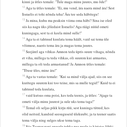
kinni ja ütles temale: "Tule maga minu juures, mu õde!"
12
Aga ta ütles temale: "Ei, mu vend, ära naera mind ära! Sest
Iisraelis ei tohi nõnda teha! Ära tee seda häbitegu!
13
Ja mina, kuhu ma peaksin viima oma häbi? Sina ise oled
siis ka nagu üks jõledaist Iisraelis! Aga räägi nüüd ometi
kuningaga, sest ta ei keela mind sulle!"
14
Aga ta ei tahtnud kuulata tema häält, vaid sai tema üle
võimuse, naeris tema ära ja magas tema juures.
15
Seejärel aga vihkas Amnon teda üpris suure vihaga, nõnda
et viha, millega ta teda vihkas, oli suurem kui armastus,
millega ta oli teda armastanud! Ja Amnon ütles temale:
"Tõuse üles, mine ära!"
16
Aga ta vastas temale: "Kui sa mind välja ajad, siis on see
kuritegu suurem kui too teine, mis sa mulle tegid!" Kuid ta ei
tahtnud teda kuulata,
17
vaid kutsus oma poisi, kes teda teenis, ja ütles: "Ajage ta
ometi välja minu juurest ja sule uks tema taga!"
18
Temal oli seljas pikk kirju rüü, sest kuninga tütred, kes
olid neitsid, kandsid seesuguseid ülekuubi; ja ta teener saatis
tema välja ning sulges ukse tema taga.
19
Siis Taamar pani enesele tuhka pea peale ja käristas lõhki