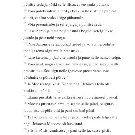
pühitse seda ja kõiki selle riistu, et see saaks pühaks.
10
Võia põletusohvri altarit ja kõiki selle riistu, ja pühitse
altarit, et altar saaks kõige pühamaks.
11
Võia pesemisnõu ja selle jalga ja pühitse seda.
12
Lase Aaron ja tema pojad astuda kogudusetelgi ukse
juurde ja pese neid veega.
13
Pane Aaronile selga pühad riided ja võia ning pühitse
teda, ja tema olgu mulle preestriks.
14
Lase ka tema pojad ette astuda ja pane neile hamed selga.
15
Võia neid, nagu sa võidsid nende isa, ja nad saagu mulle
preestriteks. See olgu neile igavesse preestriametisse
võidmiseks põlvest põlve!"
16
Ja Mooses tegi kõik. Nõnda nagu Jehoova teda oli
käskinud, nõnda ta tegi.
17
Elamu püstitati teise aasta esimese kuu esimesel päeval.
18
Mooses püstitas elamu: ta seadis selle jalad, paigutas
lauad, asetas põiklatid ja pani sambad püsti.
19
Ta laotas elamu peale telgi ja pani selle peale telgikatte,
nagu Jehoova Moosest oli käskinud.
20
Siis ta võttis tunnistuse ja pani selle laekasse, pistis