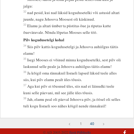
jalgu:
32
nad pesid, kui nad läksid kogudusetelki või astusid altari
juurde, nagu Jehoova Moosest oli käskinud.
33
Elamu ja altari ümber ta püstitas õue ja riputas katte
õueväravale. Nõnda lõpetas Mooses selle töö.
Pilv kogudusetelgi kohal
34
Siis pilv kattis kogudusetelgi ja Jehoova auhiilgus täitis
elamu!
35
Isegi Mooses ei võinud minna kogudusetelki, sest pilv oli
laskunud selle peale ja Jehoova auhiilgus täitis elamu!
36
Ja kõigil oma rännakuil Iisraeli lapsed läksid teele alles
siis, kui pilv elamu pealt üles tõusis.
37
Aga kui pilv ei tõusnud üles, siis nad ei läinudki teele
kuni selle päevani, mil see jälle üles tõusis.
38
Jah, elamu peal oli päeval Jehoova pilv, ja öösel oli selles
tuli kogu Iisraeli soo nähes kõigil nende rännakuil!
<
1
40
>
© AD 2005-2022
Eesti Piibliselts