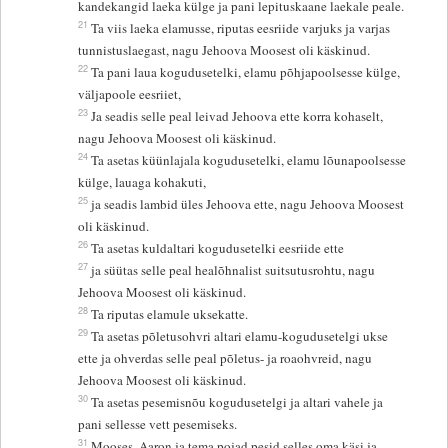
kandekangid laeka külge ja pani lepituskaane laekale peale.
21
Ta viis laeka elamusse, riputas eesriide varjuks ja varjas
tunnistuslaegast, nagu Jehoova Moosest oli käskinud.
22
Ta pani laua kogudusetelki, elamu põhjapoolsesse külge,
väljapoole eesriiet,
23
Ja seadis selle peal leivad Jehoova ette korra kohaselt,
nagu Jehoova Moosest oli käskinud.
24
Ta asetas küünlajala kogudusetelki, elamu lõunapoolsesse
külge, lauaga kohakuti,
25
ja seadis lambid üles Jehoova ette, nagu Jehoova Moosest
oli käskinud.
26
Ta asetas kuldaltari kogudusetelki eesriide ette
27
ja süütas selle peal healõhnalist suitsutusrohtu, nagu
Jehoova Moosest oli käskinud.
28
Ta riputas elamule uksekatte.
29
Ta asetas põletusohvri altari elamu-kogudusetelgi ukse
ette ja ohverdas selle peal põletus- ja roaohvreid, nagu
Jehoova Moosest oli käskinud.
30
Ta asetas pesemisnõu kogudusetelgi ja altari vahele ja
pani sellesse vett pesemiseks.
31
Mooses, Aaron ja tema pojad pesid selles oma käsi ja