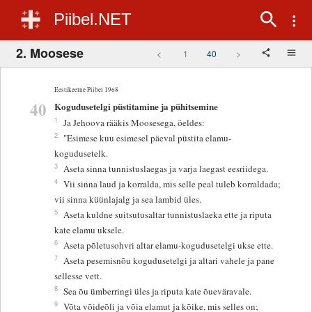
Piibel.NET
2. Moosese
<
1
40
>
Eestikeelne Piibel 1968
40
Kogudusetelgi püstitamine ja pühitsemine
1
Ja Jehoova rääkis Moosesega, öeldes:
2
"Esimese kuu esimesel päeval püstita elamu-
kogudusetelk.
3
Aseta sinna tunnistuslaegas ja varja laegast eesriidega.
4
Vii sinna laud ja korralda, mis selle peal tuleb korraldada;
vii sinna küünlajalg ja sea lambid üles.
5
Aseta kuldne suitsutusaltar tunnistuslaeka ette ja riputa
kate elamu uksele.
6
Aseta põletusohvri altar elamu-kogudusetelgi ukse ette.
7
Aseta pesemisnõu kogudusetelgi ja altari vahele ja pane
sellesse vett.
8
Sea õu ümberringi üles ja riputa kate õueväravale.
9
Võta võideõli ja võia elamut ja kõike, mis selles on;