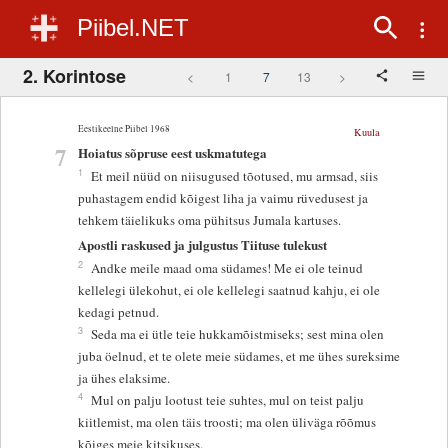
Piibel.NET
2. Korintose
<
1
7
13
>
Eestikeelne Piibel 1968
Kuula
7
Hoiatus sõpruse eest uskmatutega
1
Et meil nüüd on niisugused tõotused, mu armsad, siis
puhastagem endid kõigest liha ja vaimu rüvedusest ja
tehkem täielikuks oma pühitsus Jumala kartuses.
Apostli raskused ja julgustus Tiituse tulekust
2
Andke meile maad oma südames! Me ei ole teinud
kellelegi ülekohut, ei ole kellelegi saatnud kahju, ei ole
kedagi petnud.
3
Seda ma ei ütle teie hukkamõistmiseks; sest mina olen
juba öelnud, et te olete meie südames, et me ühes sureksime
ja ühes elaksime.
4
Mul on palju lootust teie suhtes, mul on teist palju
kiitlemist, ma olen täis troosti; ma olen üliväga rõõmus
kõiges meie kitsikuses.