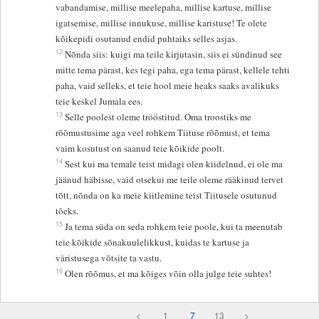
vabandamise, millise meelepaha, millise kartuse, millise
igatsemise, millise innukuse, millise karistuse! Te olete
kõikepidi osutanud endid puhtaiks selles asjas.
12
Nõnda siis: kuigi ma teile kirjutasin, siis ei sündinud see
mitte tema pärast, kes tegi paha, ega tema pärast, kellele tehti
paha, vaid selleks, et teie hool meie heaks saaks avalikuks
teie keskel Jumala ees.
13
Selle poolest oleme trööstitud. Oma troostiks me
rõõmustusime aga veel rohkem Tiituse rõõmust, et tema
vaim kosutust on saanud teie kõikide poolt.
14
Sest kui ma temale teist midagi olen kiidelnud, ei ole ma
jäänud häbisse, vaid otsekui me teile oleme rääkinud tervet
tõtt, nõnda on ka meie kiitlemine teist Tiitusele osutunud
tõeks.
15
Ja tema süda on seda rohkem teie poole, kui ta meenutab
teie kõikide sõnakuulelikkust, kuidas te kartuse ja
väristusega võtsite ta vastu.
16
Olen rõõmus, et ma kõiges võin olla julge teie suhtes!
<
1
7
13
>