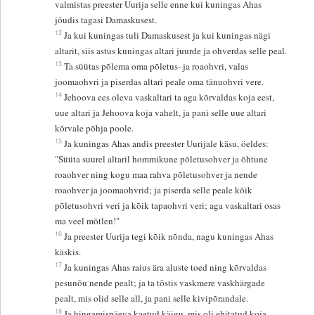
valmistas preester Uurija selle enne kui kuningas Ahas
jõudis tagasi Damaskusest.
12
Ja kui kuningas tuli Damaskusest ja kui kuningas nägi
altarit, siis astus kuningas altari juurde ja ohverdas selle peal.
13
Ta süütas põlema oma põletus- ja roaohvri, valas
joomaohvri ja piserdas altari peale oma tänuohvri vere.
14
Jehoova ees oleva vaskaltari ta aga kõrvaldas koja eest,
uue altari ja Jehoova koja vahelt, ja pani selle uue altari
kõrvale põhja poole.
15
Ja kuningas Ahas andis preester Uurijale käsu, öeldes:
"Süüta suurel altaril hommikune põletusohver ja õhtune
roaohver ning kogu maa rahva põletusohver ja nende
roaohver ja joomaohvrid; ja piserda selle peale kõik
põletusohvri veri ja kõik tapaohvri veri; aga vaskaltari osas
ma veel mõtlen!"
16
Ja preester Uurija tegi kõik nõnda, nagu kuningas Ahas
käskis.
17
Ja kuningas Ahas raius ära aluste toed ning kõrvaldas
pesunõu nende pealt; ja ta tõstis vaskmere vaskhärgade
pealt, mis olid selle all, ja pani selle kivipõrandale.
18
Ja hingamispäeva kaetud käigu, mis oli ehitatud koja