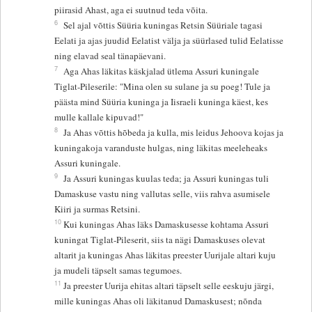
piirasid Ahast, aga ei suutnud teda võita.
6
Sel ajal võttis Süüria kuningas Retsin Süüriale tagasi
Eelati ja ajas juudid Eelatist välja ja süürlased tulid Eelatisse
ning elavad seal tänapäevani.
7
Aga Ahas läkitas käskjalad ütlema Assuri kuningale
Tiglat-Pileserile: "Mina olen su sulane ja su poeg! Tule ja
päästa mind Süüria kuninga ja Iisraeli kuninga käest, kes
mulle kallale kipuvad!"
8
Ja Ahas võttis hõbeda ja kulla, mis leidus Jehoova kojas ja
kuningakoja varanduste hulgas, ning läkitas meeleheaks
Assuri kuningale.
9
Ja Assuri kuningas kuulas teda; ja Assuri kuningas tuli
Damaskuse vastu ning vallutas selle, viis rahva asumisele
Kiiri ja surmas Retsini.
10
Kui kuningas Ahas läks Damaskusesse kohtama Assuri
kuningat Tiglat-Pileserit, siis ta nägi Damaskuses olevat
altarit ja kuningas Ahas läkitas preester Uurijale altari kuju
ja mudeli täpselt samas tegumoes.
11
Ja preester Uurija ehitas altari täpselt selle eeskuju järgi,
mille kuningas Ahas oli läkitanud Damaskusest; nõnda