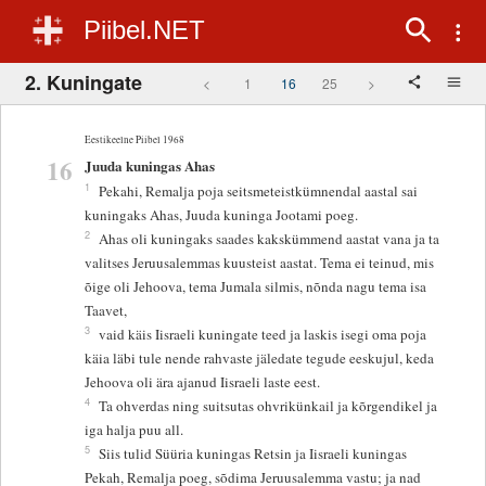
Piibel.NET
2. Kuningate
<
1
16
25
>
Eestikeelne Piibel 1968
16
Juuda kuningas Ahas
1
Pekahi, Remalja poja seitsmeteistkümnendal aastal sai
kuningaks Ahas, Juuda kuninga Jootami poeg.
2
Ahas oli kuningaks saades kakskümmend aastat vana ja ta
valitses Jeruusalemmas kuusteist aastat. Tema ei teinud, mis
õige oli Jehoova, tema Jumala silmis, nõnda nagu tema isa
Taavet,
3
vaid käis Iisraeli kuningate teed ja laskis isegi oma poja
käia läbi tule nende rahvaste jäledate tegude eeskujul, keda
Jehoova oli ära ajanud Iisraeli laste eest.
4
Ta ohverdas ning suitsutas ohvrikünkail ja kõrgendikel ja
iga halja puu all.
5
Siis tulid Süüria kuningas Retsin ja Iisraeli kuningas
Pekah, Remalja poeg, sõdima Jeruusalemma vastu; ja nad