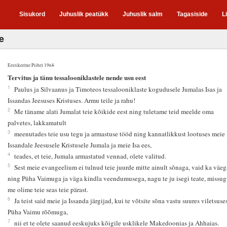
Sisukord
Juhuslik peatükk
Juhuslik salm
Tagasiside
L
e
Eestikeelne Piibel 1968
1
Tervitus ja tänu tessalooniklastele nende usu eest
1
Paulus ja Silvaanus ja Timoteos tessalooniklaste kogudusele Jumalas Isas ja
Issandas Jeesuses Kristuses. Armu teile ja rahu!
2
Me täname alati Jumalat teie kõikide eest ning tuletame teid meelde oma
palvetes, lakkamatult
3
meenutades teie usu tegu ja armastuse tööd ning kannatlikkust lootuses meie
Issandale Jeesusele Kristusele Jumala ja meie Isa ees,
4
teades, et teie, Jumala armastatud vennad, olete valitud.
5
Sest meie evangeelium ei tulnud teie juurde mitte ainult sõnaga, vaid ka väeg
ning Püha Vaimuga ja väga kindla veendumusega, nagu te ju isegi teate, missu
me olime teie seas teie pärast.
6
Ja teist said meie ja Issanda järgijad, kui te võtsite sõna vastu suures viletsuse
Püha Vaimu rõõmuga,
7
nii et te olete saanud eeskujuks kõigile usklikele Makedoonias ja Ahhaias.