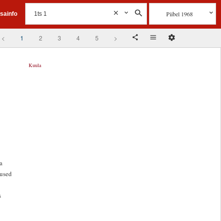
Piibel 1968
isainfo
<
1
2
3
4
5
>
Kuula
a
gused
s