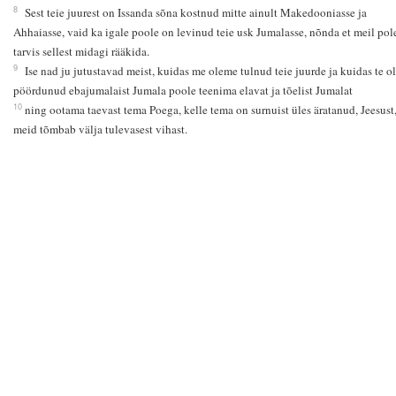
8
Sest teie juurest on Issanda sõna kostnud mitte ainult Makedooniasse ja
Ahhaiasse, vaid ka igale poole on levinud teie usk Jumalasse, nõnda et meil pol
tarvis sellest midagi rääkida.
9
Ise nad ju jutustavad meist, kuidas me oleme tulnud teie juurde ja kuidas te ol
pöördunud ebajumalaist Jumala poole teenima elavat ja tõelist Jumalat
10
ning ootama taevast tema Poega, kelle tema on surnuist üles äratanud, Jeesust
meid tõmbab välja tulevasest vihast.