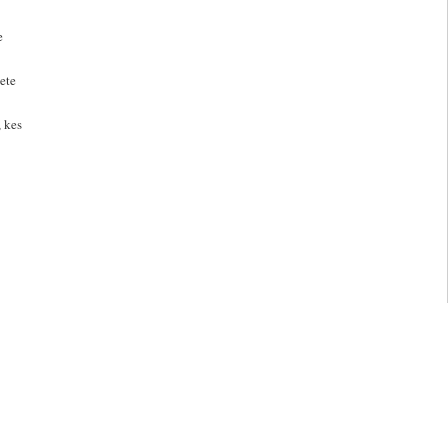
e
ete
, kes