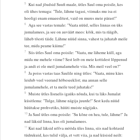
5
Kui nad jõudsid Suufi maale, ütles Saul oma poisile, kes
oli ühes temaga: "Tule, lähme tagasi, viimaks mu isa ei
hooligi enam emaeeslitest, vaid on mures meie pärast!"
6
Aga see vastas temale: "Vaata nüüd, selles linnas on üks
jumalamees, ja see on auväärt mees: kõik, mis ta räägib,
läheb tõesti täide. Lähme nüüd sinna, vahest ta juhatab meile
tee, mida peame käima!"
7
Siis ütles Saul oma poisile: "Vaata, me läheme küll, aga
mida me mehele viime? Sest leib on meie kottidest lõppenud
ja andi ei ole meil jumalamehele viia. Mis meil veel on?"
8
Ja poiss vastas taas Saulile ning ütles: "Vaata, minu käes
leidub veel veerand hõbeseeklist; ma annan selle
jumalamehele, et ta meile teed juhataks!"
9
Muiste ütles Iisraelis igaüks nõnda, kui ta läks Jumalat
küsitlema: "Tulge, lähme nägija juurde!" Sest keda nüüd
hüütakse prohvetiks, hüüti muiste nägijaks.
10
Ja Saul ütles oma poisile: "Su kõne on hea, tule, lähme!" Ja
nad läksid linna, kus oli jumalamees.
11
Kui nad läksid nõlva mööda üles linna, siis nad kohtasid
tüdrukuid, kes tulid välja, et vett viia, ja nad küsisid neilt: