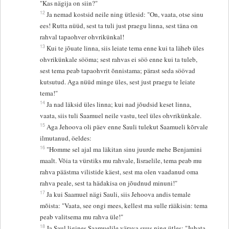
"Kas nägija on siin?"
12
Ja nemad kostsid neile ning ütlesid: "On, vaata, otse sinu
ees! Rutta nüüd, sest ta tuli just praegu linna, sest täna on
rahval tapaohver ohvrikünkal!
13
Kui te jõuate linna, siis leiate tema enne kui ta läheb üles
ohvrikünkale sööma; sest rahvas ei söö enne kui ta tuleb,
sest tema peab tapaohvrit õnnistama; pärast seda söövad
kutsutud. Aga nüüd minge üles, sest just praegu te leiate
tema!"
14
Ja nad läksid üles linna; kui nad jõudsid keset linna,
vaata, siis tuli Saamuel neile vastu, teel üles ohvrikünkale.
15
Aga Jehoova oli päev enne Sauli tulekut Saamueli kõrvale
ilmutanud, öeldes:
16
"Homme sel ajal ma läkitan sinu juurde mehe Benjamini
maalt. Võia ta vürstiks mu rahvale, Iisraelile, tema peab mu
rahva päästma vilistide käest, sest ma olen vaadanud oma
rahva peale, sest ta hädakisa on jõudnud minuni!"
17
Ja kui Saamuel nägi Sauli, siis Jehoova andis temale
mõista: "Vaata, see ongi mees, kellest ma sulle rääkisin: tema
peab valitsema mu rahva üle!"
18
Ja Saul ligines Saamuelile värava suus ning ütles: "Juhata