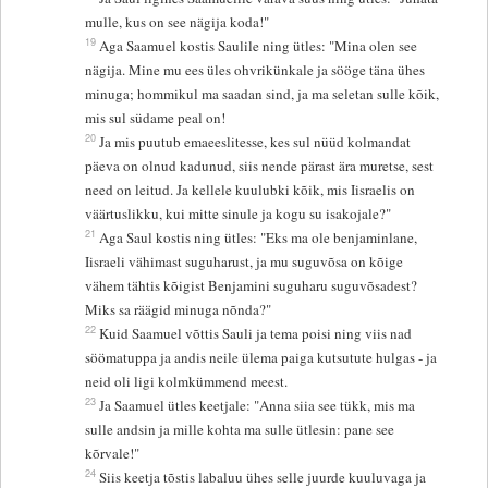
mulle, kus on see nägija koda!"
19
Aga Saamuel kostis Saulile ning ütles: "Mina olen see
nägija. Mine mu ees üles ohvrikünkale ja sööge täna ühes
minuga; hommikul ma saadan sind, ja ma seletan sulle kõik,
mis sul südame peal on!
20
Ja mis puutub emaeeslitesse, kes sul nüüd kolmandat
päeva on olnud kadunud, siis nende pärast ära muretse, sest
need on leitud. Ja kellele kuulubki kõik, mis Iisraelis on
väärtuslikku, kui mitte sinule ja kogu su isakojale?"
21
Aga Saul kostis ning ütles: "Eks ma ole benjaminlane,
Iisraeli vähimast suguharust, ja mu suguvõsa on kõige
vähem tähtis kõigist Benjamini suguharu suguvõsadest?
Miks sa räägid minuga nõnda?"
22
Kuid Saamuel võttis Sauli ja tema poisi ning viis nad
söömatuppa ja andis neile ülema paiga kutsutute hulgas - ja
neid oli ligi kolmkümmend meest.
23
Ja Saamuel ütles keetjale: "Anna siia see tükk, mis ma
sulle andsin ja mille kohta ma sulle ütlesin: pane see
kõrvale!"
24
Siis keetja tõstis labaluu ühes selle juurde kuuluvaga ja