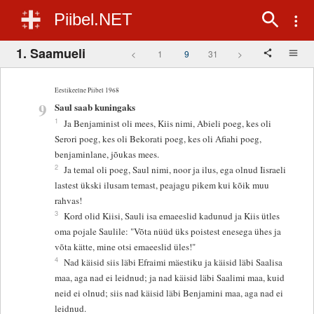
Piibel.NET
1. Saamueli
<
1
9
31
>
Eestikeelne Piibel 1968
9
Saul saab kuningaks
1
Ja Benjaminist oli mees, Kiis nimi, Abieli poeg, kes oli
Serori poeg, kes oli Bekorati poeg, kes oli Afiahi poeg,
benjaminlane, jõukas mees.
2
Ja temal oli poeg, Saul nimi, noor ja ilus, ega olnud Iisraeli
lastest ükski ilusam temast, peajagu pikem kui kõik muu
rahvas!
3
Kord olid Kiisi, Sauli isa emaeeslid kadunud ja Kiis ütles
oma pojale Saulile: "Võta nüüd üks poistest enesega ühes ja
võta kätte, mine otsi emaeeslid üles!"
4
Nad käisid siis läbi Efraimi mäestiku ja käisid läbi Saalisa
maa, aga nad ei leidnud; ja nad käisid läbi Saalimi maa, kuid
neid ei olnud; siis nad käisid läbi Benjamini maa, aga nad ei
leidnud.