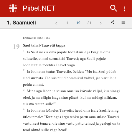
Piibel.NET
1. Saamueli
<
1
19
31
>
Eestikeelne Piibel 1968
19
Saul tahab Taavetit tappa
1
Ja Saul rääkis oma pojale Joonatanile ja kõigile oma
sulaseile, et nad surmaksid Taaveti; aga Sauli pojale
Joonatanile meeldis Taavet väga.
2
Ja Joonatan teatas Taavetile, öeldes: "Mu isa Saul püüab
sind surmata. Ole siis nüüd hommikul valvel, jää varjule ja
peida ennast.
3
Mina aga lähen ja seisan oma isa kõrvale väljal, kus sinagi
oled, ja ma räägin isaga sinu pärast; kui ma midagi märkan,
siis ma teatan sulle!"
4
Ja Joonatan kõneles Taavetist head oma isale Saulile ning
ütles temale: "Kuningas ärgu tehku pattu oma sulase Taaveti
vastu, sest tema ei ole sinu vastu pattu teinud ja pealegi on ta
teod olnud sulle väga head!