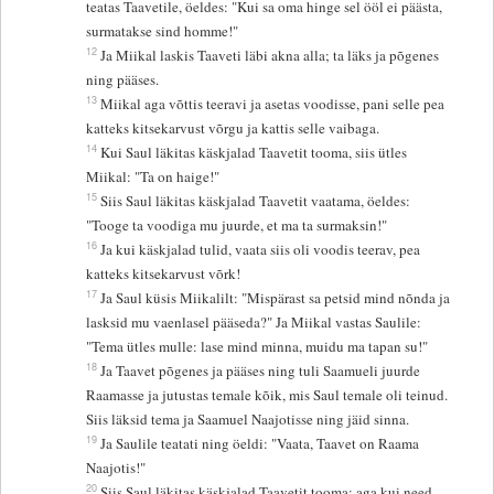
teatas Taavetile, öeldes: "Kui sa oma hinge sel ööl ei päästa,
surmatakse sind homme!"
12
Ja Miikal laskis Taaveti läbi akna alla; ta läks ja põgenes
ning pääses.
13
Miikal aga võttis teeravi ja asetas voodisse, pani selle pea
katteks kitsekarvust võrgu ja kattis selle vaibaga.
14
Kui Saul läkitas käskjalad Taavetit tooma, siis ütles
Miikal: "Ta on haige!"
15
Siis Saul läkitas käskjalad Taavetit vaatama, öeldes:
"Tooge ta voodiga mu juurde, et ma ta surmaksin!"
16
Ja kui käskjalad tulid, vaata siis oli voodis teerav, pea
katteks kitsekarvust võrk!
17
Ja Saul küsis Miikalilt: "Mispärast sa petsid mind nõnda ja
lasksid mu vaenlasel pääseda?" Ja Miikal vastas Saulile:
"Tema ütles mulle: lase mind minna, muidu ma tapan su!"
18
Ja Taavet põgenes ja pääses ning tuli Saamueli juurde
Raamasse ja jutustas temale kõik, mis Saul temale oli teinud.
Siis läksid tema ja Saamuel Naajotisse ning jäid sinna.
19
Ja Saulile teatati ning öeldi: "Vaata, Taavet on Raama
Naajotis!"
20
Siis Saul läkitas käskjalad Taavetit tooma; aga kui need