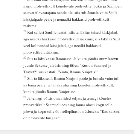
nägid prohvetlikult kõnelevate prohvetite jõuku ja Saamueli
seisvat ülevaatajana nende üle, siis tuli Jumala vaim Sauli
käskjalgade peale ja nemadki hakkasid prohvetlikult
rääkima!
21
Kui sellest Saulile teatati, siis ta läkitas teised käskjalad,
aga needki hakkasid prohvetlikult rääkima; siis läkitas Saul
veel kolmandad käskjalad, aga needki hakkasid
prohvetlikult rääkima.
22
Siis ta läks ka ise Raamasse. Ja kui ta jõudis suure kaevu
juurde Sekusse ja küsis ning ütles: "Kus on Saamuel ja
Taavet?" siis vastati: "Vaata, Raama Naajotis!"
23
Siis ta läks sealt Raama Naajoti poole ja Jumala vaim tuli
ka tema peale; ja ta läks üha ning kõneles prohvetlikult,
kuni ta jõudis Raama Naajotisse.
24
Ja temagi võttis oma riided seljast ja temagi kõneles
prohvetlikult Saamueli ees ning lamas alasti kogu selle
päeva ja kogu selle öö; sellepärast on ütluseks: "Kas ka Saul
on prohvetite hulgas?"