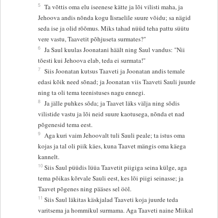
5
Ta võttis oma elu iseenese kätte ja lõi vilisti maha, ja
Jehoova andis nõnda kogu Iisraelile suure võidu; sa nägid
seda ise ja olid rõõmus. Miks tahad nüüd teha pattu süütu
vere vastu, Taavetit põhjuseta surmates?"
6
Ja Saul kuulas Joonatani häält ning Saul vandus: "Nii
tõesti kui Jehoova elab, teda ei surmata!"
7
Siis Joonatan kutsus Taaveti ja Joonatan andis temale
edasi kõik need sõnad; ja Joonatan viis Taaveti Sauli juurde
ning ta oli tema teenistuses nagu ennegi.
8
Ja jälle puhkes sõda; ja Taavet läks välja ning sõdis
vilistide vastu ja lõi neid suure kaotusega, nõnda et nad
põgenesid tema eest.
9
Aga kuri vaim Jehoovalt tuli Sauli peale; ta istus oma
kojas ja tal oli piik käes, kuna Taavet mängis oma käega
kannelt.
10
Siis Saul püüdis lüüa Taavetit piigiga seina külge, aga
tema põikas kõrvale Sauli eest, kes lõi piigi seinasse; ja
Taavet põgenes ning pääses sel ööl.
11
Siis Saul läkitas käskjalad Taaveti koja juurde teda
varitsema ja hommikul surmama. Aga Taaveti naine Miikal