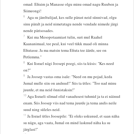
omad: Efraim ja Manasse olgu minu omad nagu Ruuben ja
Siimeongi!
6
Aga su järeltulijad, kes sulle pärast neid sünnivad, olgu
sinu päralt ja neid nimetatagu nende vendade nimede järgi
nende pärisosades.
7
Kui ma Mesopotaamiast tulin, suri mul Raahel
Kaananimaal, tee peal, kui veel tükk maad oli minna
Efratasse. Ja ma matsin tema Efrata tee äärde, see on
Petlemma."
8
Kui Iisrael nägi Joosepi poegi, siis ta küsis: "Kes need
on?"
9
Ja Joosep vastas oma isale: "Need on mu pojad, keda
Jumal mulle siin on andnud!" Siis ta ütles: "Too nad minu
juurde, et ma neid õnnistaksin!"
10
Aga Iisraeli silmad olid vanadusest tuhmid ja ta ei näinud
enam. Siis Joosep viis nad tema juurde ja tema andis neile
suud ning süleles neid.
11
Ja Iisrael ütles Joosepile: "Ei oleks uskunud, et saan näha
su nägu, aga vaata, Jumal on mind lasknud näha ka su
järglasi!"