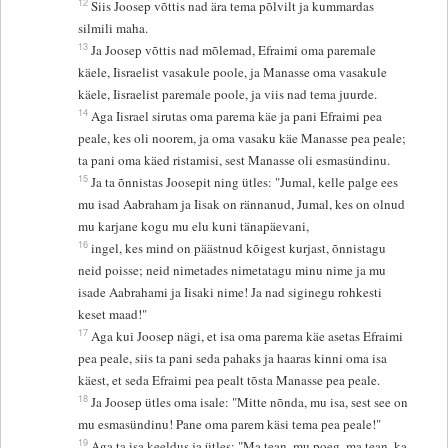
12
Siis Joosep võttis nad ära tema põlvilt ja kummardas
silmili maha.
13
Ja Joosep võttis nad mõlemad, Efraimi oma paremale
käele, Iisraelist vasakule poole, ja Manasse oma vasakule
käele, Iisraelist paremale poole, ja viis nad tema juurde.
14
Aga Iisrael sirutas oma parema käe ja pani Efraimi pea
peale, kes oli noorem, ja oma vasaku käe Manasse pea peale;
ta pani oma käed ristamisi, sest Manasse oli esmasündinu.
15
Ja ta õnnistas Joosepit ning ütles: "Jumal, kelle palge ees
mu isad Aabraham ja Iisak on rännanud, Jumal, kes on olnud
mu karjane kogu mu elu kuni tänapäevani,
16
ingel, kes mind on päästnud kõigest kurjast, õnnistagu
neid poisse; neid nimetades nimetatagu minu nime ja mu
isade Aabrahami ja Iisaki nime! Ja nad siginegu rohkesti
keset maad!"
17
Aga kui Joosep nägi, et isa oma parema käe asetas Efraimi
pea peale, siis ta pani seda pahaks ja haaras kinni oma isa
käest, et seda Efraimi pea pealt tõsta Manasse pea peale.
18
Ja Joosep ütles oma isale: "Mitte nõnda, mu isa, sest see on
mu esmasündinu! Pane oma parem käsi tema pea peale!"
19
Aga ta isa keeldus ja ütles: "Ma tean, mu poeg, ma tean, ka