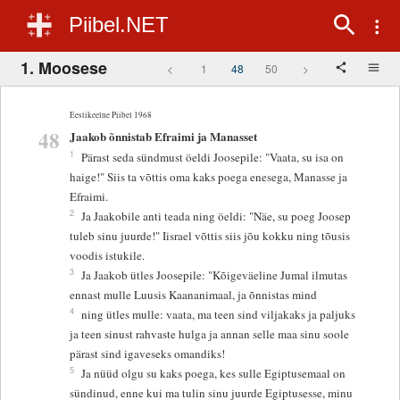
Piibel.NET
1. Moosese
<
1
48
50
>
Eestikeelne Piibel 1968
48
Jaakob õnnistab Efraimi ja Manasset
1
Pärast seda sündmust öeldi Joosepile: "Vaata, su isa on
haige!" Siis ta võttis oma kaks poega enesega, Manasse ja
Efraimi.
2
Ja Jaakobile anti teada ning öeldi: "Näe, su poeg Joosep
tuleb sinu juurde!" Iisrael võttis siis jõu kokku ning tõusis
voodis istukile.
3
Ja Jaakob ütles Joosepile: "Kõigeväeline Jumal ilmutas
ennast mulle Luusis Kaananimaal, ja õnnistas mind
4
ning ütles mulle: vaata, ma teen sind viljakaks ja paljuks
ja teen sinust rahvaste hulga ja annan selle maa sinu soole
pärast sind igaveseks omandiks!
5
Ja nüüd olgu su kaks poega, kes sulle Egiptusemaal on
sündinud, enne kui ma tulin sinu juurde Egiptusesse, minu