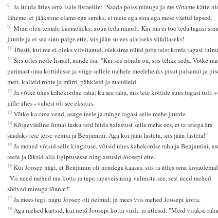
8
Ja Juuda ütles oma isale Iisraelile: "Saada poiss minuga ja me võtame kätte ni
läheme, et jääksime elama ega sureks, ei meie ega sina ega meie väetid lapsed.
9
Mina olen temale käemeheks, nõua teda minult. Kui ma ei too teda tagasi sin
juurde ja ei sea sinu palge ette, siis jään su ees alatiseks süüdlaseks!
10
Tõesti, kui me ei oleks viivitanud, oleksime nüüd juba teist korda tagasi tuln
11
Siis ütles neile Iisrael, nende isa: "Kui see nõnda on, siis tehke seda. Võtke ma
parimast oma kottidesse ja viige sellele mehele meeleheaks pisut palsamit ja pis
mett, kalleid rohte ja mürri, pähkleid ja mandleid.
12
Ja võtke ühes kahekordne raha; ka see raha, mis teie kottide suus tagasi tuli, 
jälle ühes - vahest oli see eksitus.
13
Võtke ka oma vend, asuge teele ja minge tagasi selle mehe juurde.
14
Kõigeväeline Jumal lasku teid leida halastust selle mehe ees, et ta teiega ära
saadaks teie teise venna ja Benjamini. Aga kui jään lasteta, siis jään lasteta!"
15
Ja mehed võtsid selle kingituse, võtsid ühes kahekordse raha ja Benjamini, as
teele ja läksid alla Egiptusesse ning astusid Joosepi ette.
16
Kui Joosep nägi, et Benjamin oli nendega kaasas, siis ta ütles oma kojaülemal
"Vii need mehed mu kotta ja tapa tapaveis ning valmista see, sest need mehed
söövad minuga lõunat!"
17
Ja mees tegi, nagu Joosep oli öelnud; ja mees viis mehed Joosepi kotta.
18
Aga mehed kartsid, kui neid Joosepi kotta viidi, ja ütlesid: "Meid viiakse rah