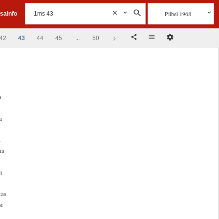
Piibel 1968
isainfo
42
43
44
45
...
50
>
a
a
.
ha
n
kas
si