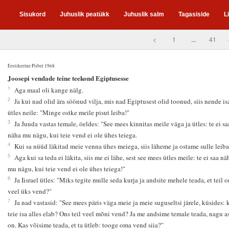
Sisukord
Juhuslik peatükk
Juhuslik salm
Tagasiside
L
<
1
...
41
Eestikeelne Piibel 1968
3
Joosepi vendade teine teekond Egiptusesse
1
Aga maal oli kange nälg.
2
Ja kui nad olid ära söönud vilja, mis nad Egiptusest olid toonud, siis nende is
ütles neile: "Minge ostke meile pisut leiba!"
3
Ja Juuda vastas temale, öeldes: "See mees kinnitas meile väga ja ütles: te ei sa
näha mu nägu, kui teie vend ei ole ühes teiega.
4
Kui sa nüüd läkitad meie venna ühes meiega, siis läheme ja ostame sulle leiba
5
Aga kui sa teda ei läkita, siis me ei lähe, sest see mees ütles meile: te ei saa nä
mu nägu, kui teie vend ei ole ühes teiega!"
6
Ja Iisrael ütles: "Miks tegite mulle seda kurja ja andsite mehele teada, et teil o
veel üks vend?"
7
Ja nad vastasid: "See mees päris väga meie ja meie suguseltsi järele, küsides: 
teie isa alles elab? Ons teil veel mõni vend? Ja me andsime temale teada, nagu a
on. Kas võisime teada, et ta ütleb: tooge oma vend siia?"