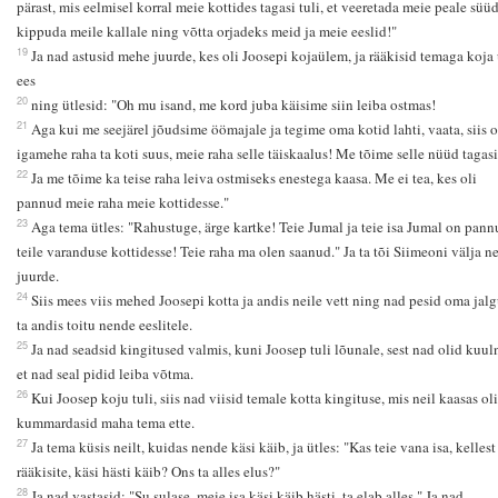
pärast, mis eelmisel korral meie kottides tagasi tuli, et veeretada meie peale süüd
kippuda meile kallale ning võtta orjadeks meid ja meie eeslid!"
19
Ja nad astusid mehe juurde, kes oli Joosepi kojaülem, ja rääkisid temaga koja
ees
20
ning ütlesid: "Oh mu isand, me kord juba käisime siin leiba ostmas!
21
Aga kui me seejärel jõudsime öömajale ja tegime oma kotid lahti, vaata, siis o
igamehe raha ta koti suus, meie raha selle täiskaalus! Me tõime selle nüüd tagasi
22
Ja me tõime ka teise raha leiva ostmiseks enestega kaasa. Me ei tea, kes oli
pannud meie raha meie kottidesse."
23
Aga tema ütles: "Rahustuge, ärge kartke! Teie Jumal ja teie isa Jumal on pann
teile varanduse kottidesse! Teie raha ma olen saanud." Ja ta tõi Siimeoni välja n
juurde.
24
Siis mees viis mehed Joosepi kotta ja andis neile vett ning nad pesid oma jalg
ta andis toitu nende eeslitele.
25
Ja nad seadsid kingitused valmis, kuni Joosep tuli lõunale, sest nad olid kuul
et nad seal pidid leiba võtma.
26
Kui Joosep koju tuli, siis nad viisid temale kotta kingituse, mis neil kaasas oli
kummardasid maha tema ette.
27
Ja tema küsis neilt, kuidas nende käsi käib, ja ütles: "Kas teie vana isa, kellest
rääkisite, käsi hästi käib? Ons ta alles elus?"
28
Ja nad vastasid: "Su sulase, meie isa käsi käib hästi, ta elab alles." Ja nad