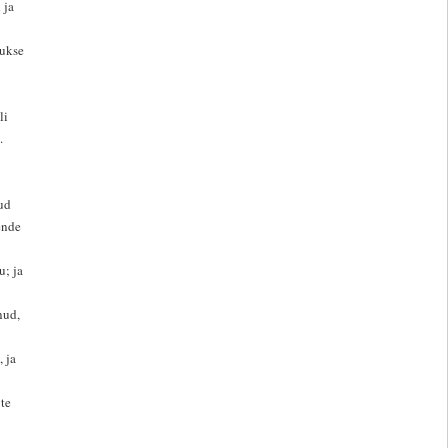
 ja
 ukse
li
.
ud
ende
u; ja
nud,
, ja
 te