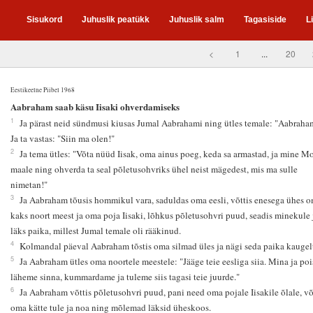
Sisukord
Juhuslik peatükk
Juhuslik salm
Tagasiside
L
<
1
...
20
Eestikeelne Piibel 1968
2
Aabraham saab käsu Iisaki ohverdamiseks
1
Ja pärast neid sündmusi kiusas Jumal Aabrahami ning ütles temale: "Aabraha
Ja ta vastas: "Siin ma olen!"
2
Ja tema ütles: "Võta nüüd Iisak, oma ainus poeg, keda sa armastad, ja mine Mo
maale ning ohverda ta seal põletusohvriks ühel neist mägedest, mis ma sulle
nimetan!"
3
Ja Aabraham tõusis hommikul vara, saduldas oma eesli, võttis enesega ühes 
kaks noort meest ja oma poja Iisaki, lõhkus põletusohvri puud, seadis minekule 
läks paika, millest Jumal temale oli rääkinud.
4
Kolmandal päeval Aabraham tõstis oma silmad üles ja nägi seda paika kaugel
5
Ja Aabraham ütles oma noortele meestele: "Jääge teie eesliga siia. Mina ja poi
läheme sinna, kummardame ja tuleme siis tagasi teie juurde."
6
Ja Aabraham võttis põletusohvri puud, pani need oma pojale Iisakile õlale, võ
oma kätte tule ja noa ning mõlemad läksid üheskoos.