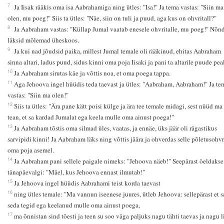
7
Ja Iisak rääkis oma isa Aabrahamiga ning ütles: "Isa!" Ja tema vastas: "Siin ma
olen, mu poeg!" Siis ta ütles: "Näe, siin on tuli ja puud, aga kus on ohvritall?"
8
Ja Aabraham vastas: "Küllap Jumal vaatab enesele ohvritalle, mu poeg!" Nõn
läksid mõlemad üheskoos.
9
Ja kui nad jõudsid paika, millest Jumal temale oli rääkinud, ehitas Aabraham
sinna altari, ladus puud, sidus kinni oma poja Iisaki ja pani ta altarile puude pea
10
Ja Aabraham sirutas käe ja võttis noa, et oma poega tappa.
11
Aga Jehoova ingel hüüdis teda taevast ja ütles: "Aabraham, Aabraham!" Ja te
vastas: "Siin ma olen!"
12
Siis ta ütles: "Ära pane kätt poisi külge ja ära tee temale midagi, sest nüüd ma
tean, et sa kardad Jumalat ega keela mulle oma ainust poega!"
13
Ja Aabraham tõstis oma silmad üles, vaatas, ja ennäe, üks jäär oli rägastikus
sarvipidi kinni! Ja Aabraham läks ning võttis jäära ja ohverdas selle põletusohvr
oma poja asemel.
14
Ja Aabraham pani sellele paigale nimeks: "Jehoova näeb!" Seepärast öeldakse
tänapäevalgi: "Mäel, kus Jehoova ennast ilmutab!"
15
Ja Jehoova ingel hüüdis Aabrahami teist korda taevast
16
ning ütles temale: "Ma vannun iseenese juures, ütleb Jehoova: sellepärast et s
seda tegid ega keelanud mulle oma ainust poega,
17
ma õnnistan sind tõesti ja teen su soo väga paljuks nagu tähti taevas ja nagu l