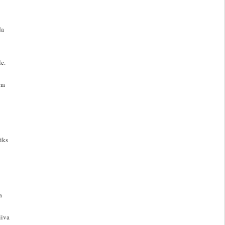
da
le.
ma
iks
a
iiva