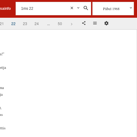
Piibel 1968
isainfo
21
22
23
24
...
50
>
m!"
rija
oma
ja
t.
ss
ttis