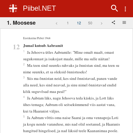
Piibel.NET
1. Moosese
<
1
12
50
>
Eestikeelne Piibel 1968
12
Jumal kutsub Aabramit
1
Ja Jehoova ütles Aabramile: "Mine omalt maalt, omast
sugukonnast ja isakojast maale, mille ma sulle näitan!
2
Ma teen sind suureks rahvaks ja õnnistan sind, ma teen su
nime suureks, et sa oleksid õnnistuseks!
3
Siis ma õnnistan neid, kes sind õnnistavad, panen vande
alla need, kes sind neavad, ja sinu nimel õnnistavad endid
kõik suguvõsad maa peal!"
4
Ja Aabram läks, nagu Jehoova teda käskis, ja Lott läks
ühes temaga; Aabram oli seitsekümmend viis aastat vana,
kui ta Haaranist väljus.
5
Ja Aabram võttis oma naise Saarai ja oma vennapoja Loti
ja kogu nende varanduse, mis nad olid soetanud, ja Haaranis
hangitud hingelised, ja nad läksid teele Kaananimaa poole.