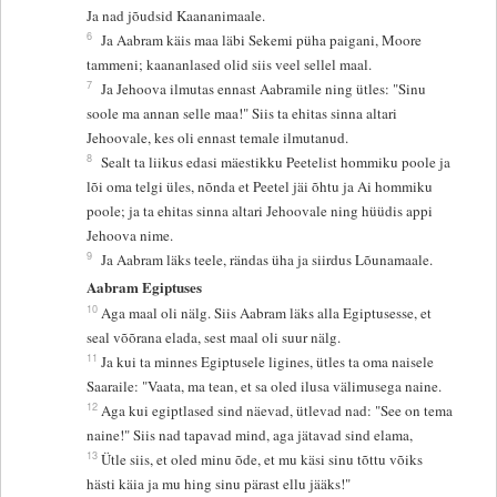
Ja nad jõudsid Kaananimaale.
6
Ja Aabram käis maa läbi Sekemi püha paigani, Moore
tammeni; kaananlased olid siis veel sellel maal.
7
Ja Jehoova ilmutas ennast Aabramile ning ütles: "Sinu
soole ma annan selle maa!" Siis ta ehitas sinna altari
Jehoovale, kes oli ennast temale ilmutanud.
8
Sealt ta liikus edasi mäestikku Peetelist hommiku poole ja
lõi oma telgi üles, nõnda et Peetel jäi õhtu ja Ai hommiku
poole; ja ta ehitas sinna altari Jehoovale ning hüüdis appi
Jehoova nime.
9
Ja Aabram läks teele, rändas üha ja siirdus Lõunamaale.
Aabram Egiptuses
10
Aga maal oli nälg. Siis Aabram läks alla Egiptusesse, et
seal võõrana elada, sest maal oli suur nälg.
11
Ja kui ta minnes Egiptusele ligines, ütles ta oma naisele
Saaraile: "Vaata, ma tean, et sa oled ilusa välimusega naine.
12
Aga kui egiptlased sind näevad, ütlevad nad: "See on tema
naine!" Siis nad tapavad mind, aga jätavad sind elama,
13
Ütle siis, et oled minu õde, et mu käsi sinu tõttu võiks
hästi käia ja mu hing sinu pärast ellu jääks!"