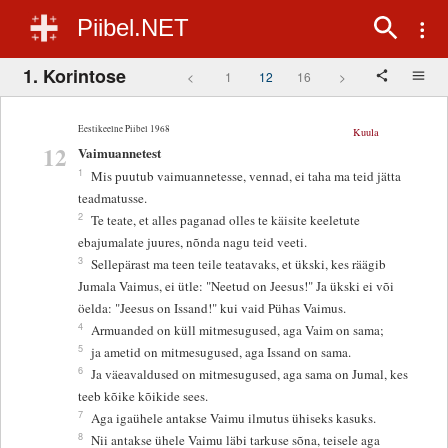
Piibel.NET
1. Korintose
<
1
12
16
>
Eestikeelne Piibel 1968
Kuula
12
Vaimuannetest
1
Mis puutub vaimuannetesse, vennad, ei taha ma teid jätta
teadmatusse.
2
Te teate, et alles paganad olles te käisite keeletute
ebajumalate juures, nõnda nagu teid veeti.
3
Sellepärast ma teen teile teatavaks, et ükski, kes räägib
Jumala Vaimus, ei ütle: "Neetud on Jeesus!" Ja ükski ei või
öelda: "Jeesus on Issand!" kui vaid Pühas Vaimus.
4
Armuanded on küll mitmesugused, aga Vaim on sama;
5
ja ametid on mitmesugused, aga Issand on sama.
6
Ja väeavaldused on mitmesugused, aga sama on Jumal, kes
teeb kõike kõikide sees.
7
Aga igaühele antakse Vaimu ilmutus ühiseks kasuks.
8
Nii antakse ühele Vaimu läbi tarkuse sõna, teisele aga