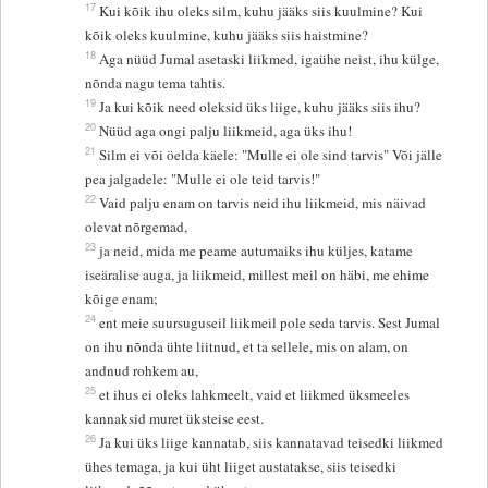
17
Kui kõik ihu oleks silm, kuhu jääks siis kuulmine? Kui
kõik oleks kuulmine, kuhu jääks siis haistmine?
18
Aga nüüd Jumal asetaski liikmed, igaühe neist, ihu külge,
nõnda nagu tema tahtis.
19
Ja kui kõik need oleksid üks liige, kuhu jääks siis ihu?
20
Nüüd aga ongi palju liikmeid, aga üks ihu!
21
Silm ei või öelda käele: "Mulle ei ole sind tarvis" Või jälle
pea jalgadele: "Mulle ei ole teid tarvis!"
22
Vaid palju enam on tarvis neid ihu liikmeid, mis näivad
olevat nõrgemad,
23
ja neid, mida me peame autumaiks ihu küljes, katame
iseäralise auga, ja liikmeid, millest meil on häbi, me ehime
kõige enam;
24
ent meie suursuguseil liikmeil pole seda tarvis. Sest Jumal
on ihu nõnda ühte liitnud, et ta sellele, mis on alam, on
andnud rohkem au,
25
et ihus ei oleks lahkmeelt, vaid et liikmed üksmeeles
kannaksid muret üksteise eest.
26
Ja kui üks liige kannatab, siis kannatavad teisedki liikmed
ühes temaga, ja kui üht liiget austatakse, siis teisedki