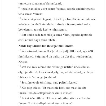
tunnetuse sõna sama Vaimu kaudu;
9
teisele antakse usku samas Vaimus, teisele andeid terveks
teha samas Vaimus;
10
teisele vägevaid tegusid, teisele prohvetlikku kuulutamist,
teisele vaimude äratundmist, teisele mõnesuguste keelte
kõnelemist, teisele keelte tõlgitsemist.
11
Ent kõike seda teeb üks ja sama Vaim, jagades igaühele
eriti, nõnda nagu tema tahab.
Näide kogudusest kui ihust ja ihuliikmeist
12
Sest otsekui ihu on üks ja tal on palju liikmeid, aga kõik
ihu liikmed, kuigi neid on palju, on üks ihu, nõnda on ka
Kristus:
13
sest me kõik oleme ühe Vaimuga ristitud üheks ihuks,
olgu juudid või kreeklased, olgu orjad või vabad, ja oleme
kõik sama Vaimuga joodetud.
14
Sest ihu ei ole üks liige, vaid palju liikmeid.
15
Kui jalg ütleks: "Et ma ei ole käsi, siis ma ei kuulu
ihusse!" kas ta sellepärast ei kuulu ihusse?
16
Ja kui kõrv ütleks: "Et ma ei ole silm, siis ma ei kuulu
ihusse!" kas ta sellepärast ei kuulu ihusse?