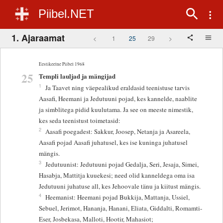
Piibel.NET
1. Ajaraamat
<
1
25
29
>
Eestikeelne Piibel 1968
25
Templi lauljad ja mängijad
1
Ja Taavet ning väepealikud eraldasid teenistuse tarvis
Aasafi, Heemani ja Jedutuuni pojad, kes kannelde, naablite
ja simblitega pidid kuulutama. Ja see on meeste nimestik,
kes seda teenistust toimetasid:
2
Aasafi poegadest: Sakkur, Joosep, Netanja ja Asareela,
Aasafi pojad Aasafi juhatusel, kes ise kuninga juhatusel
mängis.
3
Jedutuunist: Jedutuuni pojad Gedalja, Seri, Jesaja, Simei,
Hasabja, Mattitja kuuekesi; need olid kanneldega oma isa
Jedutuuni juhatuse all, kes Jehoovale tänu ja kiitust mängis.
4
Heemanist: Heemani pojad Bukkija, Mattanja, Ussiel,
Sebuel, Jerimot, Hananja, Hanani, Eliata, Giddalti, Romamti-
Eser, Josbekasa, Malloti, Hootir, Mahasiot;