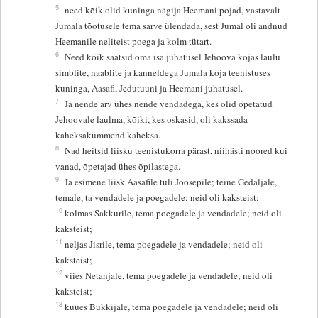
5
need kõik olid kuninga nägija Heemani pojad, vastavalt
Jumala tõotusele tema sarve ülendada, sest Jumal oli andnud
Heemanile neliteist poega ja kolm tütart.
6
Need kõik saatsid oma isa juhatusel Jehoova kojas laulu
simblite, naablite ja kanneldega Jumala koja teenistuses
kuninga, Aasafi, Jedutuuni ja Heemani juhatusel.
7
Ja nende arv ühes nende vendadega, kes olid õpetatud
Jehoovale laulma, kõiki, kes oskasid, oli kakssada
kaheksakümmend kaheksa.
8
Nad heitsid liisku teenistukorra pärast, niihästi noored kui
vanad, õpetajad ühes õpilastega.
9
Ja esimene liisk Aasafile tuli Joosepile; teine Gedaljale,
temale, ta vendadele ja poegadele; neid oli kaksteist;
10
kolmas Sakkurile, tema poegadele ja vendadele; neid oli
kaksteist;
11
neljas Jisrile, tema poegadele ja vendadele; neid oli
kaksteist;
12
viies Netanjale, tema poegadele ja vendadele; neid oli
kaksteist;
13
kuues Bukkijale, tema poegadele ja vendadele; neid oli