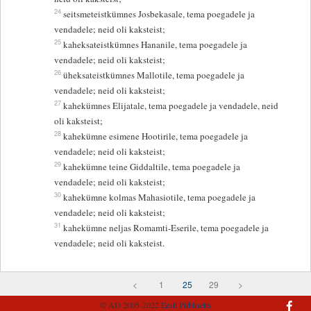
24
seitsmeteistkümnes Josbekasale, tema poegadele ja
vendadele; neid oli kaksteist;
25
kaheksateistkümnes Hananile, tema poegadele ja
vendadele; neid oli kaksteist;
26
üheksateistkümnes Mallotile, tema poegadele ja
vendadele; neid oli kaksteist;
27
kahekümnes Elijatale, tema poegadele ja vendadele, neid
oli kaksteist;
28
kahekümne esimene Hootirile, tema poegadele ja
vendadele; neid oli kaksteist;
29
kahekümne teine Giddaltile, tema poegadele ja
vendadele; neid oli kaksteist;
30
kahekümne kolmas Mahasiotile, tema poegadele ja
vendadele; neid oli kaksteist;
31
kahekümne neljas Romamti-Eserile, tema poegadele ja
vendadele; neid oli kaksteist.
<
1
25
29
>
© AD 2005-2022
Eesti Piibliselts